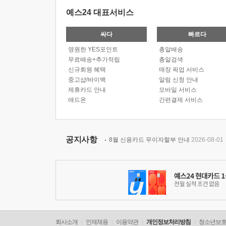
예스24 대표서비스
싸다
빠르다
영원한 YES포인트
총알배송
무료배송+추가적립
총알검색
신규회원 혜택
매장 픽업 서비스
중고샵/바이백
알림 신청 안내
제휴카드 안내
모바일 서비스
애드온
간편결제 서비스
공지사항
8월 신용카드 무이자할부 안내
2026-08-01
회사소개
인재채용
이용약관
개인정보처리방침
청소년보