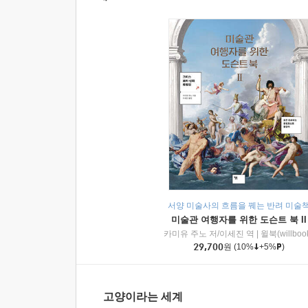
서양 미술사의 흐름을 꿰는 반려 미술
미술관 여행자를 위한 도슨트 북 II
카미유 주노 저/이세진 역
|
윌북(willboo
29,700
원
(10%
+5%
)
고양이라는 세계