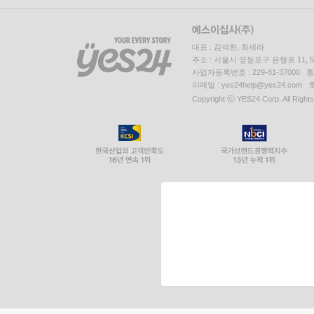
대표 : 김석환, 최세라
주소 : 서울시 영등포구 은행로 11,
사업자등록번호 : 229-81-37000 
이메일 : yes24help@yes24.c
Copyright ⓒ YES24 Corp. All Right