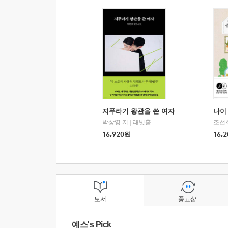
지푸라기 왕관을 쓴 여자
나이 
박상영 저
|
래빗홀
조선
16,920
원
16,2
도서
중고샵
예스's Pick