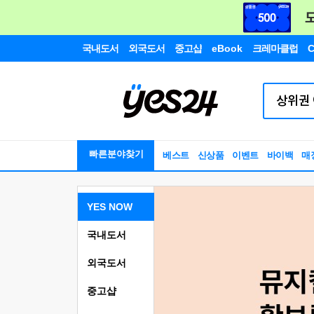
국내도서
외국도서
중고샵
eBook
크레마클럽
C
빠른분야찾기
베스트
신상품
이벤트
바이백
매
YES NOW
국내도서
외국도서
중고샵