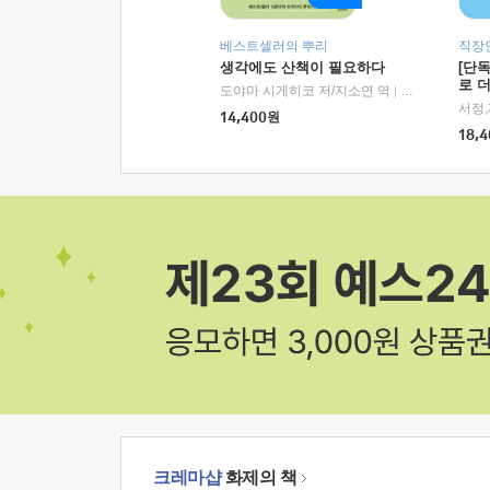
베스트셀러의 뿌리
직장
생각에도 산책이 필요하다
[단
로 
도야마 시게히코 저/지소연 역
|
알에이치코리아(
14,400
원
18,4
크레마샵
화제의 책