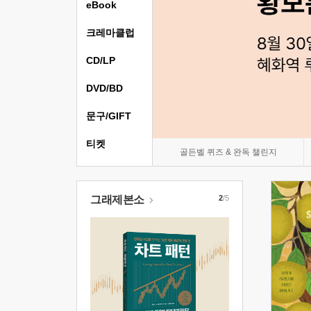
eBook
크레마클럽
CD/LP
DVD/BD
문구/GIFT
티켓
골든벨 퀴즈 & 완독 챌린지
그래제본소
2
/5