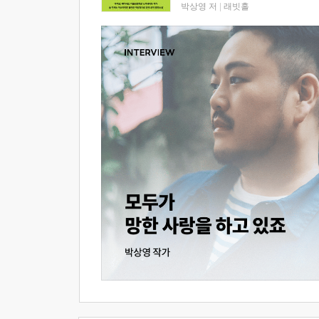
박상영 저
|
래빗홀