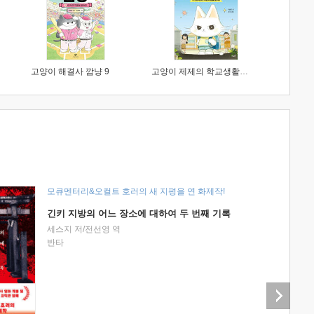
고양이 해결사 깜냥 9
고양이 제제의 학교생활 1 : 초등학생이 이렇게 힘들 줄이야
모큐멘터리&오컬트 호러의 새 지평을 연 화제작!
긴키 지방의 어느 장소에 대하여 두 번째 기록
세스지 저/전선영 역
반타