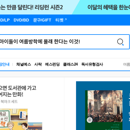
D/LP
DVD/BD
문구
/GIFT
티켓
독서유형검사
장안내
채널예스
사락
예스펀딩
클래스24
RBTI Lab
여
독서유형검사