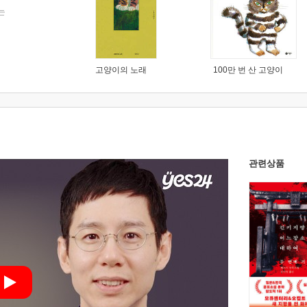
는
고양이의 노래
100만 번 산 고양이
관련상품