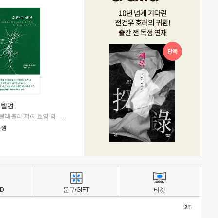
 발견
블래츨리 저/제효영 역
|
디플롯
0
원
BD
문구/GIFT
티켓
2
/5