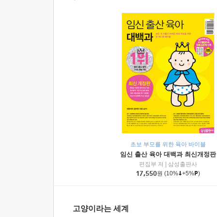
초보 부모를 위한 육아 바이블
임신 출산 육아 대백과 최신개정판
편집부 저
|
삼성출판사
17,550
원
(10%
+5%
)
고양이라는 세계