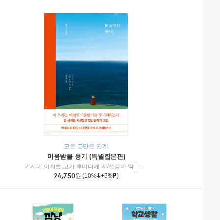
모든 고민은 관계
미움받을 용기 (특별합본판)
기시미 이치로,고가 후미타케 저/전경아 역
|
제이브리즈북스
|
인플루엔셜
24,750
원
(10%
+5%
)