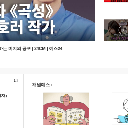
 미지의 공포 | 24CM | 예스24
1
/3
채널예스
여자』