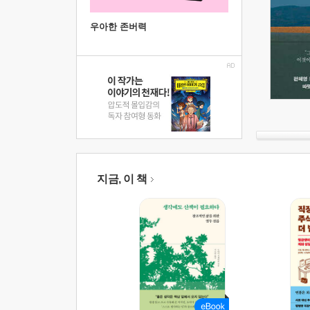
우아한 존버력
지금, 이 책