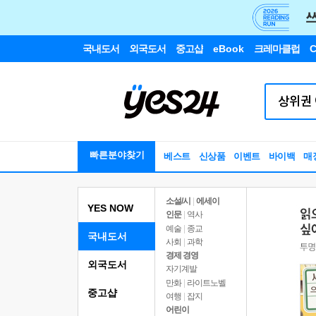
국내도서
외국도서
중고샵
eBook
크레마클럽
C
빠른분야찾기
베스트
신상품
이벤트
바이백
매
소설/시
|
에세이
YES NOW
인문
|
역사
예술
|
종교
국내도서
사회
|
과학
경제 경영
외국도서
자기계발
만화
|
라이트노벨
중고샵
여행
|
잡지
어린이