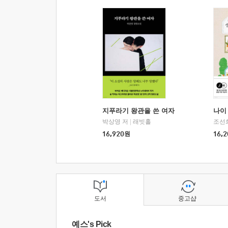
지푸라기 왕관을 쓴 여자
나이 
박상영 저
|
래빗홀
조선
16,920
원
16,2
도서
중고샵
예스's Pick