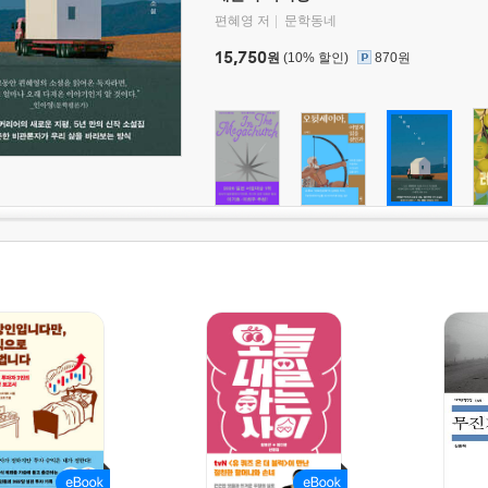
편혜영 저
문학동네
15,750
원
(10% 할인)
870원