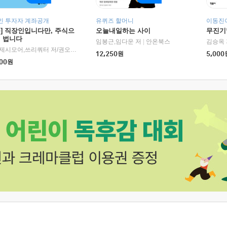
인 투자자 계좌공개
유퀴즈 할머니
이동진이
독] 직장인입니다만, 주식으
오늘내일하는 사이
무진기행
더 법니다
RHK)
임봉근,임다운 저
|
안온북스
김승옥 
서정,제시모어,쓰리쿼터 저/권오태,시그널리포트 편
|
경이로움
12,250
원
5,000
00
원