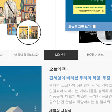
오늘은 그만 보기
7답
여름방학 클래스24
MD 추천
HOT! 이벤트
오늘의 책
편혜영이 바라본 우리의 희망, 우정,
편혜영 소설가의 5년 만의 신작. 약하
연결되어 나아가는 이야기들을 섬세하게 
작품들과 다르게 따스한 온기가 돋보인
필요한 건 관심과 희망이라는 걸 일깨워 
새들의 사회성