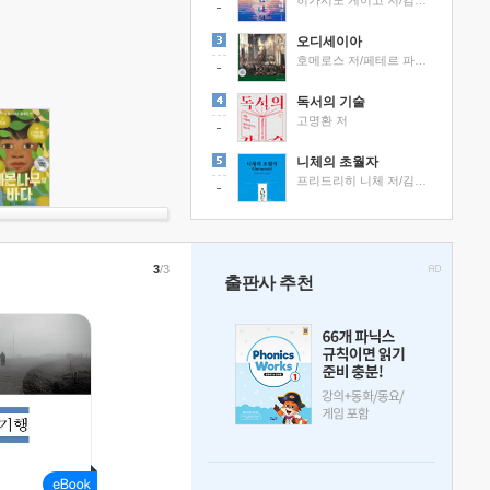
히가시노 게이고 저/김선영 역
오디세이아
호메로스 저/페테르 파울 루벤스 그림/박문재 역
독서의 기술
고명환 저
니체의 초월자
프리드리히 니체 저/김철 편역
3
/3
출판사 추천