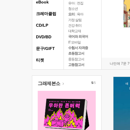
eBook
유아
|
전집
청소년
크레마클럽
요리
|
육아
가정 살림
CD/LP
건강 취미
대학교재
DVD/BD
국어와 외국어
IT 모바일
수험서 자격증
문구/GIFT
초등참고서
중등참고서
티켓
나민애 7문 
고등참고서
그래제본소
5
/5