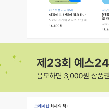
베스트셀러의 뿌리
직장
생각에도 산책이 필요하다
[단
로 
도야마 시게히코 저/지소연 역
|
알에이치코리아(
14,400
원
18,4
크레마샵
화제의 책