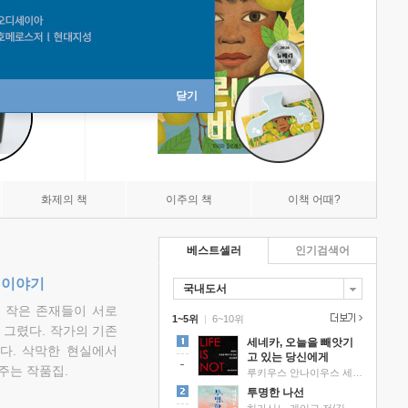
닫기
화제의 책
이주의 책
이책 어때?
베스트셀러
인기검색어
 이야기
국내도서
고 작은 존재들이 서로
1~5위
|
6~10위
그렸다. 작가의 기존
세네카, 오늘을 빼앗기
다. 삭막한 현실에서
고 있는 당신에게
주는 작품집.
루키우스 안나이우스 세네카 저/하와이 대저택 편역
투명한 나선