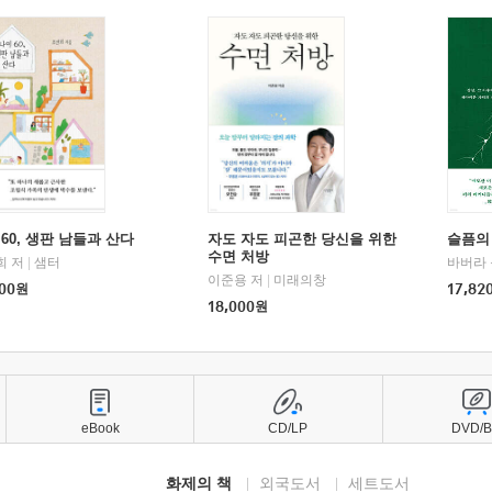
60, 생판 남들과 산다
자도 자도 피곤한 당신을 위한
슬픔의
수면 처방
희 저
|
샘터
바버라 
이준용 저
|
미래의창
00
원
17,82
18,000
원
eBook
CD/LP
DVD/
화제의 책
외국도서
세트도서