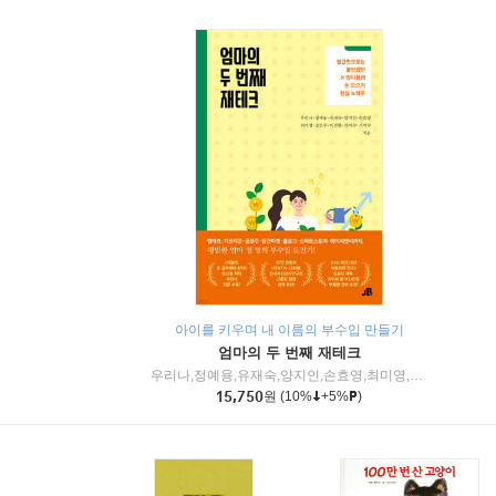
아이를 키우며 내 이름의 부수입 만들기
엄마의 두 번째 재테크
우리나,정예용,유재숙,양지인,손효영,최미영,조민주,이진현,차미숙,서미숙 저
15,750
원
(10%
+5%
)