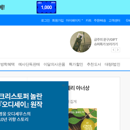
로그인
회원가입
마이페이지
카트
주문/배송
고객센터
Gl
름방학혜택
예사단독판매
이달의사은품
특가할인
추천도서
대량/법인