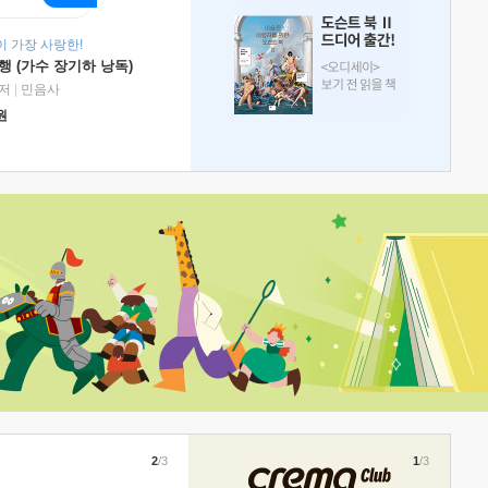
 가장 사랑한!
 (가수 장기하 낭독)
저
|
민음사
원
2
/3
1
/3