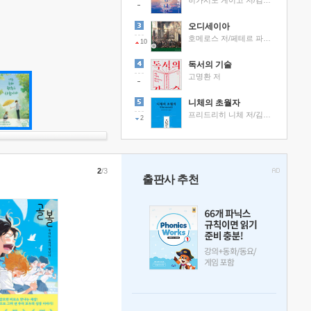
히가시노 게이고 저/김선영 역
오디세이아
호메로스 저/페테르 파울 루벤스 그림/박문재 역
10
독서의 기술
고명환 저
니체의 초월자
프리드리히 니체 저/김철 편역
2
2
/3
출판사 추천