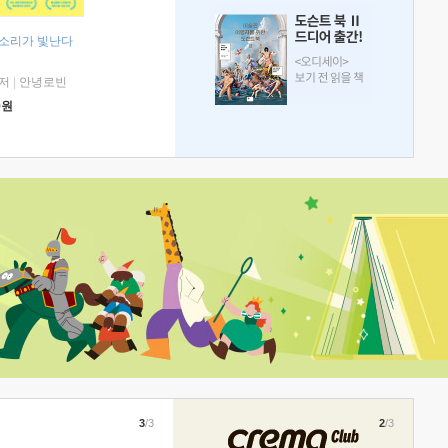
 소리가 빛난다
저
|
안녕로빈
0
원
3
/3
2
/3