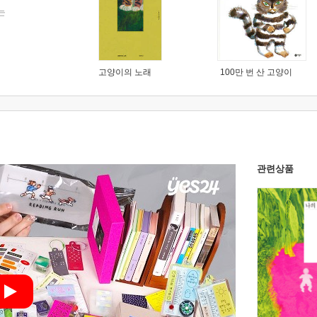
는
고양이의 노래
100만 번 산 고양이
관련상품