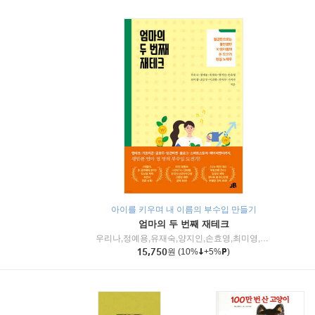
아이를 키우며 내 이름의 부수입 만들기
엄마의 두 번째 재테크
우리나,정예용,유재숙,양지인,손효영,최미영,조민주,이진현,차미숙,서미숙 저
15,750
원
(10%
+5%
)