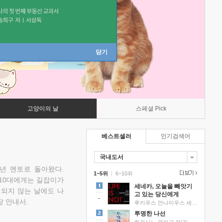
닫기
고양이의 날
스페셜 Pick
베스트셀러
인기검색어
국내도서
소년 멘토로 돌아왔다.
1~5위
|
6~10위
 10대에게는 길잡이가
세네카, 오늘을 빼앗기
 되지 않는 날에도 나
고 있는 당신에게
 안내서.
루키우스 안나이우스 세네카 저/하와이 대저택 편역
투명한 나선