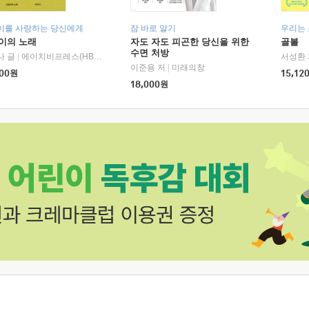
이를 사랑하는 당신에게
잠 바로 알기
우리는
이의 노래
자도 자도 피곤한 당신을 위한
골볼
수면 처방
나 글
|
에이치비프레스(HBPRESS)
서성환 
이준용 저
|
미래의창
00
원
15,12
18,000
원