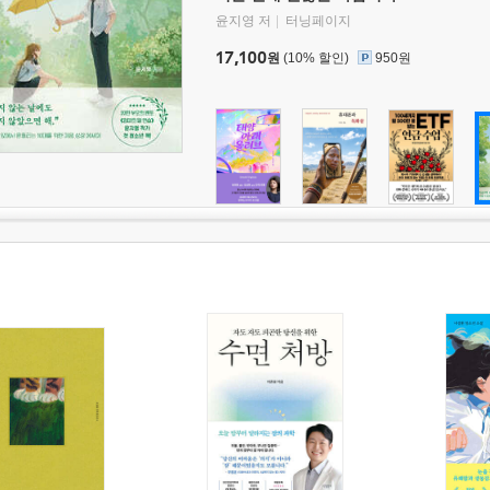
윤지영 저
터닝페이지
17,100
원
(10% 할인)
950원