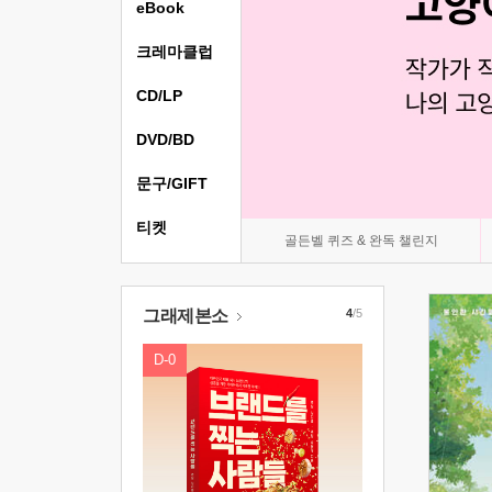
eBook
크레마클럽
CD/LP
DVD/BD
문구/GIFT
티켓
골든벨 퀴즈 & 완독 챌린지
그래제본소
4
/5
D-0