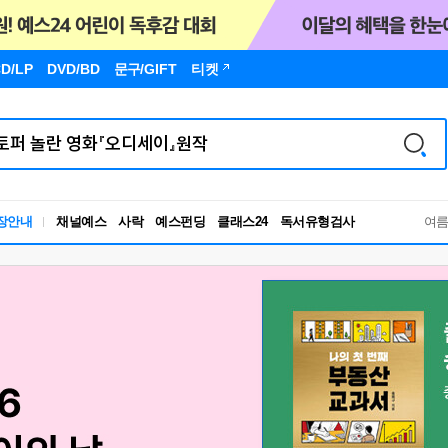
D/LP
DVD/BD
문구
/GIFT
티켓
독서유형검사
장안내
채널예스
사락
예스펀딩
클래스24
RBTI Lab
여
독서유형검사