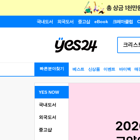
국내도서
외국도서
중고샵
eBook
크레마클럽
C
빠른분야찾기
베스트
신상품
이벤트
바이백
매
YES NOW
국내도서
외국도서
중고샵