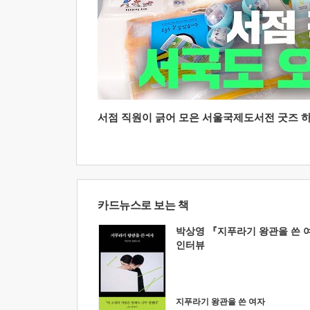
서점 직원이 긁어 모은 서울국제도서전 굿즈 하울
카드뉴스로 보는 책
박상영 『지푸라기 왕관을 쓴 
인터뷰
지푸라기 왕관을 쓴 여자