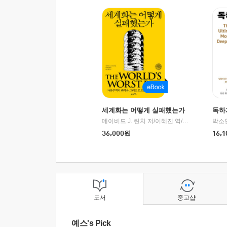
세계화는 어떻게 실패했는가
독하
데이비드 J. 린치 저/이혜진 역/최준영 감수
박소
|
2
36,000
원
16,1
도서
중고샵
예스's Pick