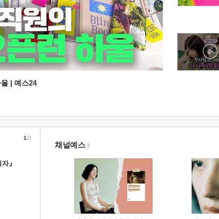
 | 예스24
1
/3
채널예스
여자』