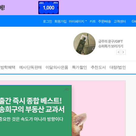
로그인
회원가입
마이페이지
카트
주문/배송
고객센터
Gl
름방학혜택
예사단독판매
이달의사은품
특가할인
추천도서
대량/법인