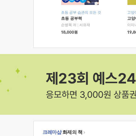
초등 공부 습관의 모든 것
고양
초등 공부력
고양
손병목 저
|
서유재
이미
18,000
원
19,8
크레마샵
화제의 책