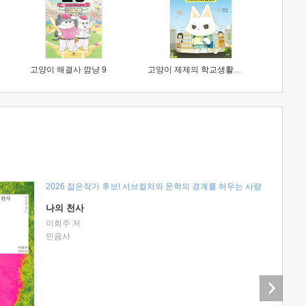
고양이 해결사 깜냥 9
고양이 제제의 학교생활 1 : 초등학생이 이렇게 힘들 줄이야
2026 젊은작가 후보! 서브컬처와 문학의 경계를 허무는 사랑
나의 천사
이희주 저
민음사