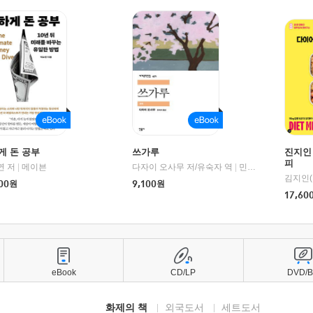
게 돈 공부
쓰가루
진지인
피
연 저
1세기북스
|
메이븐
다자이 오사무 저/유숙자 역
|
민음사
김지인(
00
원
9,100
원
17,60
eBook
CD/LP
DVD/
화제의 책
외국도서
세트도서