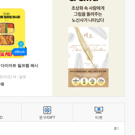
 다이어트 밀프렙 레시
진지인) 저
|
길벗
0
원
BD
문구/GIFT
티켓
2
/5