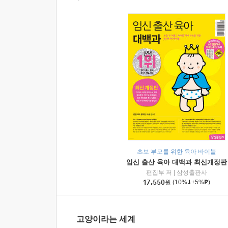
초보 부모를 위한 육아 바이블
임신 출산 육아 대백과 최신개정판
편집부 저
|
삼성출판사
17,550
원
(10%
+5%
)
고양이라는 세계