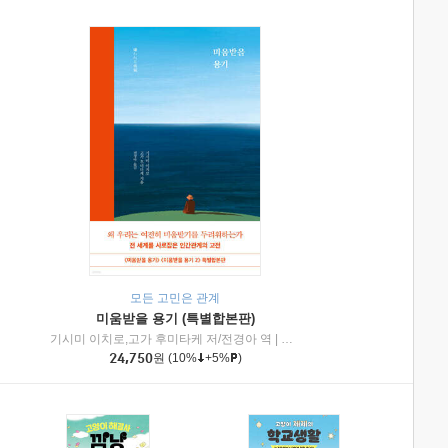
모든 고민은 관계
미움받을 용기 (특별합본판)
기시미 이치로,고가 후미타케 저/전경아 역
|
제이브리즈북스
|
인플루엔셜
24,750
원
(10%
+5%
)