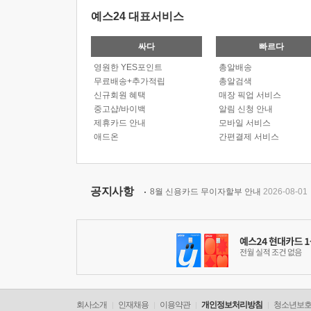
예스24 대표서비스
싸다
빠르다
영원한 YES포인트
총알배송
무료배송+추가적립
총알검색
신규회원 혜택
매장 픽업 서비스
중고샵/바이백
알림 신청 안내
제휴카드 안내
모바일 서비스
애드온
간편결제 서비스
공지사항
8월 신용카드 무이자할부 안내
2026-08-01
회사소개
인재채용
이용약관
개인정보처리방침
청소년보