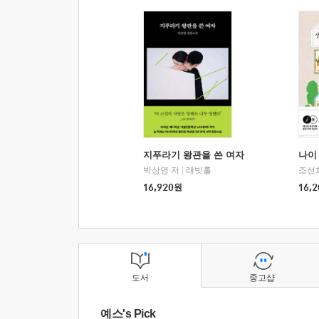
지푸라기 왕관을 쓴 여자
나이 
박상영 저
|
래빗홀
조선
16,920
원
16,2
도서
중고샵
예스's Pick