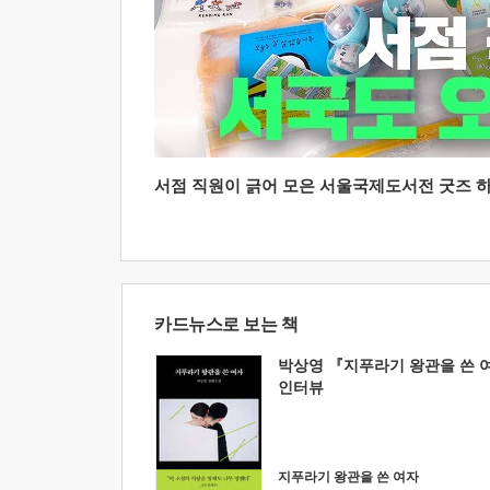
서점 직원이 긁어 모은 서울국제도서전 굿즈 하울
카드뉴스로 보는 책
박상영 『지푸라기 왕관을 쓴 
인터뷰
지푸라기 왕관을 쓴 여자