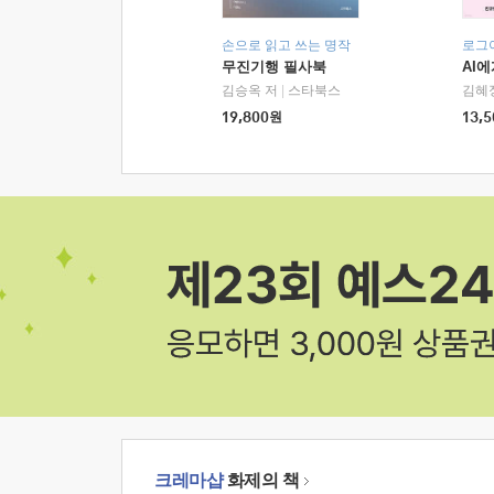
손으로 읽고 쓰는 명작
로그
무진기행 필사북
AI
김승옥 저
|
스타북스
김혜
19,800
원
13,5
크레마샵
화제의 책