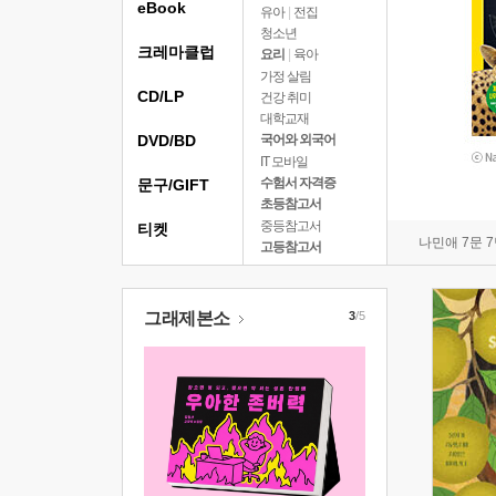
eBook
유아
|
전집
청소년
크레마클럽
요리
|
육아
가정 살림
CD/LP
건강 취미
대학교재
DVD/BD
국어와 외국어
IT 모바일
수험서 자격증
문구/GIFT
초등참고서
중등참고서
티켓
나민애 7문 
고등참고서
그래제본소
3
/5