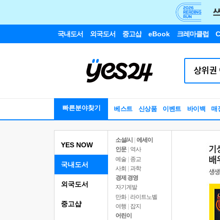
국내도서
외국도서
중고샵
eBook
크레마클럽
C
빠른분야찾기
베스트
신상품
이벤트
바이백
매
소설/시
|
에세이
YES NOW
인문
|
역사
예술
|
종교
국내도서
사회
|
과학
경제 경영
외국도서
자기계발
만화
|
라이트노벨
중고샵
여행
|
잡지
어린이