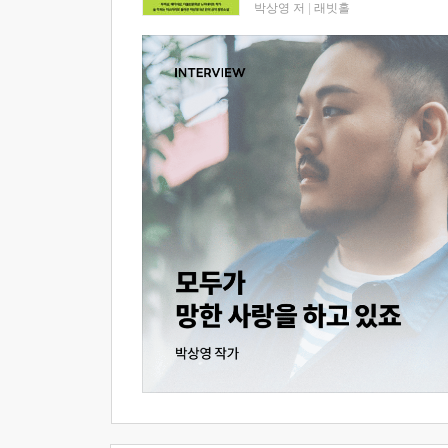
박상영 저
|
래빗홀