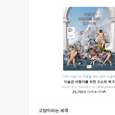
서양 미술사의 흐름을 꿰는 반려 미술
미술관 여행자를 위한 도슨트 북 II
카미유 주노 저/이세진 역
|
윌북(willboo
29,700
원
(10%
+5%
)
고양이라는 세계