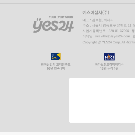
대표 : 김석환, 최세라
주소 : 서울시 영등포구 은행로 11,
사업자등록번호 : 229-81-37000 
이메일 : yes24help@yes24.c
Copyright ⓒ YES24 Corp. All Right