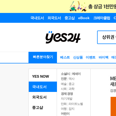
국내도서
외국도서
중고샵
eBook
크레마클럽
C
빠른분야찾기
베스트
신상품
이벤트
바이백
매
소설/시
|
에세이
YES NOW
인문
|
역사
예술
|
종교
국내도서
사회
|
과학
경제 경영
외국도서
자기계발
만화
|
라이트노벨
중고샵
여행
|
잡지
어린이