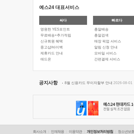
예스24 대표서비스
싸다
빠르다
영원한 YES포인트
총알배송
무료배송+추가적립
총알검색
신규회원 혜택
매장 픽업 서비스
중고샵/바이백
알림 신청 안내
제휴카드 안내
모바일 서비스
애드온
간편결제 서비스
공지사항
8월 신용카드 무이자할부 안내
2026-08-01
회사소개
인재채용
이용약관
개인정보처리방침
청소년보