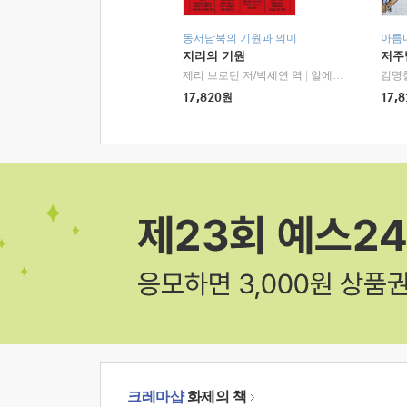
동서남북의 기원과 의미
아름
지리의 기원
저주
제리 브로턴 저/박세연 역
|
알에이치코리아(RHK)
김명
17,820
원
17,8
크레마샵
화제의 책