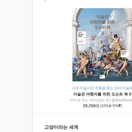
서양 미술사의 흐름을 꿰는 반려 미술
미술관 여행자를 위한 도슨트 북 II
카미유 주노 저/이세진 역
|
윌북(willboo
29,700
원
(10%
+5%
)
고양이라는 세계