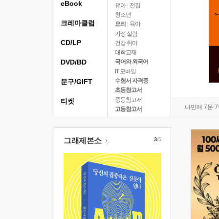
eBook
유아
|
전집
청소년
크레마클럽
요리
|
육아
가정 살림
CD/LP
건강 취미
대학교재
DVD/BD
국어와 외국어
IT 모바일
수험서 자격증
문구/GIFT
초등참고서
중등참고서
티켓
나민애 7문 
고등참고서
그래제본소
3
/5