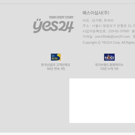
대표 : 김석환, 최세라
주소 : 서울시 영등포구 은행로 11,
사업자등록번호 : 229-81-37000 
이메일 : yes24help@yes24.c
Copyright ⓒ YES24 Corp. All Right