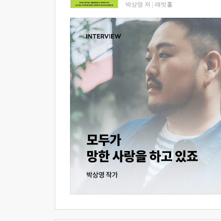
박상영 저
|
래빗홀