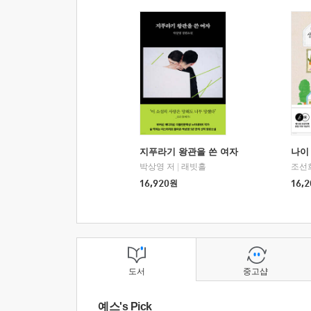
지푸라기 왕관을 쓴 여자
나이 
박상영 저
|
래빗홀
조선
16,920
원
16,2
도서
중고샵
예스's Pick