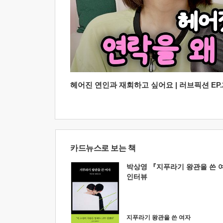
헤어진 연인과 재회하고 싶어요 | 러브픽션 EP.2
카드뉴스로 보는 책
박상영 『지푸라기 왕관을 쓴 
인터뷰
지푸라기 왕관을 쓴 여자