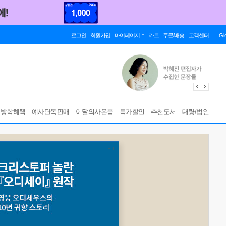
로그인
회원가입
마이페이지
카트
주문/배송
고객센터
Gl
름방학혜택
예사단독판매
이달의사은품
특가할인
추천도서
대량/법인