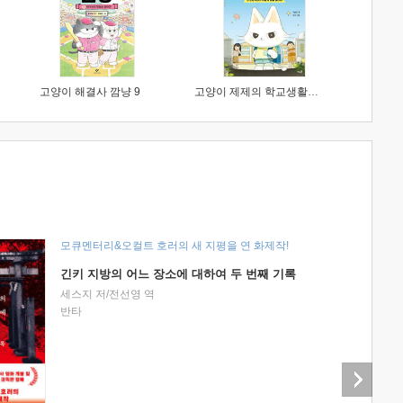
고양이 해결사 깜냥 9
고양이 제제의 학교생활 1 : 초등학생이 이렇게 힘들 줄이야
모큐멘터리&오컬트 호러의 새 지평을 연 화제작!
긴키 지방의 어느 장소에 대하여 두 번째 기록
세스지 저/전선영 역
반타