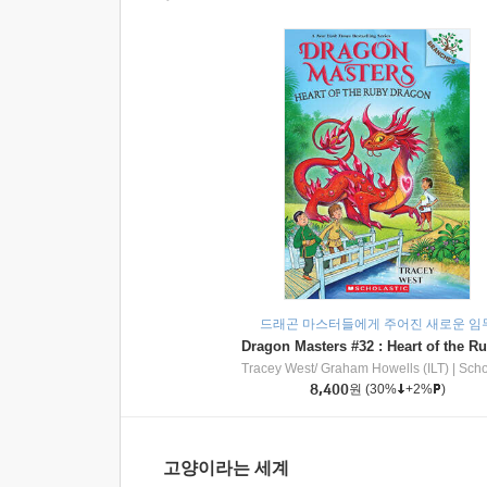
드래곤 마스터들에게 주어진 새로운 임
Tracey West/ Graham Howells (ILT)
|
Scholasti
8,400
원
(30%
+2%
)
고양이라는 세계