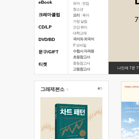
eBook
유아
|
전집
청소년
크레마클럽
요리
|
육아
가정 살림
CD/LP
건강 취미
대학교재
DVD/BD
국어와 외국어
IT 모바일
수험서 자격증
문구/GIFT
초등참고서
중등참고서
티켓
나민애 7문 
고등참고서
그래제본소
4
/5