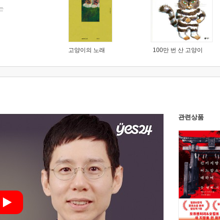
는
고양이의 노래
100만 번 산 고양이
관련상품