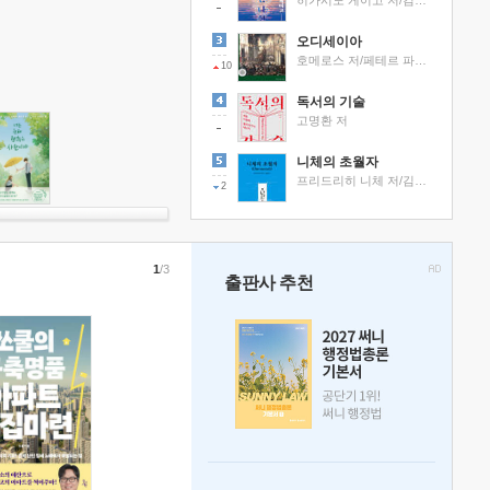
히가시노 게이고 저/김선영 역
오디세이아
호메로스 저/페테르 파울 루벤스 그림/박문재 역
10
독서의 기술
고명환 저
니체의 초월자
프리드리히 니체 저/김철 편역
2
1
/3
출판사 추천