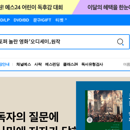
D/LP
DVD/BD
문구
/GIFT
티켓
독서유형검사
장안내
채널예스
사락
예스펀딩
클래스24
RBTI Lab
여
독서유형검사