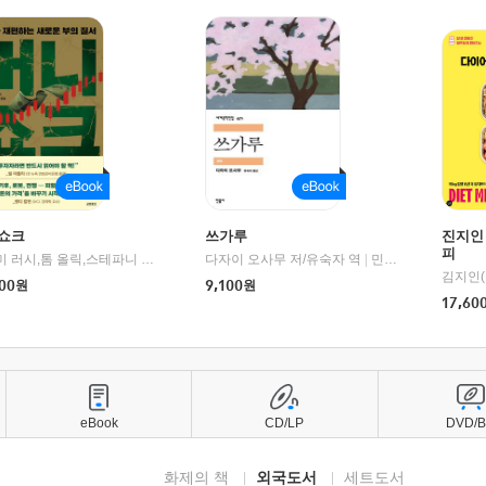
쇼크
쓰가루
진지인
피
제이미 러시,톰 올릭,스테파니 플랜더스 편저/임경은 역/박정호 감수
다자이 오사무 저/유숙자 역
|
교보문고
|
민음사
김지인(
00
원
9,100
원
17,60
eBook
CD/LP
DVD/
화제의 책
외국도서
세트도서