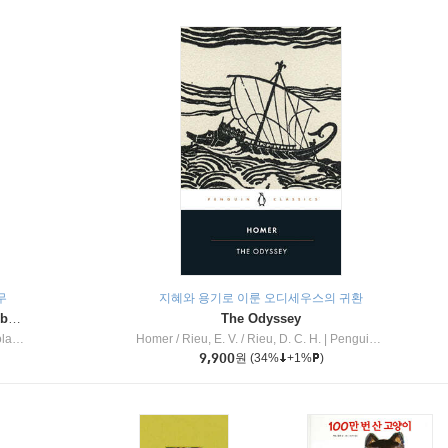
무
지혜와 용기로 이룬 오디세우스의 귀환
Dragon Masters #32 : Heart of the Ruby Dragon (A Branches Book)
The Odyssey
c Inc
Homer / Rieu, E. V. / Rieu, D. C. H.
|
Penguin Group
9,900
원
(34%
+1%
)