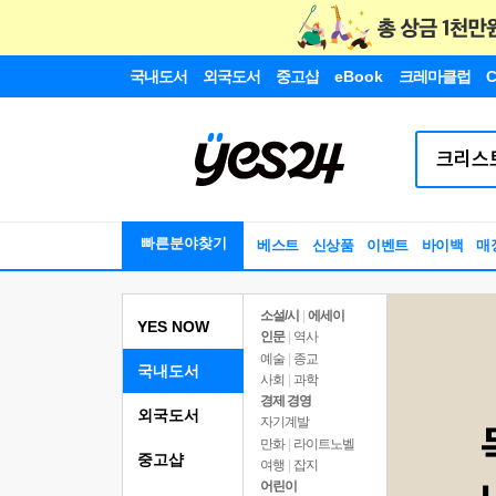
국내도서
외국도서
중고샵
eBook
크레마클럽
C
빠른분야찾기
베스트
신상품
이벤트
바이백
매
소설/시
|
에세이
YES NOW
인문
|
역사
예술
|
종교
국내도서
사회
|
과학
경제 경영
외국도서
자기계발
만화
|
라이트노벨
중고샵
여행
|
잡지
어린이