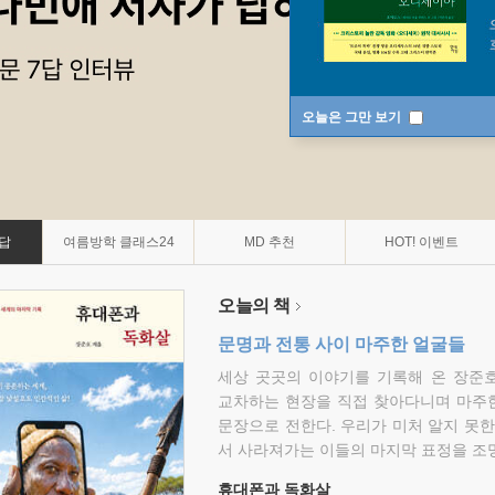
오늘은 그만 보기
7답
여름방학 클래스24
MD 추천
HOT! 이벤트
오늘의 책
문명과 전통 사이 마주한 얼굴들
세상 곳곳의 이야기를 기록해 온 장준호
교차하는 현장을 직접 찾아다니며 마주
문장으로 전한다. 우리가 미처 알지 못한
서 사라져가는 이들의 마지막 표정을 조
휴대폰과 독화살