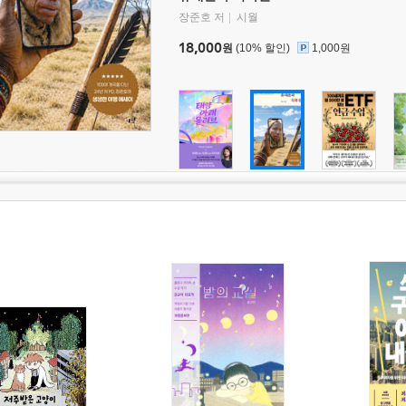
장준호 저
시월
18,000
원
(10% 할인)
1,000원