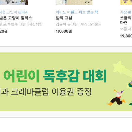
다운 고양이 판타지
아이도 어른도 위로 받는 책
가장 
받은 고양이 펠리스
밤의 교실
쏘쿨의
마련
철 글/최연주 그림
|
다산책방
김규아 글그림
|
북스그라운드
쏘쿨 저
20
원
19,800
원
19,80