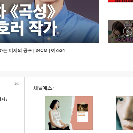
 미지의 공포 | 24CM | 예스24
1
/3
채널예스
여자』