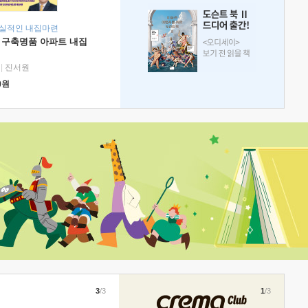
현실적인 내집마련
 구축명품 아파트 내집
|
진서원
0
원
3
/3
1
/3