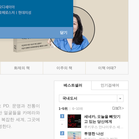
닫기
화제의 책
이주의 책
이책 어때?
베스트셀러
인기검색어
국내도서
 PD. 문명과 전통이
1~5위
|
6~10위
한 얼굴들을 카메라와
세네카, 오늘을 빼앗기
 복잡한 세계, 그곳에
고 있는 당신에게
명한다.
루키우스 안나이우스 세네카 저/하와이 대저택 편역
투명한 나선