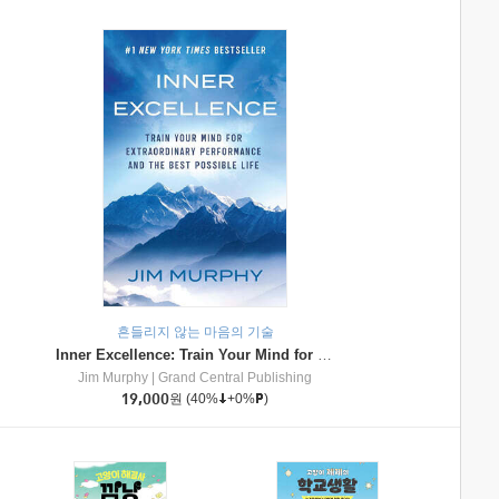
흔들리지 않는 마음의 기술
Inner Excellence: Train Your Mind for Extraordinary Performance and the Best Possible Life
Jim Murphy
|
Grand Central Publishing
19,000
원
(40%
+0%
)