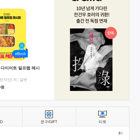
 다이어트 밀프렙 레시
진지인) 저
|
길벗
0
원
BD
문구/GIFT
티켓
3
/5