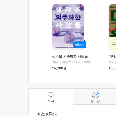
생각을 외주화한 사람들
머니
정재민,김영주 저
|
더스퀘어
16,200
원
15,5
도서
중고샵
예스's Pick