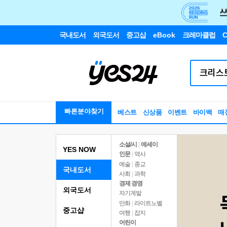
국내도서
외국도서
중고샵
eBook
크레마클럽
C
빠른분야찾기
베스트
신상품
이벤트
바이백
매
소설/시
|
에세이
YES NOW
인문
|
역사
예술
|
종교
국내도서
사회
|
과학
경제 경영
외국도서
자기계발
만화
|
라이트노벨
중고샵
여행
|
잡지
어린이