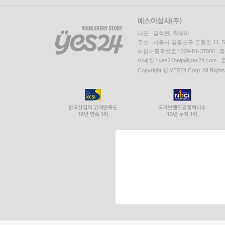
대표 : 김석환, 최세라
주소 : 서울시 영등포구 은행로 11,
사업자등록번호 : 229-81-37000 
이메일 : yes24help@yes24.c
Copyright ⓒ YES24 Corp. All Right