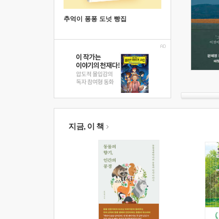
추억이 퐁퐁 도넛 빵집
지금, 이 책