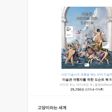
서양 미술사의 흐름을 꿰는 반려 미술
미술관 여행자를 위한 도슨트 북 II
카미유 주노 저/이세진 역
|
윌북(willboo
29,700
원
(10%
+5%
)
고양이라는 세계