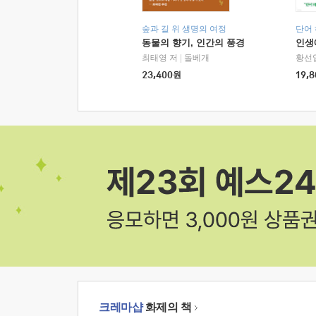
숲과 길 위 생명의 여정
단어
동물의 향기, 인간의 풍경
인생
최태영 저
|
돌베개
황선
23,400
원
19,8
크레마샵
화제의 책