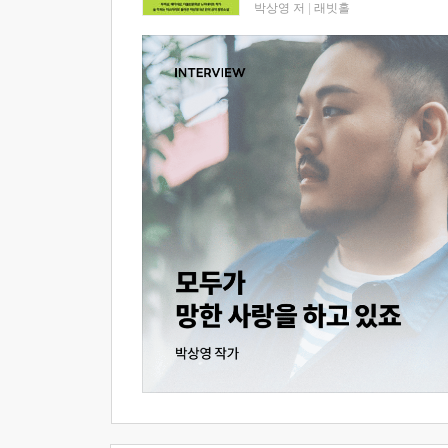
박상영 저
|
래빗홀