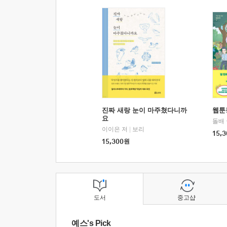
진짜 새랑 눈이 마주쳤다니까
웹툰
요
돌배
이이은 저
|
보리
15,3
15,300
원
도서
중고샵
예스's Pick