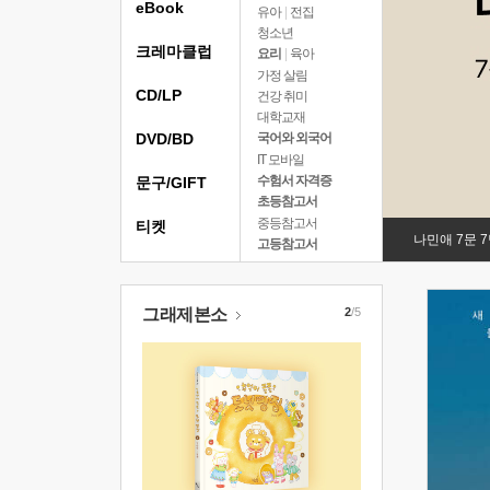
eBook
유아
|
전집
청소년
크레마클럽
요리
|
육아
가정 살림
CD/LP
건강 취미
대학교재
DVD/BD
국어와 외국어
IT 모바일
수험서 자격증
문구/GIFT
초등참고서
중등참고서
티켓
나민애 7문 
고등참고서
그래제본소
2
/5