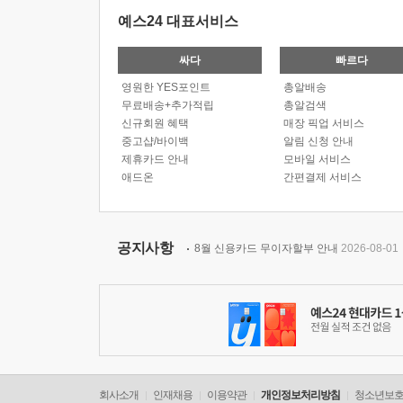
예스24 대표서비스
싸다
빠르다
영원한 YES포인트
총알배송
무료배송+추가적립
총알검색
신규회원 혜택
매장 픽업 서비스
중고샵/바이백
알림 신청 안내
제휴카드 안내
모바일 서비스
애드온
간편결제 서비스
공지사항
8월 신용카드 무이자할부 안내
2026-08-01
회사소개
인재채용
이용약관
개인정보처리방침
청소년보