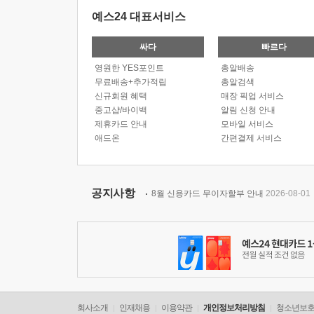
예스24 대표서비스
싸다
빠르다
영원한 YES포인트
총알배송
무료배송+추가적립
총알검색
신규회원 혜택
매장 픽업 서비스
중고샵/바이백
알림 신청 안내
제휴카드 안내
모바일 서비스
애드온
간편결제 서비스
공지사항
8월 신용카드 무이자할부 안내
2026-08-01
회사소개
인재채용
이용약관
개인정보처리방침
청소년보