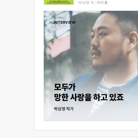
박상영 저
|
래빗홀