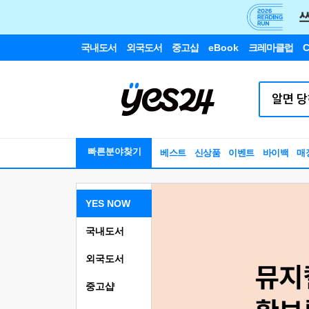
국내도서
외국도서
중고샵
eBook
크레마클럽
C
빠른분야찾기
베스트
신상품
이벤트
바이백
매
YES NOW
국내도서
외국도서
중고샵