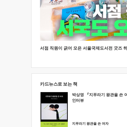
서점 직원이 긁어 모은 서울국제도서전 굿즈 하울
카드뉴스로 보는 책
박상영 『지푸라기 왕관을 쓴 
인터뷰
지푸라기 왕관을 쓴 여자