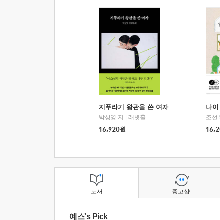
지푸라기 왕관을 쓴 여자
나이 
박상영 저
|
래빗홀
조선
16,920
원
16,2
도서
중고샵
예스's Pick