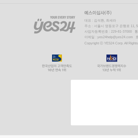
대표 : 김석환, 최세라
주소 : 서울시 영등포구 은행로 11,
사업자등록번호 : 229-81-37000 
이메일 : yes24help@yes24.c
Copyright ⓒ YES24 Corp. All Right