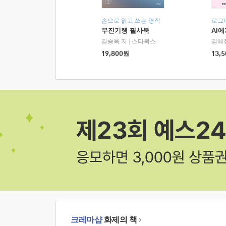
손으로 읽고 쓰는 명작
로그
무진기행 필사북
AI
김승옥 저
|
스타북스
김혜
19,800
원
13,5
크레마샵
화제의 책