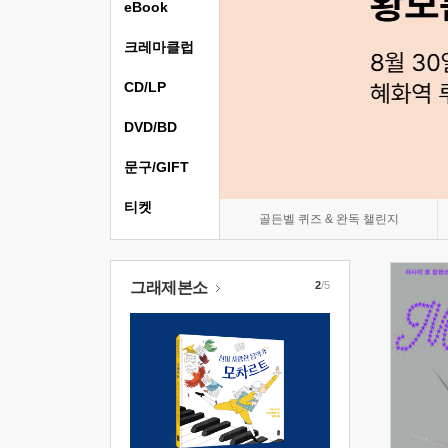
eBook
크레마클럽
CD/LP
DVD/BD
문구/GIFT
티켓
골든벨 퀴즈 & 완독 챌린지
그래제본소
2
/5