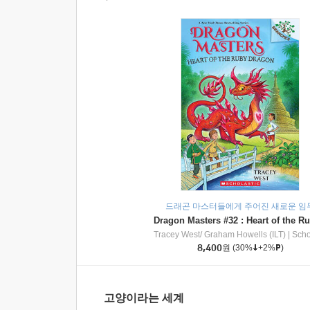
드래곤 마스터들에게 주어진 새로운 임
Tracey West/ Graham Howells (ILT)
|
Scholasti
8,400
원
(30%
+2%
)
고양이라는 세계