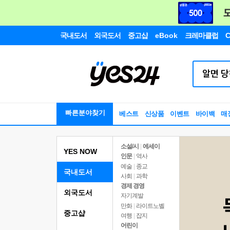
국내도서
외국도서
중고샵
eBook
크레마클럽
C
빠른분야찾기
베스트
신상품
이벤트
바이백
매
소설/시
|
에세이
YES NOW
인문
|
역사
예술
|
종교
국내도서
사회
|
과학
경제 경영
외국도서
자기계발
만화
|
라이트노벨
중고샵
여행
|
잡지
어린이