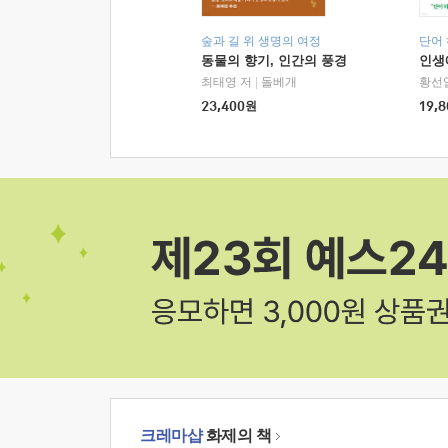
숲과 길 위 생명의 여정
단어
동물의 향기, 인간의 풍경
인생
최태영 저
|
돌베개
황선
23,400
원
19,8
크레마샵
화제의 책