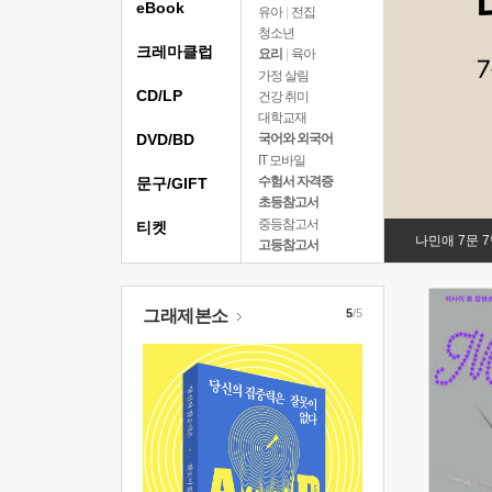
eBook
유아
|
전집
청소년
크레마클럽
요리
|
육아
가정 살림
CD/LP
건강 취미
대학교재
DVD/BD
국어와 외국어
IT 모바일
수험서 자격증
문구/GIFT
초등참고서
중등참고서
티켓
나민애 7문 
고등참고서
그래제본소
5
/5