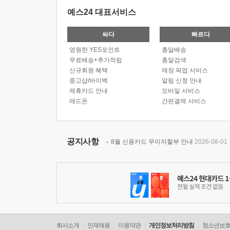
예스24 대표서비스
싸다
빠르다
영원한 YES포인트
총알배송
무료배송+추가적립
총알검색
신규회원 혜택
매장 픽업 서비스
중고샵/바이백
알림 신청 안내
제휴카드 안내
모바일 서비스
애드온
간편결제 서비스
공지사항
8월 신용카드 무이자할부 안내
2026-08-01
회사소개
인재채용
이용약관
개인정보처리방침
청소년보