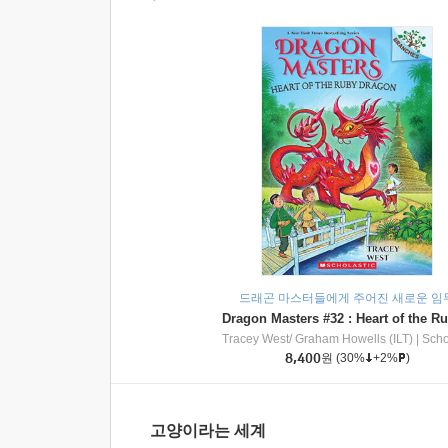
드래곤 마스터들에게 주어진 새로운 임
Tracey West/ Graham Howells (ILT)
|
Scholasti
8,400
원
(30%
+2%
)
고양이라는 세계