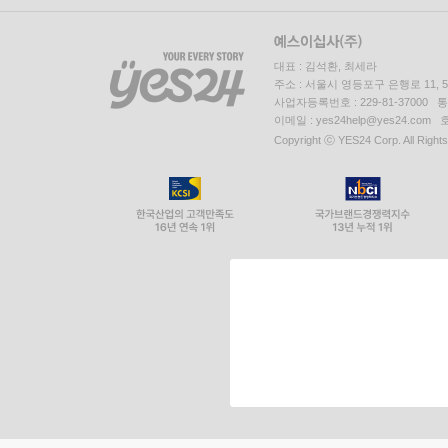
대표 : 김석환, 최세라
주소 : 서울시 영등포구 은행로 11,
사업자등록번호 : 229-81-37000 
이메일 : yes24help@yes24.c
Copyright ⓒ YES24 Corp. All Right