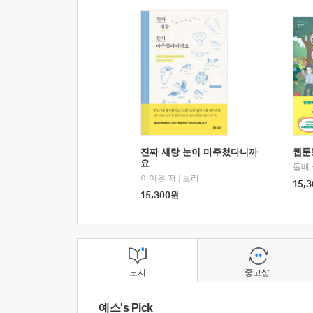
진짜 새랑 눈이 마주쳤다니까
웹툰
요
돌배
이이은 저
|
보리
15,3
15,300
원
도서
중고샵
예스's Pick