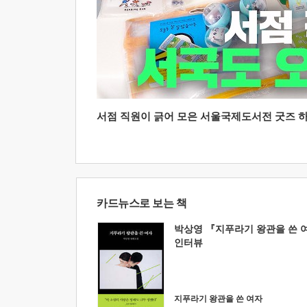
서점 직원이 긁어 모은 서울국제도서전 굿즈 하울
카드뉴스로 보는 책
박상영 『지푸라기 왕관을 쓴 
인터뷰
지푸라기 왕관을 쓴 여자