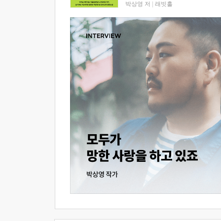
박상영 저
|
래빗홀