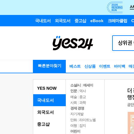
국내도서
외국도서
중고샵
eBook
크레마클럽
C
빠른분야찾기
베스트
신상품
이벤트
바이백
매
소설/시
|
에세이
YES NOW
인문
|
역사
예술
|
종교
국내도서
사회
|
과학
경제 경영
외국도서
자기계발
만화
|
라이트노벨
중고샵
여행
|
잡지
어린이