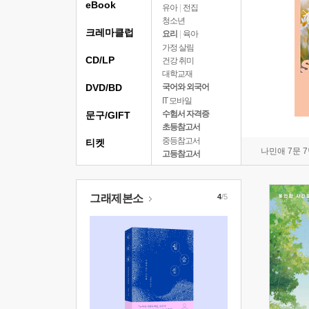
eBook
유아
|
전집
청소년
크레마클럽
요리
|
육아
가정 살림
CD/LP
건강 취미
대학교재
DVD/BD
국어와 외국어
IT 모바일
수험서 자격증
문구/GIFT
초등참고서
중등참고서
티켓
나민애 7문 
고등참고서
그래제본소
4
/5