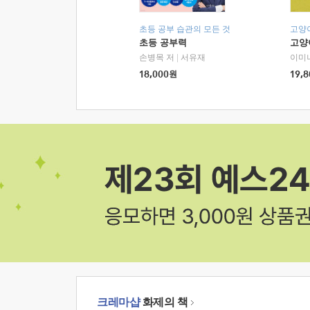
초등 공부 습관의 모든 것
고양
초등 공부력
고양
손병목 저
|
서유재
이미
18,000
원
19,8
크레마샵
화제의 책