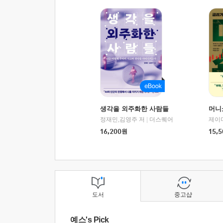
생각을 외주화한 사람들
머니
정재민,김영주 저
|
더스퀘어
16,200
원
15,5
도서
중고샵
예스's Pick