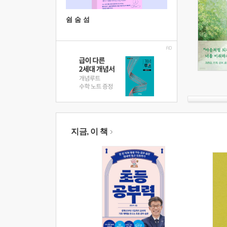
쉼 숨 섬
지금, 이 책