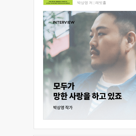
박상영 저
|
래빗홀