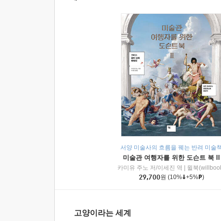
서양 미술사의 흐름을 꿰는 반려 미술
미술관 여행자를 위한 도슨트 북 II
카미유 주노 저/이세진 역
|
윌북(willboo
29,700
원
(10%
+5%
)
고양이라는 세계