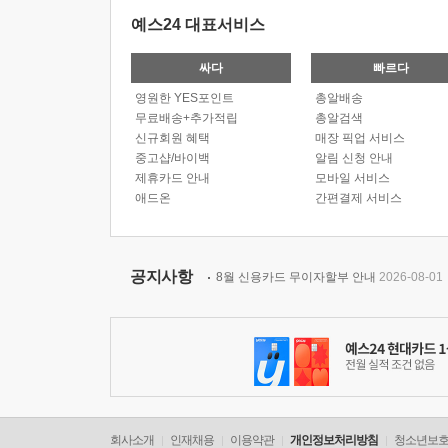
예스24 대표서비스
싸다
빠르다
영원한 YES포인트
총알배송
무료배송+추가적립
총알검색
신규회원 혜택
매장 픽업 서비스
중고샵/바이백
알림 신청 안내
제휴카드 안내
모바일 서비스
애드온
간편결제 서비스
공지사항
8월 신용카드 무이자할부 안내
2026-08-01
회사소개
인재채용
이용약관
개인정보처리방침
청소년보