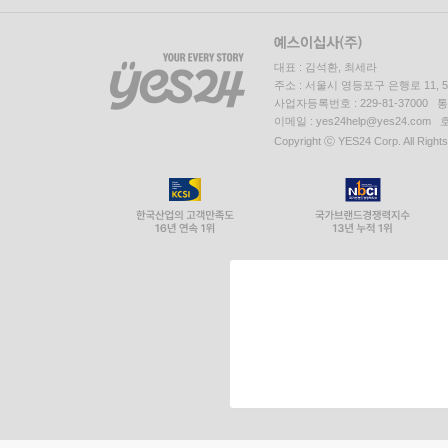
대표 : 김석환, 최세라
주소 : 서울시 영등포구 은행로 11,
사업자등록번호 : 229-81-37000 
이메일 : yes24help@yes24.c
Copyright ⓒ YES24 Corp. All Right