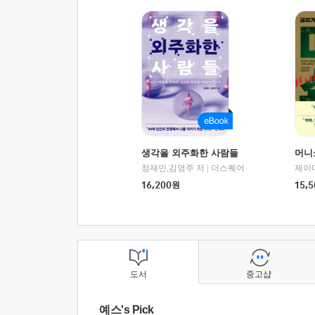
생각을 외주화한 사람들
머니
정재민,김영주 저
|
더스퀘어
16,200
원
15,5
도서
중고샵
예스's Pick