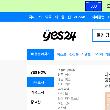
국내도서
외국도서
중고샵
eBook
크레마클럽
C
빠른분야찾기
베스트
신상품
이벤트
바이백
매
소설/시
|
에세이
YES NOW
인문
|
역사
예술
|
종교
국내도서
사회
|
과학
경제 경영
외국도서
자기계발
만화
|
라이트노벨
중고샵
여행
|
잡지
어린이