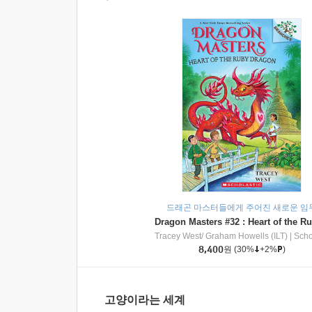
드래곤 마스터들에게 주어진 새로운 임
Tracey West/ Graham Howells (ILT)
|
Scholasti
8,400
원
(30%
+2%
)
고양이라는 세계