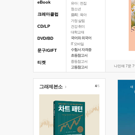
eBook
유아
|
전집
청소년
크레마클럽
요리
|
육아
가정 살림
CD/LP
건강 취미
대학교재
DVD/BD
국어와 외국어
IT 모바일
수험서 자격증
문구/GIFT
초등참고서
중등참고서
티켓
나민애 7문 
고등참고서
그래제본소
4
/5