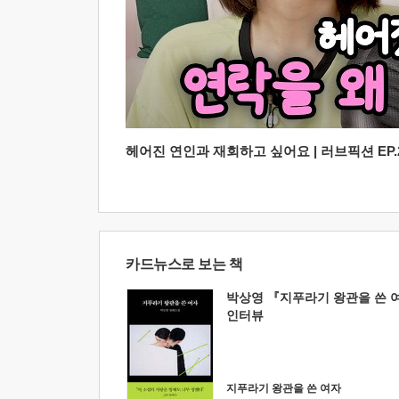
헤어진 연인과 재회하고 싶어요 | 러브픽션 EP.2
카드뉴스로 보는 책
박상영 『지푸라기 왕관을 쓴 
인터뷰
지푸라기 왕관을 쓴 여자