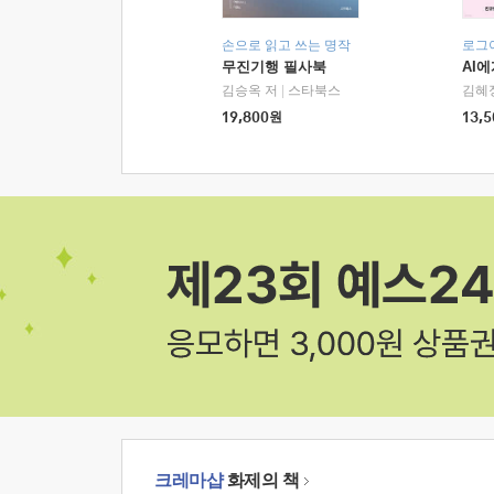
손으로 읽고 쓰는 명작
로그
무진기행 필사북
AI
김승옥 저
|
스타북스
김혜
19,800
원
13,5
크레마샵
화제의 책