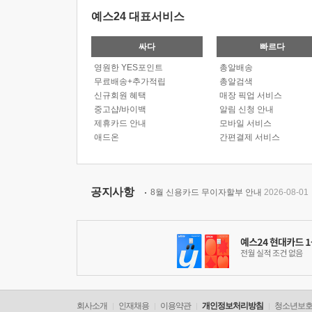
예스24 대표서비스
싸다
빠르다
영원한 YES포인트
총알배송
무료배송+추가적립
총알검색
신규회원 혜택
매장 픽업 서비스
중고샵/바이백
알림 신청 안내
제휴카드 안내
모바일 서비스
애드온
간편결제 서비스
공지사항
8월 신용카드 무이자할부 안내
2026-08-01
회사소개
인재채용
이용약관
개인정보처리방침
청소년보