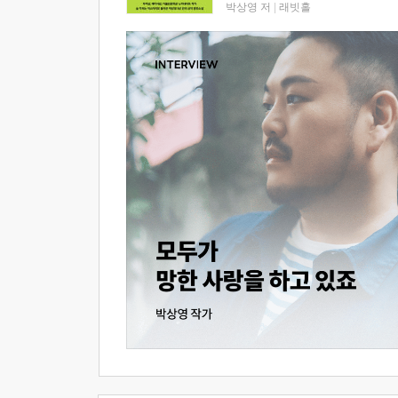
박상영 저
|
래빗홀