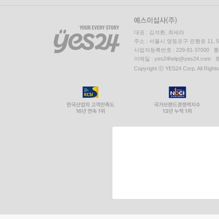
대표 : 김석환, 최세라
주소 : 서울시 영등포구 은행로 11,
사업자등록번호 : 229-81-37000 
이메일 : yes24help@yes24.c
Copyright ⓒ YES24 Corp. All Right