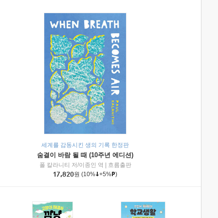
세계를 감동시킨 생의 기록 한정판
숨결이 바람 될 때 (10주년 에디션)
|
미래엔아이세움
폴 칼라니티 저/이종인 역
|
흐름출판
17,820
원
(10%
+5%
)