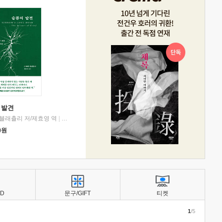
 발견
블래츨리 저/제효영 역
|
디플롯
0
원
BD
문구/GIFT
티켓
1
/5