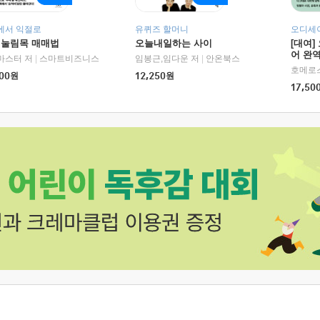
에서 익절로
유퀴즈 할머니
오디세이
 눌림목 매매법
오늘내일하는 사이
[대여]
어 완역
RHK)
마스터 저
|
스마트비즈니스
임봉근,임다운 저
|
안온북스
00
원
12,250
원
17,50