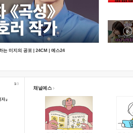
 미지의 공포 | 24CM | 예스24
1
/3
채널예스
여자』