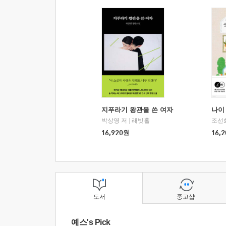
지푸라기 왕관을 쓴 여자
나이 
박상영 저
|
래빗홀
조선
16,920
원
16,2
도서
중고샵
예스's Pick