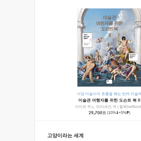
서양 미술사의 흐름을 꿰는 반려 미술
미술관 여행자를 위한 도슨트 북 II
카미유 주노 저/이세진 역
|
윌북(willboo
29,700
원
(10%
+5%
)
고양이라는 세계