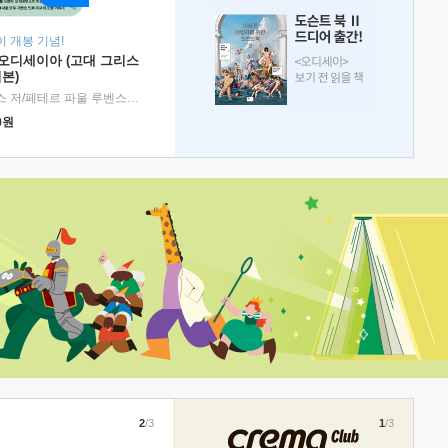
 개봉 기념!
 오디세이아 (고대 그리스
본)
호메로스 저/페테르 파울 루벤스 그림/박문재 역
|
현대지성
0
원
2
/3
1
/3