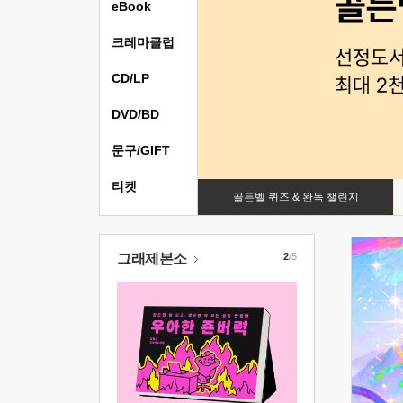
eBook
크레마클럽
CD/LP
DVD/BD
문구/GIFT
티켓
골든벨 퀴즈 & 완독 챌린지
그래제본소
2
/5