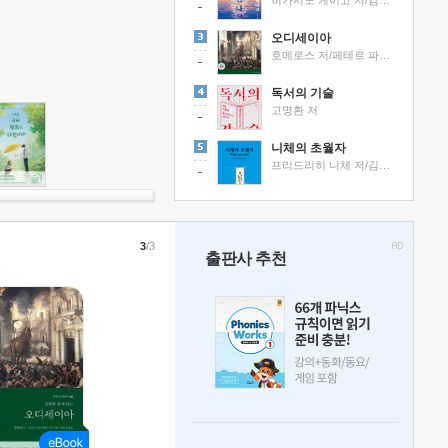
히가시노 게이고 저/김선영 역
오디세이아
호메로스 저/페테르 파울 루벤스 그림/박문재 역
독서의 기술
고명환 저
니체의 초월자
프리드리히 니체 저/김철 편역
3
/3
출판사 추천