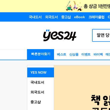
국내도서
외국도서
중고샵
eBook
크레마클럽
C
빠른분야찾기
베스트
신상품
이벤트
바이백
매
YES NOW
국내도서
외국도서
중고샵