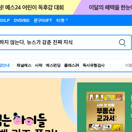
D/LP
DVD/BD
문구
/GIFT
티켓
독서유형검사
장안내
채널예스
사락
예스펀딩
클래스24
RBTI Lab
여
독서유형검사