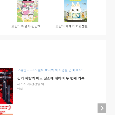
고양이 해결사 깜냥 9
고양이 제제의 학교생활 1 : 초등학생이 이렇게 힘들 줄이야
모큐멘터리&오컬트 호러의 새 지평을 연 화제작!
긴키 지방의 어느 장소에 대하여 두 번째 기록
세스지 저/전선영 역
반타