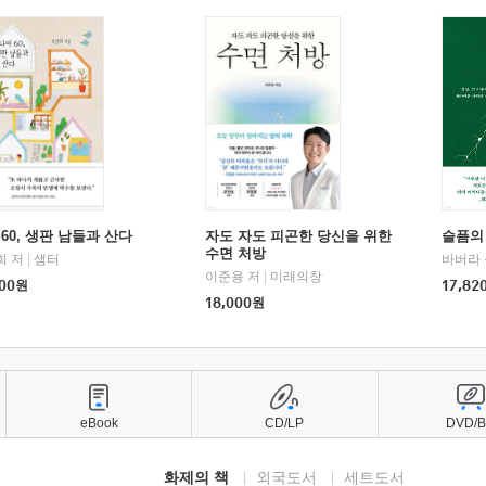
60, 생판 남들과 산다
자도 자도 피곤한 당신을 위한
슬픔의
수면 처방
희 저
|
샘터
바버라 
이준용 저
|
미래의창
00
원
17,82
18,000
원
eBook
CD/LP
DVD/
화제의 책
외국도서
세트도서