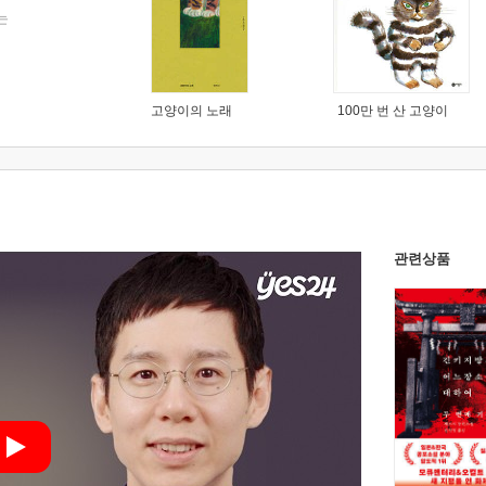
는
고양이의 노래
100만 번 산 고양이
관련상품