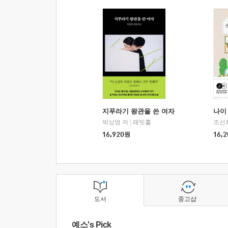
지푸라기 왕관을 쓴 여자
나이 
박상영 저
|
래빗홀
조선
16,920
원
16,2
도서
중고샵
예스's Pick