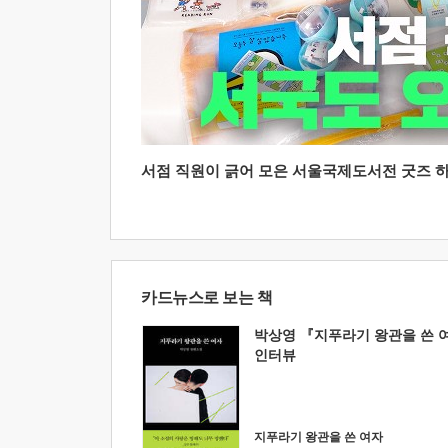
서점 직원이 긁어 모은 서울국제도서전 굿즈 하울
카드뉴스로 보는 책
박상영 『지푸라기 왕관을 쓴 
인터뷰
지푸라기 왕관을 쓴 여자