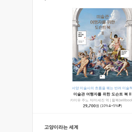
서양 미술사의 흐름을 꿰는 반려 미술
미술관 여행자를 위한 도슨트 북 II
카미유 주노 저/이세진 역
|
윌북(willboo
29,700
원
(10%
+5%
)
고양이라는 세계