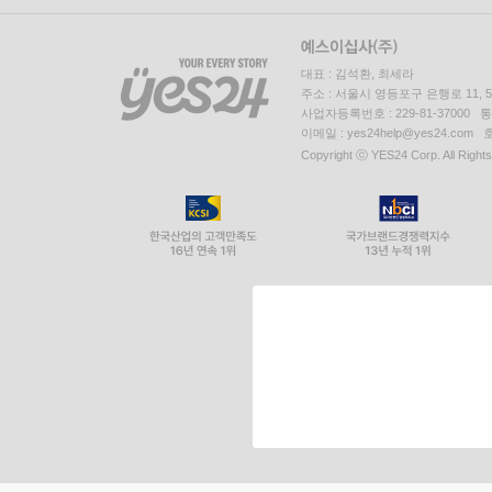
대표 : 김석환, 최세라
주소 : 서울시 영등포구 은행로 11,
사업자등록번호 : 229-81-37000 
이메일 : yes24help@yes24.c
Copyright ⓒ YES24 Corp. All Right