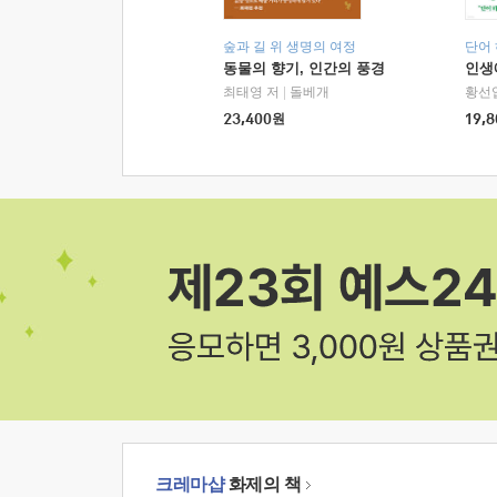
숲과 길 위 생명의 여정
단어
동물의 향기, 인간의 풍경
인생
최태영 저
|
돌베개
황선
23,400
원
19,8
크레마샵
화제의 책