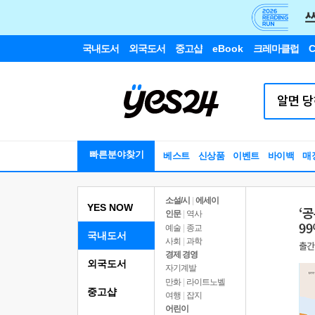
국내도서
외국도서
중고샵
eBook
크레마클럽
C
빠른분야찾기
베스트
신상품
이벤트
바이백
매
소설/시
|
에세이
YES NOW
인문
|
역사
예술
|
종교
국내도서
사회
|
과학
경제 경영
외국도서
자기계발
만화
|
라이트노벨
중고샵
여행
|
잡지
어린이