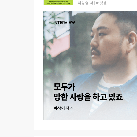
박상영 저
|
래빗홀