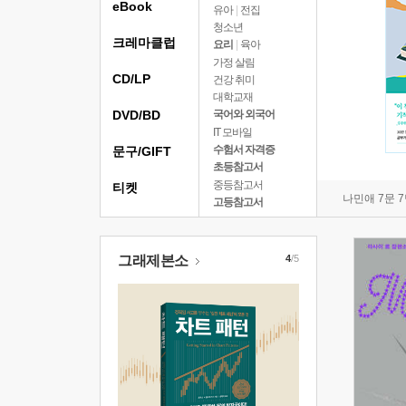
eBook
유아
|
전집
청소년
크레마클럽
요리
|
육아
가정 살림
CD/LP
건강 취미
대학교재
DVD/BD
국어와 외국어
IT 모바일
수험서 자격증
문구/GIFT
초등참고서
중등참고서
티켓
나민애 7문 
고등참고서
그래제본소
4
/5