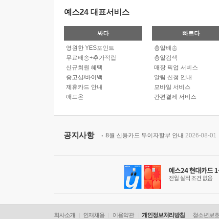
예스24 대표서비스
싸다
빠르다
영원한 YES포인트
총알배송
무료배송+추가적립
총알검색
신규회원 혜택
매장 픽업 서비스
중고샵/바이백
알림 신청 안내
제휴카드 안내
모바일 서비스
애드온
간편결제 서비스
공지사항
8월 신용카드 무이자할부 안내
2026-08-01
회사소개
인재채용
이용약관
개인정보처리방침
청소년보