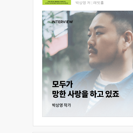
박상영 저
|
래빗홀