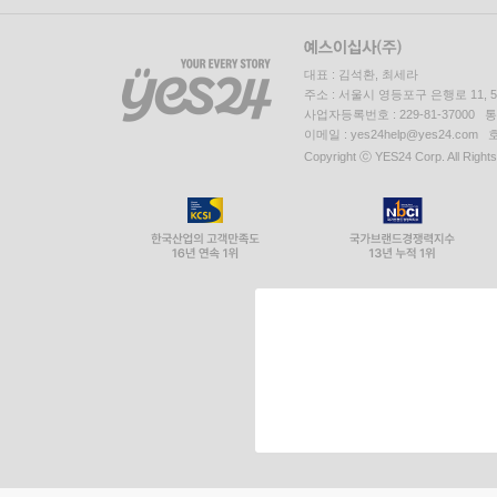
대표 : 김석환, 최세라
주소 : 서울시 영등포구 은행로 11,
사업자등록번호 : 229-81-37000 
이메일 : yes24help@yes24.c
Copyright ⓒ YES24 Corp. All Right