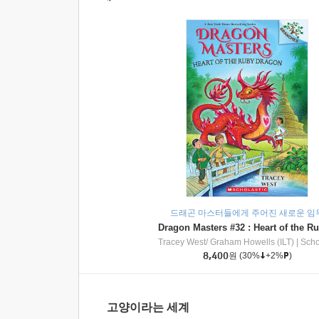
드래곤 마스터들에게 주어진 새로운 임
Tracey West/ Graham Howells (ILT)
|
Scholasti
8,400
원
(30%
+2%
)
고양이라는 세계