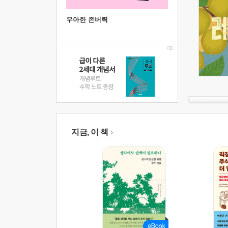
우아한 존버력
지금, 이 책