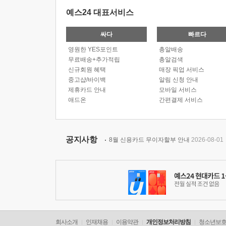
예스24 대표서비스
싸다
빠르다
영원한 YES포인트
총알배송
무료배송+추가적립
총알검색
신규회원 혜택
매장 픽업 서비스
중고샵/바이백
알림 신청 안내
제휴카드 안내
모바일 서비스
애드온
간편결제 서비스
공지사항
8월 신용카드 무이자할부 안내
2026-08-01
회사소개
인재채용
이용약관
개인정보처리방침
청소년보