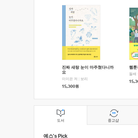
진짜 새랑 눈이 마주쳤다니까
웹툰
요
돌배
이이은 저
|
보리
15,3
15,300
원
도서
중고샵
예스's Pick