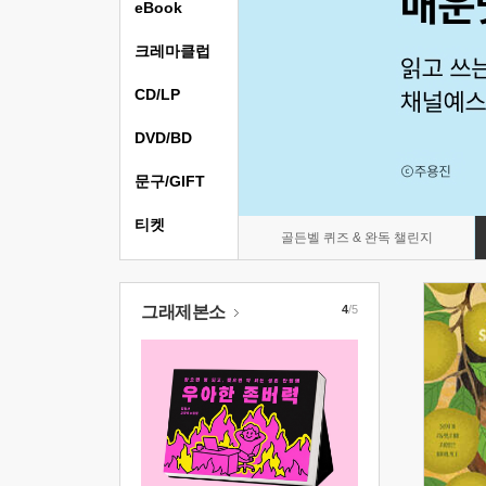
eBook
크레마클럽
CD/LP
DVD/BD
문구/GIFT
티켓
골든벨 퀴즈 & 완독 챌린지
그래제본소
4
/5