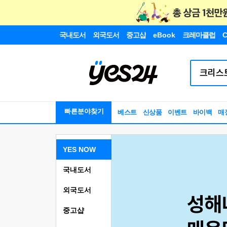
국내도서
외국도서
중고샵
eBook
크레마클럽
C
빠른분야찾기
베스트
신상품
이벤트
바이백
매
YES NOW
국내도서
외국도서
중고샵