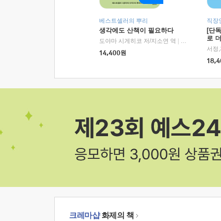
베스트셀러의 뿌리
직장
생각에도 산책이 필요하다
[단
로 
도야마 시게히코 저/지소연 역
|
알에이치코리아(
14,400
원
18,4
크레마샵
화제의 책