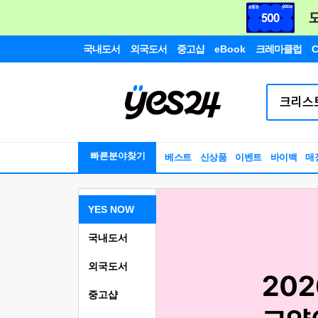
국내도서
외국도서
중고샵
eBook
크레마클럽
C
빠른분야찾기
베스트
신상품
이벤트
바이백
매
YES NOW
국내도서
외국도서
중고샵