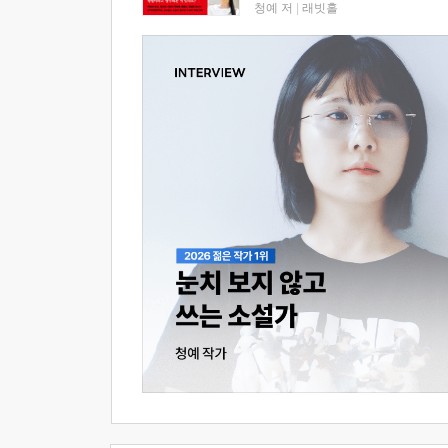
청예 저
|
래빗홀