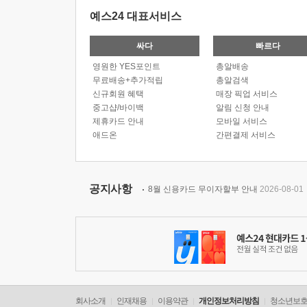
예스24 대표서비스
싸다
빠르다
영원한 YES포인트
총알배송
무료배송+추가적립
총알검색
신규회원 혜택
매장 픽업 서비스
중고샵/바이백
알림 신청 안내
제휴카드 안내
모바일 서비스
애드온
간편결제 서비스
공지사항
8월 신용카드 무이자할부 안내
2026-08-01
회사소개
인재채용
이용약관
개인정보처리방침
청소년보