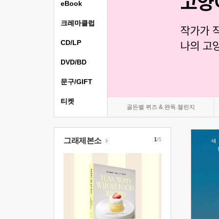
eBook
크레마클럽
CD/LP
DVD/BD
문구/GIFT
티켓
골든벨 퀴즈 & 완독 챌린지
그래제본소
1
/5