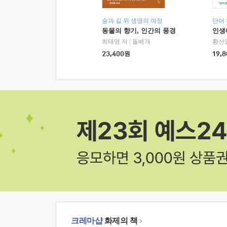
숲과 길 위 생명의 여정
단어
동물의 향기, 인간의 풍경
인생
최태영 저
|
돌베개
황선
23,400
원
19,8
크레마샵
화제의 책