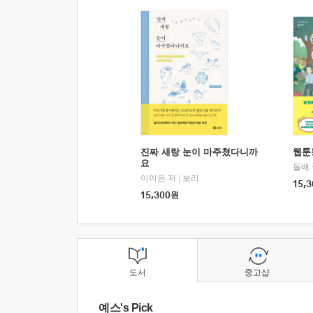
진짜 새랑 눈이 마주쳤다니까
웹툰
요
돌배
이이은 저
|
보리
15,3
15,300
원
도서
중고샵
예스's Pick