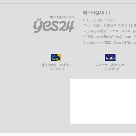
대표 : 김석환, 최세라
주소 : 서울시 영등포구 은행로 11,
사업자등록번호 : 229-81-37000 
이메일 : yes24help@yes24.c
Copyright ⓒ YES24 Corp. All Right