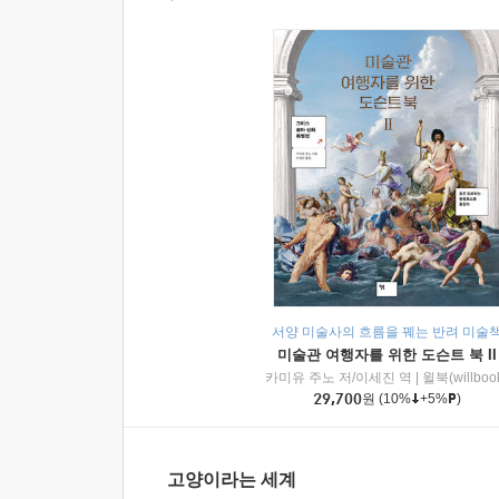
서양 미술사의 흐름을 꿰는 반려 미술
미술관 여행자를 위한 도슨트 북 II
카미유 주노 저/이세진 역
|
윌북(willboo
29,700
원
(10%
+5%
)
고양이라는 세계