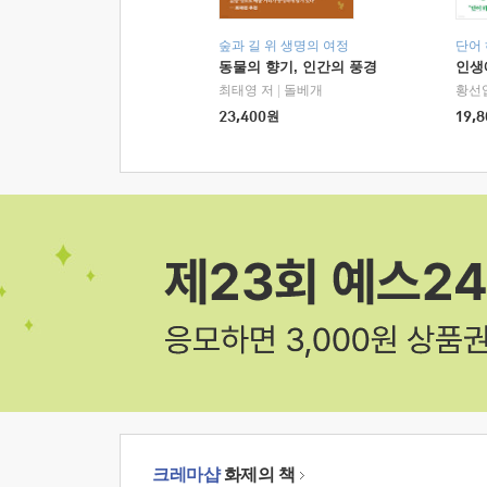
숲과 길 위 생명의 여정
단어
동물의 향기, 인간의 풍경
인생
최태영 저
|
돌베개
황선
23,400
원
19,8
크레마샵
화제의 책