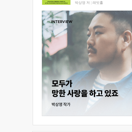
박상영 저
|
래빗홀