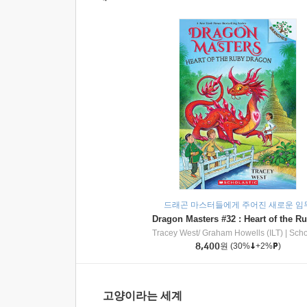
드래곤 마스터들에게 주어진 새로운 임
Tracey West/ Graham Howells (ILT)
|
Scholasti
8,400
원
(30%
+2%
)
고양이라는 세계