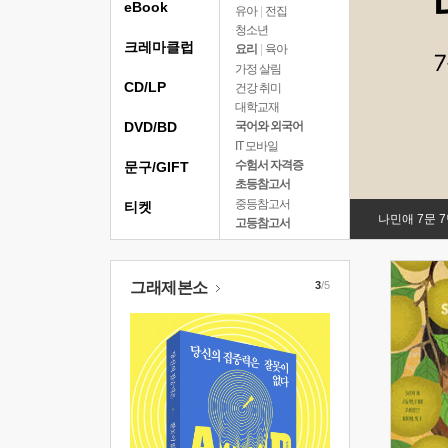
eBook
유아
|
전집
청소년
크레마클럽
요리
|
육아
가정 살림
CD/LP
건강 취미
대학교재
DVD/BD
국어와 외국어
IT 모바일
수험서 자격증
문구/GIFT
초등참고서
중등참고서
티켓
나민애 7문 
고등참고서
그래제본소
3
/5