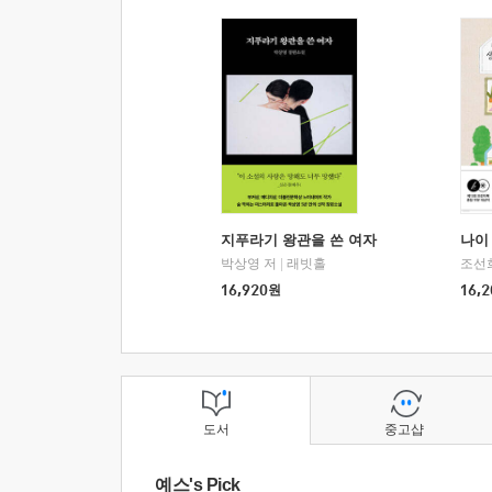
지푸라기 왕관을 쓴 여자
나이 
박상영 저
|
래빗홀
조선
16,920
원
16,2
도서
중고샵
예스's Pick