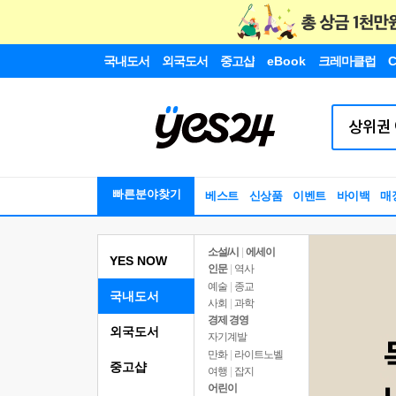
국내도서
외국도서
중고샵
eBook
크레마클럽
C
빠른분야찾기
베스트
신상품
이벤트
바이백
매
소설/시
|
에세이
YES NOW
인문
|
역사
예술
|
종교
국내도서
사회
|
과학
경제 경영
외국도서
자기계발
만화
|
라이트노벨
중고샵
여행
|
잡지
어린이