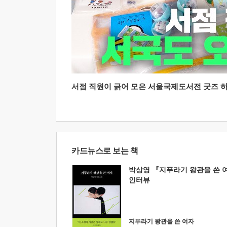
서점 직원이 긁어 모은 서울국제도서전 굿즈 하울
카드뉴스로 보는 책
박상영 『지푸라기 왕관을 쓴 
인터뷰
지푸라기 왕관을 쓴 여자