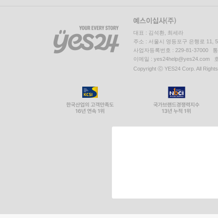
대표 : 김석환, 최세라
주소 : 서울시 영등포구 은행로 11,
사업자등록번호 : 229-81-37000 
이메일 : yes24help@yes24.c
Copyright ⓒ YES24 Corp. All Right