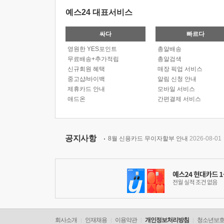
예스24 대표서비스
싸다
빠르다
영원한 YES포인트
총알배송
무료배송+추가적립
총알검색
신규회원 혜택
매장 픽업 서비스
중고샵/바이백
알림 신청 안내
제휴카드 안내
모바일 서비스
애드온
간편결제 서비스
공지사항
8월 신용카드 무이자할부 안내
2026-08-01
회사소개
인재채용
이용약관
개인정보처리방침
청소년보