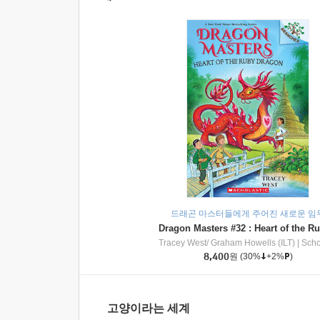
드래곤 마스터들에게 주어진 새로운 임
Tracey West/ Graham Howells (ILT)
|
Scholasti
8,400
원
(30%
+2%
)
고양이라는 세계