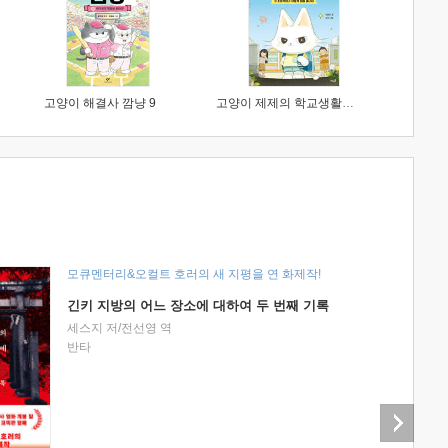
고양이 해결사 깜냥 9
고양이 제제의 학교생활 1 : 초등학생이 이렇게 힘들 줄이야
모큐멘터리&오컬트 호러의 새 지평을 연 화제작!
긴키 지방의 어느 장소에 대하여 두 번째 기록
세스지 저/전선영 역
반타