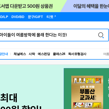
D/LP
DVD/BD
문구
/GIFT
티켓
독서유형검사
장안내
채널예스
사락
예스펀딩
클래스24
여
RBTI Lab
독서유형검사