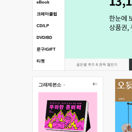
eBook
크레마클럽
CD/LP
DVD/BD
문구/GIFT
티켓
골든벨 퀴즈 & 완독 챌린지
그래제본소
5
/5