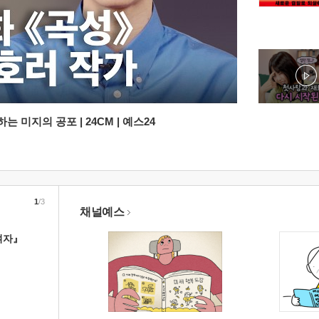
 미지의 공포 | 24CM | 예스24
1
/3
채널예스
여자』