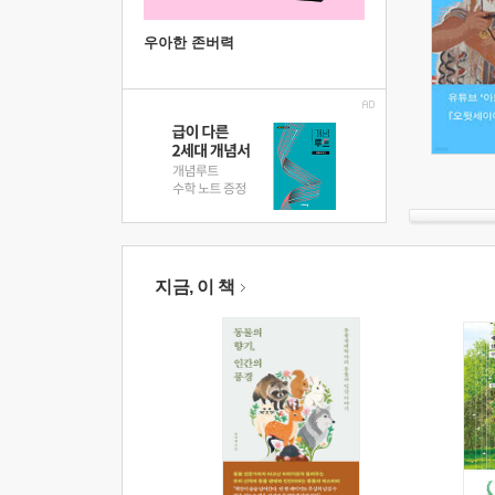
우아한 존버력
지금, 이 책