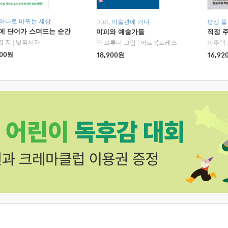
 하나로 바뀌는 세상
미피, 미술관에 가다
평생 쓸
에 단어가 스며드는 순간
미피와 예술가들
적정 
엽 저
|
빛의서가
딕 브루너 그림
|
아트북프레스
이주택 
00
원
18,900
원
16,92