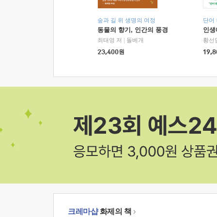
숲과 길 위 생명의 여정
단어
동물의 향기, 인간의 풍경
인생
최태영 저
|
돌베개
황선
23,400
원
19,8
크레마샵
화제의 책