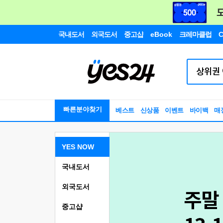
국내도서
외국도서
중고샵
eBook
크레마클럽
C
빠른분야찾기
베스트
신상품
이벤트
바이백
매
YES NOW
국내도서
외국도서
중고샵