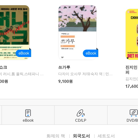
쇼크
쓰가루
진지인
피
제이미 러시,톰 올릭,스테파니 플랜더스 편저/임경은 역/박정호 감수
다자이 오사무 저/유숙자 역
|
교보문고
|
민음사
김지인(
00
원
9,100
원
17,60
eBook
CD/LP
DVD/
화제의 책
외국도서
세트도서