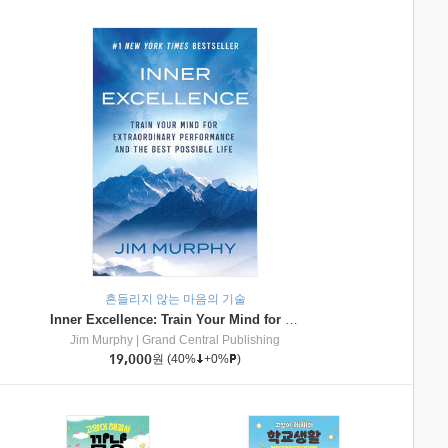
흔들리지 않는 마음의 기술
Inner Excellence: Train Your Mind for Extraordinary Performance and the Best Possible Life
Jim Murphy
|
Grand Central Publishing
19,000
원
(40%
+0%
)