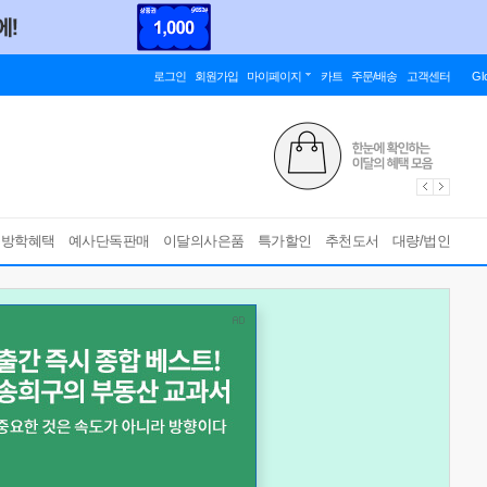
로그인
회원가입
마이페이지
카트
주문/배송
고객센터
Gl
름방학혜택
예사단독판매
이달의사은품
특가할인
추천도서
대량/법인