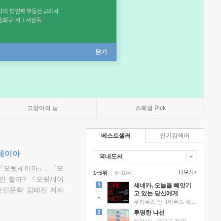
닫기
고양이의 날
스페셜 Pick
베스트셀러
인기검색어
뒷세이아
국내도서
『오뒷세이아』. 『오
1~5위
|
6~10위
만 할까? 『오뒷세이
세네카, 오늘을 빼앗기
트인문학' 김태진 저자
고 있는 당신에게
루키우스 안나이우스 세네카 저/하와이 대저택 편역
투명한 나선