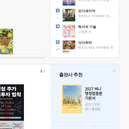
히가시노 게이고 저/김선영 역
오디세이아
호메로스 저/페테르 파울 루벤스 그림/박문재 역
독서의 기술
고명환 저
싯다르타
헤르만 헤세 저/박병덕 역
1
1
/3
출판사 추천