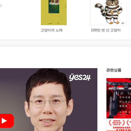
는
고양이의 노래
100만 번 산 고양이
관련상품