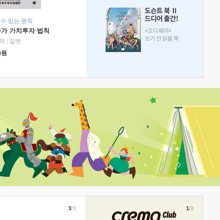
 수 있는 원칙
주가 가치투자 법칙
저
|
길벗
0
원
3
/3
1
/3