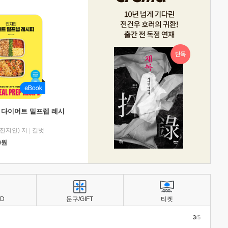
 다이어트 밀프렙 레시
진지인) 저
|
길벗
0
원
BD
문구/GIFT
티켓
3
/5