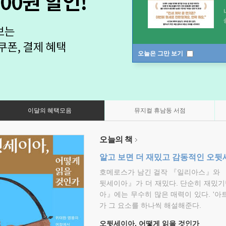
오늘은 그만 보기
이달의 혜택모음
뮤지컬 휴남동 서점
오늘의 책
알고 보면 더 재밌고 감동적인 오
호메로스가 남긴 걸작 『일리아스』와 
뒷세이아』가 더 재밌다. 단순히 재밌기
아』에는 무수히 많은 매력이 있다. '아
가 그 요소를 하나씩 해설해준다.
오뒷세이아, 어떻게 읽을 것인가