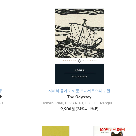
무
지혜와 용기로 이룬 오디세우스의 귀환
Dragon Masters #32 : Heart of the Ruby Dragon (A Branches Book)
The Odyssey
c Inc
Homer / Rieu, E. V. / Rieu, D. C. H.
|
Penguin Group
9,900
원
(34%
+1%
)