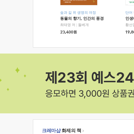
숲과 길 위 생명의 여정
단어
동물의 향기, 인간의 풍경
인생
최태영 저
|
돌베개
황선
23,400
원
19,8
크레마샵
화제의 책