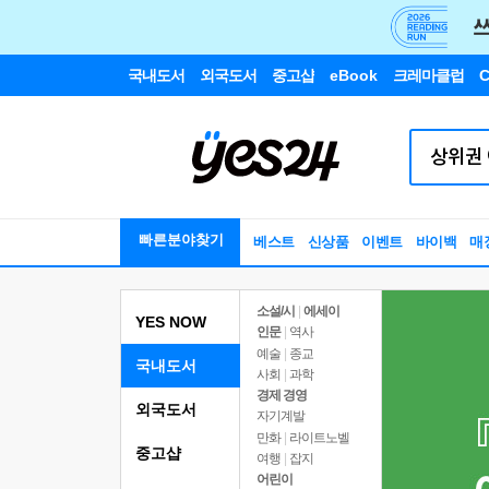
국내도서
외국도서
중고샵
eBook
크레마클럽
C
빠른분야찾기
베스트
신상품
이벤트
바이백
매
소설/시
|
에세이
YES NOW
인문
|
역사
예술
|
종교
국내도서
사회
|
과학
경제 경영
외국도서
자기계발
만화
|
라이트노벨
중고샵
여행
|
잡지
어린이