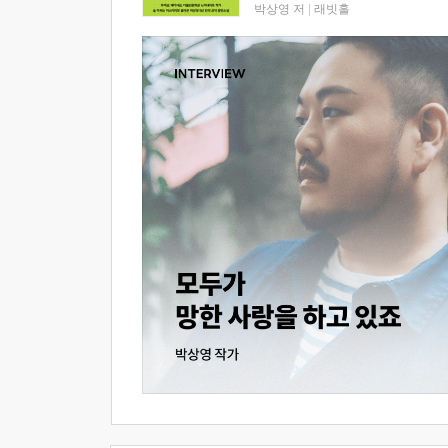
박상영 저
|
래빗홀