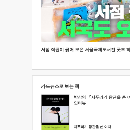
서점 직원이 긁어 모은 서울국제도서전 굿즈 하울
카드뉴스로 보는 책
박상영 『지푸라기 왕관을 쓴 
인터뷰
지푸라기 왕관을 쓴 여자