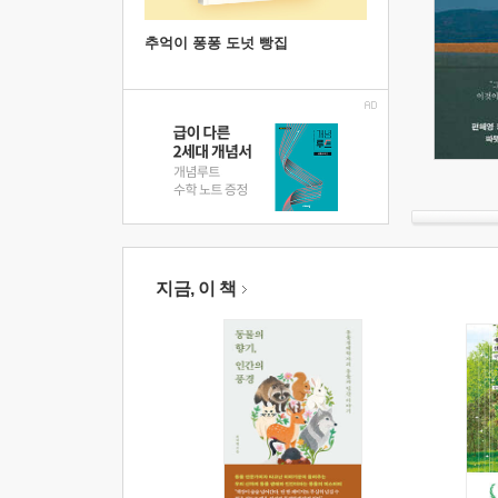
추억이 퐁퐁 도넛 빵집
지금, 이 책