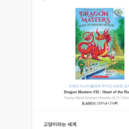
드래곤 마스터들에게 주어진 새로운 임
Tracey West/ Graham Howells (ILT)
|
Scholasti
8,400
원
(30%
+2%
)
고양이라는 세계