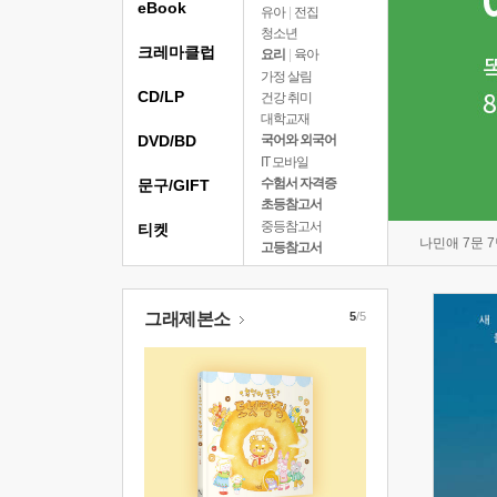
eBook
유아
|
전집
청소년
크레마클럽
요리
|
육아
가정 살림
CD/LP
건강 취미
대학교재
DVD/BD
국어와 외국어
IT 모바일
수험서 자격증
문구/GIFT
초등참고서
중등참고서
티켓
나민애 7문 
고등참고서
그래제본소
5
/5