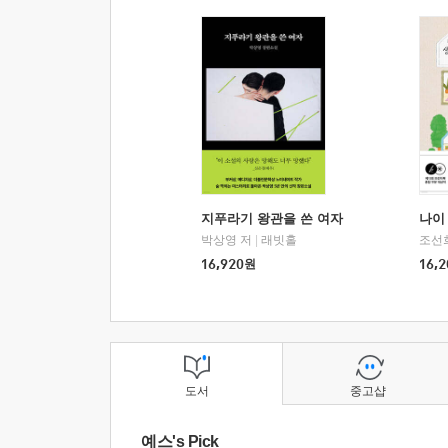
지푸라기 왕관을 쓴 여자
나이 
박상영 저
|
래빗홀
조선
16,920
원
16,2
도서
중고샵
예스's Pick