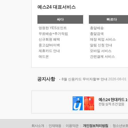
예스24 대표서비스
싸다
빠르다
영원한 YES포인트
총알배송
무료배송+추가적립
총알검색
신규회원 혜택
매장 픽업 서비스
중고샵/바이백
알림 신청 안내
제휴카드 안내
모바일 서비스
애드온
간편결제 서비스
공지사항
8월 신용카드 무이자할부 안내
2026-08-01
회사소개
인재채용
이용약관
개인정보처리방침
청소년보