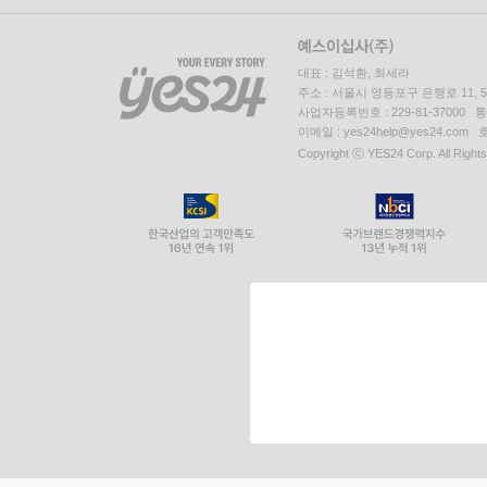
대표 : 김석환, 최세라
주소 : 서울시 영등포구 은행로 11,
사업자등록번호 : 229-81-37000 
이메일 : yes24help@yes24.c
Copyright ⓒ YES24 Corp. All Right