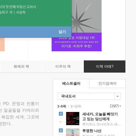
닫기
화제의 책
이주의 책
이책 어때?
베스트셀러
인기검색어
국내도서
 PD. 문명과 전통이
1~5위
|
6~10위
한 얼굴들을 카메라와
세네카, 오늘을 빼앗기
 복잡한 세계, 그곳에
고 있는 당신에게
명한다.
루키우스 안나이우스 세네카 저/하와이 대저택 편역
투명한 나선