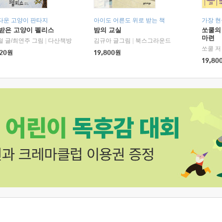
다운 고양이 판타지
아이도 어른도 위로 받는 책
가장 
받은 고양이 펠리스
밤의 교실
쏘쿨의
마련
철 글/최연주 그림
|
다산책방
김규아 글그림
|
북스그라운드
쏘쿨 저
20
원
19,800
원
19,80