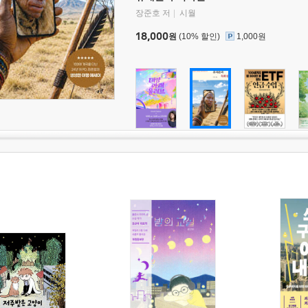
장준호 저
시월
18,000
원
(10% 할인)
1,000원