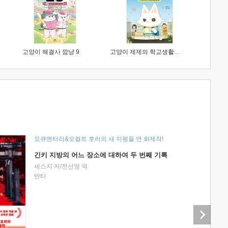
고양이 해결사 깜냥 9
고양이 제제의 학교생활 1 : 초등학생이 이렇게 힘들 줄이야
모큐멘터리&오컬트 호러의 새 지평을 연 화제작!
긴키 지방의 어느 장소에 대하여 두 번째 기록
세스지 저/전선영 역
반타