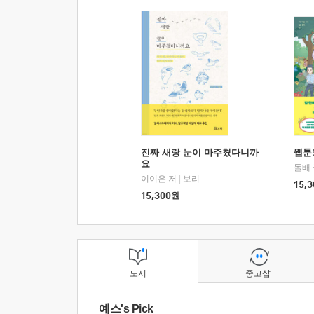
진짜 새랑 눈이 마주쳤다니까
웹툰
요
돌배
이이은 저
|
보리
15,3
15,300
원
도서
중고샵
예스's Pick