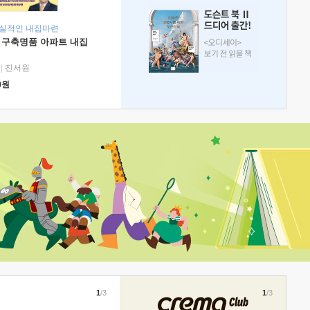
현실적인 내집마련
 구축명품 아파트 내집
|
진서원
0
원
1
/3
1
/3