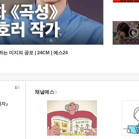
 미지의 공포 | 24CM | 예스24
1
/3
채널예스
여자』