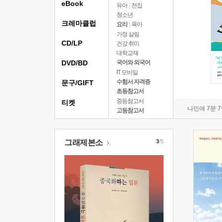
eBook
유아
|
전집
청소년
크레마클럽
요리
|
육아
가정 살림
CD/LP
건강 취미
대학교재
DVD/BD
국어와 외국어
IT 모바일
수험서 자격증
문구/GIFT
초등참고서
중등참고서
티켓
나민애 7문 
고등참고서
그래제본소
3
/5