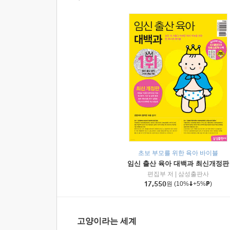
초보 부모를 위한 육아 바이블
임신 출산 육아 대백과 최신개정판
편집부 저
|
삼성출판사
17,550
원
(10%
+5%
)
고양이라는 세계