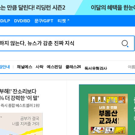
D/LP
DVD/BD
문구
/GIFT
티켓
장안내
채널예스
사락
예스펀딩
클래스24
독서유형검사
여
RBTI Lab
독서유형검사