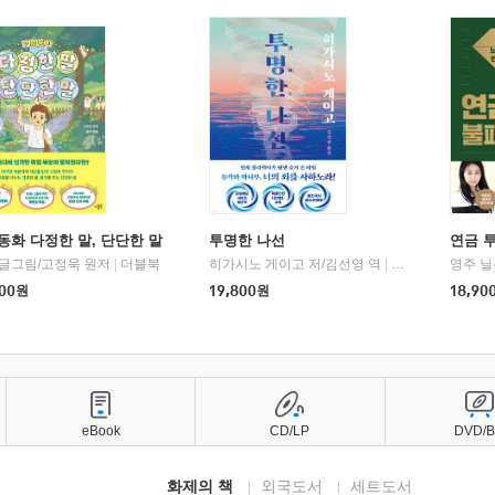
동화 다정한 말, 단단한 말
투명한 나선
연금 
 글그림/고정욱 원저
|
더블북
히가시노 게이고 저/김선영 역
|
북다
영주 닐
00
원
19,800
원
18,90
eBook
CD/LP
DVD/
화제의 책
외국도서
세트도서