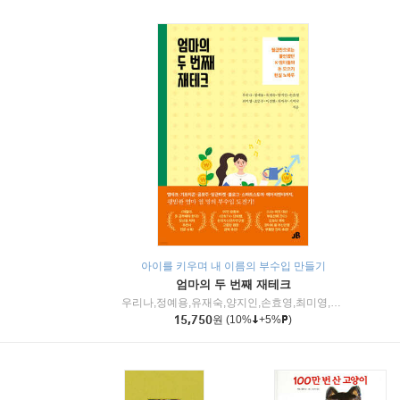
아이를 키우며 내 이름의 부수입 만들기
엄마의 두 번째 재테크
우리나,정예용,유재숙,양지인,손효영,최미영,조민주,이진현,차미숙,서미숙 저
15,750
원
(10%
+5%
)