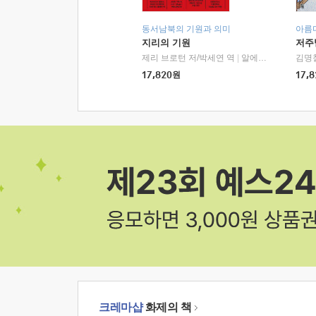
동서남북의 기원과 의미
아름
지리의 기원
저주
제리 브로턴 저/박세연 역
|
알에이치코리아(RHK)
김명
17,820
원
17,8
크레마샵
화제의 책