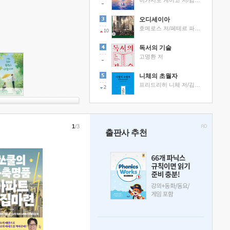
히가시노 게이고 저/김선영 역
오디세이아
호메로스 저/페테르 파울 루벤스 그림/박문재 역
10
독서의 기술
고명환 저
니체의 초월자
프리드리히 니체 저/김철 편역
2
1
/3
출판사 추천