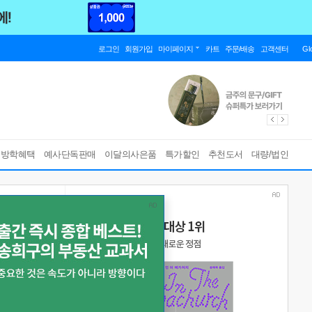
로그인
회원가입
마이페이지
카트
주문/배송
고객센터
Gl
름방학혜택
예사단독판매
이달의사은품
특가할인
추천도서
대량/법인