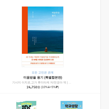
모든 고민은 관계
미움받을 용기 (특별합본판)
기시미 이치로,고가 후미타케 저/전경아 역
|
제이브리즈북스
|
인플루엔셜
24,750
원
(10%
+5%
)