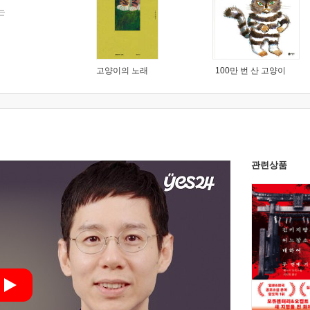
는
고양이의 노래
100만 번 산 고양이
관련상품