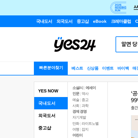
국내도서
외국도서
중고샵
eBook
크레마클럽
C
빠른분야찾기
베스트
신상품
이벤트
바이백
매
소설/시
|
에세이
YES NOW
인문
|
역사
예술
|
종교
국내도서
사회
|
과학
경제 경영
외국도서
자기계발
만화
|
라이트노벨
중고샵
여행
|
잡지
어린이