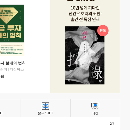
투자 불패의 법칙
슨 저
|
다산북스
0
원
BD
문구/GIFT
티켓
2
/5