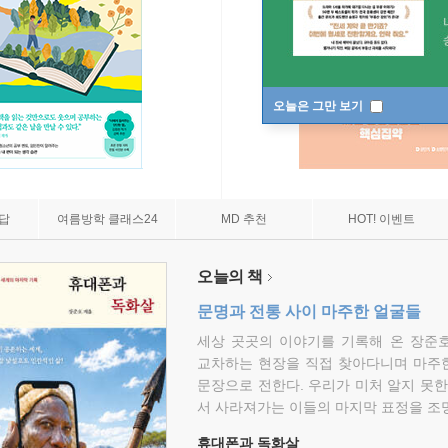
오늘은 그만 보기
7답
여름방학 클래스24
MD 추천
HOT! 이벤트
오늘의 책
문명과 전통 사이 마주한 얼굴들
세상 곳곳의 이야기를 기록해 온 장준호
교차하는 현장을 직접 찾아다니며 마주
문장으로 전한다. 우리가 미처 알지 못한
서 사라져가는 이들의 마지막 표정을 조
휴대폰과 독화살