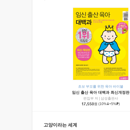
초보 부모를 위한 육아 바이블
임신 출산 육아 대백과 최신개정판
편집부 저
|
삼성출판사
17,550
원
(10%
+5%
)
고양이라는 세계