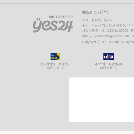
대표 : 김석환, 최세라
주소 : 서울시 영등포구 은행로 11,
사업자등록번호 : 229-81-37000 
이메일 : yes24help@yes24.c
Copyright ⓒ YES24 Corp. All Right