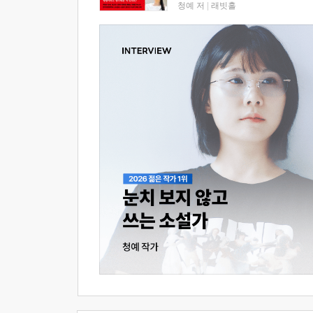
청예 저
|
래빗홀