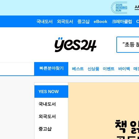
국내도서
외국도서
중고샵
eBook
크레마클럽
C
빠른분야찾기
베스트
신상품
이벤트
바이백
매
YES NOW
국내도서
외국도서
중고샵