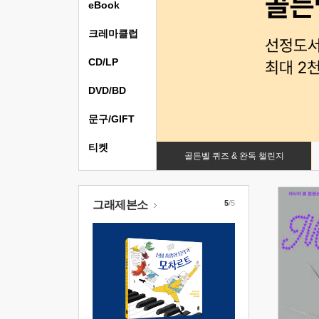
eBook
크레마클럽
CD/LP
DVD/BD
문구/GIFT
티켓
골든벨 퀴즈 & 완독 챌린지
그래제본소
5
/5