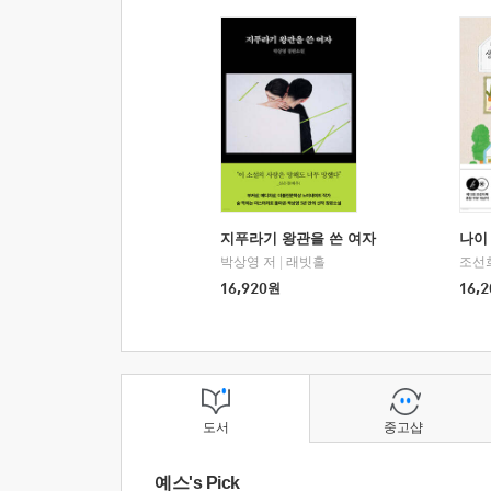
지푸라기 왕관을 쓴 여자
나이 
박상영 저
|
래빗홀
조선
16,920
원
16,2
도서
중고샵
예스's Pick