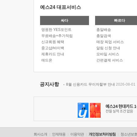
예스24 대표서비스
싸다
빠르다
영원한 YES포인트
총알배송
무료배송+추가적립
총알검색
신규회원 혜택
매장 픽업 서비스
중고샵/바이백
알림 신청 안내
제휴카드 안내
모바일 서비스
애드온
간편결제 서비스
공지사항
8월 신용카드 무이자할부 안내
2026-08-01
회사소개
인재채용
이용약관
개인정보처리방침
청소년보