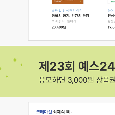
숲과 길 위 생명의 여정
단어
동물의 향기, 인간의 풍경
인생
최태영 저
|
돌베개
황선
23,400
원
19,8
크레마샵
화제의 책