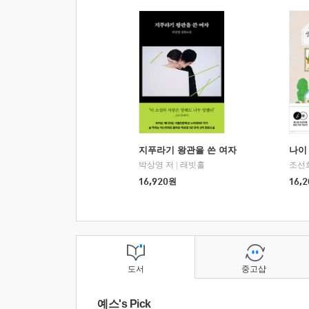
지푸라기 왕관을 쓴 여자
나이 
박상영 저
|
래빗홀
조선
16,920
원
16,2
도서
중고샵
예스's Pick