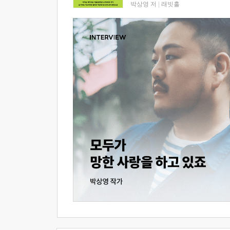
박상영 저
|
래빗홀