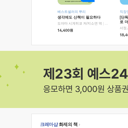
베스트셀러의 뿌리
직장
생각에도 산책이 필요하다
[단
로 
도야마 시게히코 저/지소연 역
|
알에이치코리아(
14,400
원
18,4
크레마샵
화제의 책