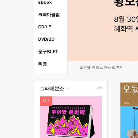
eBook
크레마클럽
CD/LP
DVD/BD
문구/GIFT
티켓
골든벨 퀴즈 & 완독 챌린지
그래제본소
1
/5
D-7