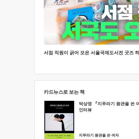
서점 직원이 긁어 모은 서울국제도서전 굿즈 하울
카드뉴스로 보는 책
박상영 『지푸라기 왕관을 쓴 
인터뷰
지푸라기 왕관을 쓴 여자