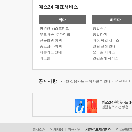
예스24 대표서비스
싸다
빠르다
영원한 YES포인트
총알배송
무료배송+추가적립
총알검색
신규회원 혜택
매장 픽업 서비스
중고샵/바이백
알림 신청 안내
제휴카드 안내
모바일 서비스
애드온
간편결제 서비스
공지사항
8월 신용카드 무이자할부 안내
2026-08-01
회사소개
인재채용
이용약관
개인정보처리방침
청소년보