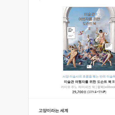
서양 미술사의 흐름을 꿰는 반려 미술
미술관 여행자를 위한 도슨트 북 II
카미유 주노 저/이세진 역
|
윌북(willboo
29,700
원
(10%
+5%
)
고양이라는 세계