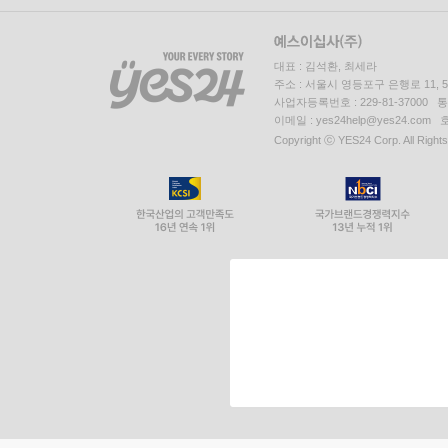
대표 : 김석환, 최세라
주소 : 서울시 영등포구 은행로 11,
사업자등록번호 : 229-81-37000 
이메일 : yes24help@yes24.c
Copyright ⓒ YES24 Corp. All Right