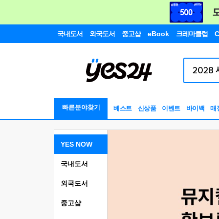
국내도서
외국도서
중고샵
eBook
크레마클럽
C
빠른분야찾기
베스트
신상품
이벤트
바이백
매
YES NOW
국내도서
외국도서
중고샵