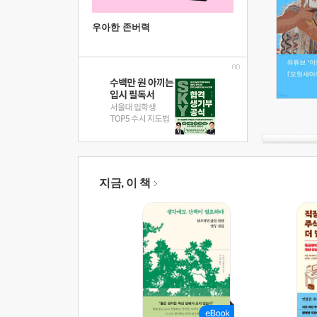
우아한 존버력
지금, 이 책