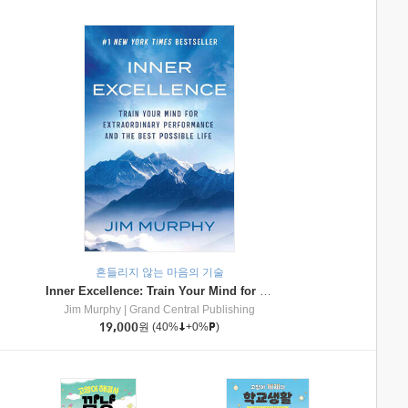
흔들리지 않는 마음의 기술
Inner Excellence: Train Your Mind for Extraordinary Performance and the Best Possible Life
Jim Murphy
|
Grand Central Publishing
19,000
원
(40%
+0%
)