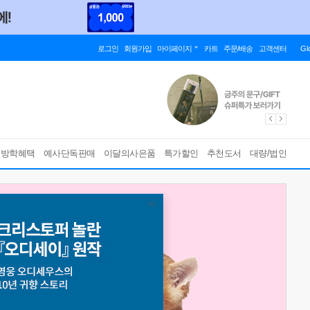
로그인
회원가입
마이페이지
카트
주문/배송
고객센터
Gl
름방학혜택
예사단독판매
이달의사은품
특가할인
추천도서
대량/법인