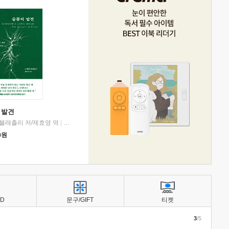
 발견
블래츨리 저/제효영 역
|
디플롯
0
원
BD
문구/GIFT
티켓
3
/5