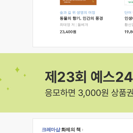
숲과 길 위 생명의 여정
단어
동물의 향기, 인간의 풍경
인생
최태영 저
|
돌베개
황선
23,400
원
19,8
크레마샵
화제의 책