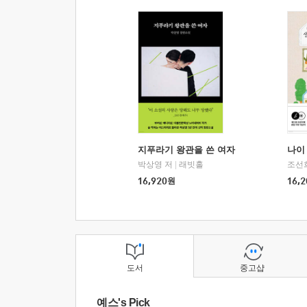
지푸라기 왕관을 쓴 여자
나이 
박상영 저
|
래빗홀
조선
16,920
원
16,2
도서
중고샵
예스's Pick