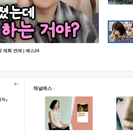
 재회 연애 | 예스24
1
/3
채널예스
여자』