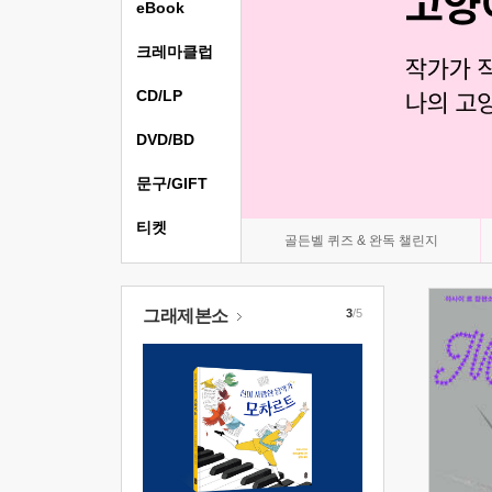
eBook
크레마클럽
CD/LP
DVD/BD
문구/GIFT
티켓
골든벨 퀴즈 & 완독 챌린지
그래제본소
3
/5