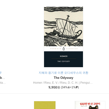
무
지혜와 용기로 이룬 오디세우스의 귀환
Dragon Masters #32 : Heart of the Ruby Dragon (A Branches Book)
The Odyssey
c Inc
Homer / Rieu, E. V. / Rieu, D. C. H.
|
Penguin Group
9,900
원
(34%
+1%
)