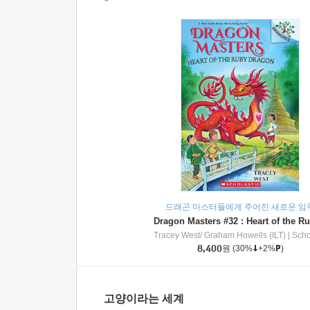
드래곤 마스터들에게 주어진 새로운 임
Tracey West/ Graham Howells (ILT)
|
Scholasti
8,400
원
(30%
+2%
)
고양이라는 세계