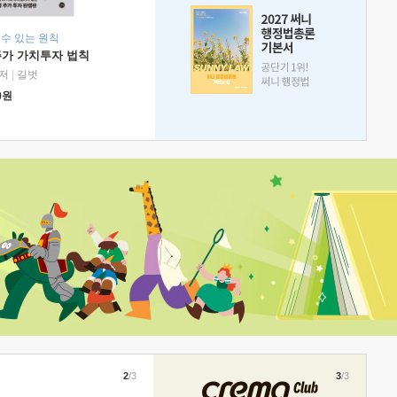
 수 있는 원칙
주가 가치투자 법칙
저
|
길벗
0
원
2
/3
3
/3