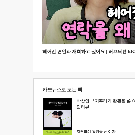
헤어진 연인과 재회하고 싶어요 | 러브픽션 EP.2
카드뉴스로 보는 책
박상영 『지푸라기 왕관을 쓴 
인터뷰
지푸라기 왕관을 쓴 여자