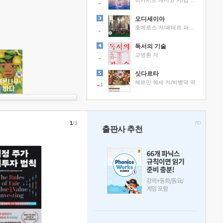
히가시노 게이고 저/김선영 역
오디세이아
호메로스 저/페테르 파울 루벤스 그림/박문재 역
독서의 기술
고명환 저
싯다르타
헤르만 헤세 저/박병덕 역
1
1
/3
출판사 추천