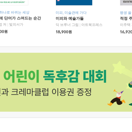
 하나로 바뀌는 세상
미피, 미술관에 가다
평생 쓸
에 단어가 스며드는 순간
미피와 예술가들
적정 
엽 저
|
빛의서가
딕 브루너 그림
|
아트북프레스
이주택 
00
원
18,900
원
16,92