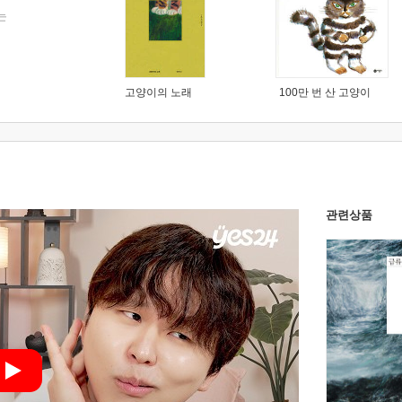
는
고양이의 노래
100만 번 산 고양이
관련상품