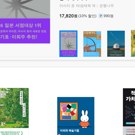
아사이 료 저/송태욱 역
은행나무
17,820
원
(10% 할인)
990원