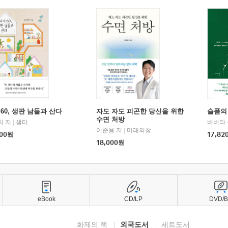
60, 생판 남들과 산다
자도 자도 피곤한 당신을 위한
슬픔의
수면 처방
희 저
|
샘터
바버라 
이준용 저
|
미래의창
00
원
17,82
18,000
원
eBook
CD/LP
DVD/
화제의 책
외국도서
세트도서