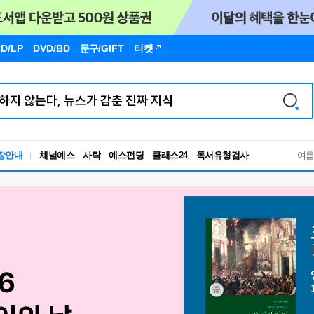
D/LP
DVD/BD
문구
/GIFT
티켓
독서유형검사
장안내
채널예스
사락
예스펀딩
클래스24
여
RBTI Lab
독서유형검사