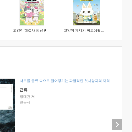
고양이 해결사 깜냥 9
고양이 제제의 학교생활 1 : 초등학생이 이렇게 힘들 줄이야
서로를 급류 속으로 끌어당기는 파멸적인 첫사랑과의 재회
급류
정대건 저
민음사