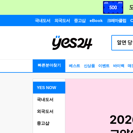
국내도서
외국도서
중고샵
eBook
크레마클럽
C
빠른분야찾기
베스트
신상품
이벤트
바이백
매
YES NOW
국내도서
외국도서
중고샵