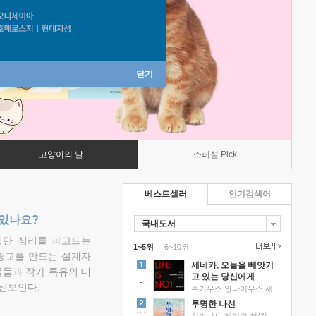
닫기
고양이의 날
스페셜 Pick
베스트셀러
인기검색어
 있나요?
국내도서
집단 심리를 파고드는
1~5위
|
6~10위
 종교를 만드는 설계자
세네카, 오늘을 빼앗기
물들과 작가 특유의 대
고 있는 당신에게
선보인다.
루키우스 안나이우스 세네카 저/하와이 대저택 편역
투명한 나선