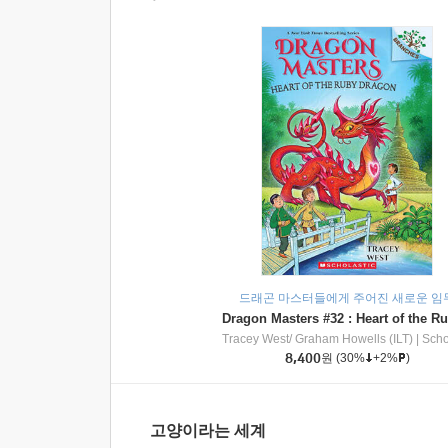
드래곤 마스터들에게 주어진 새로운 임
Tracey West/ Graham Howells (ILT)
|
Scholasti
8,400
원
(30%
+2%
)
고양이라는 세계