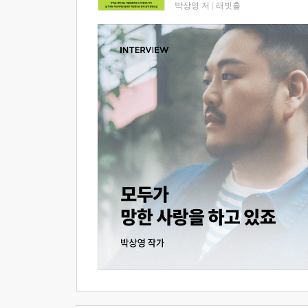
박상영 저
|
래빗홀