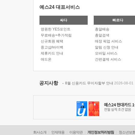
예스24 대표서비스
싸다
빠르다
영원한 YES포인트
총알배송
무료배송+추가적립
총알검색
신규회원 혜택
매장 픽업 서비스
중고샵/바이백
알림 신청 안내
제휴카드 안내
모바일 서비스
애드온
간편결제 서비스
공지사항
8월 신용카드 무이자할부 안내
2026-08-01
회사소개
인재채용
이용약관
개인정보처리방침
청소년보