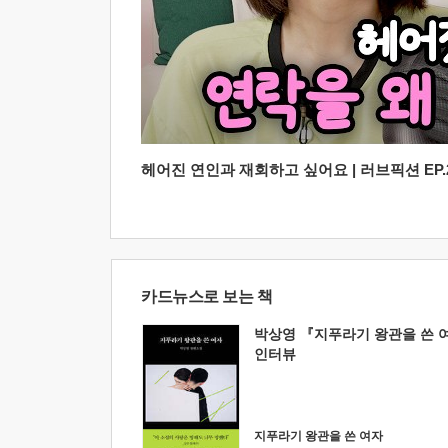
헤어진 연인과 재회하고 싶어요 | 러브픽션 EP.2
카드뉴스로 보는 책
박상영 『지푸라기 왕관을 쓴 
인터뷰
지푸라기 왕관을 쓴 여자