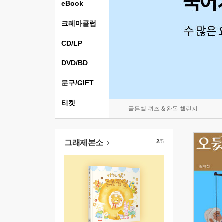
eBook
크레마클럽
CD/LP
DVD/BD
문구/GIFT
티켓
골든벨 퀴즈 & 완독 챌린지
그래제본소
2
/5