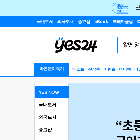
국내도서
외국도서
중고샵
eBook
크레마클럽
C
빠른분야찾기
베스트
신상품
이벤트
바이백
매
YES NOW
국내도서
외국도서
중고샵