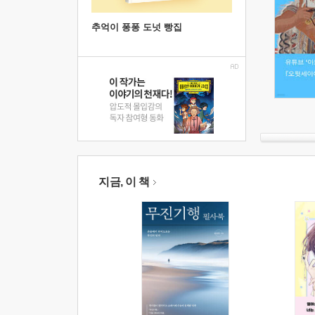
추억이 퐁퐁 도넛 빵집
지금, 이 책