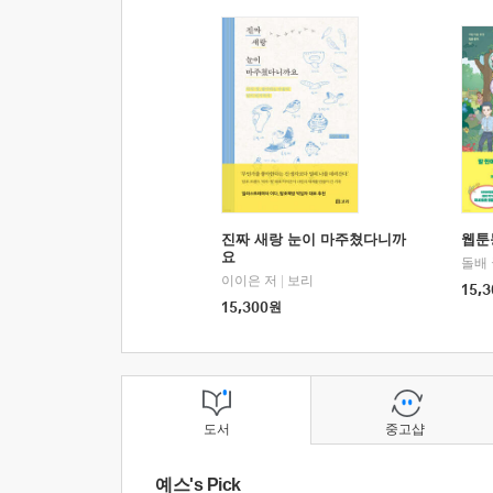
진짜 새랑 눈이 마주쳤다니까
웹툰
요
돌배
이이은 저
|
보리
15,3
15,300
원
도서
중고샵
예스's Pick