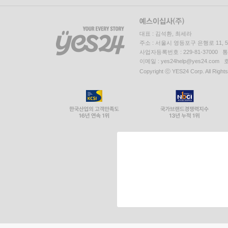
대표 : 김석환, 최세라
주소 : 서울시 영등포구 은행로 11,
사업자등록번호 : 229-81-37000 
이메일 : yes24help@yes24.c
Copyright ⓒ YES24 Corp. All Right