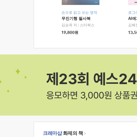
손으로 읽고 쓰는 명작
로그
무진기행 필사북
AI
김승옥 저
|
스타북스
김혜
19,800
원
13,5
크레마샵
화제의 책