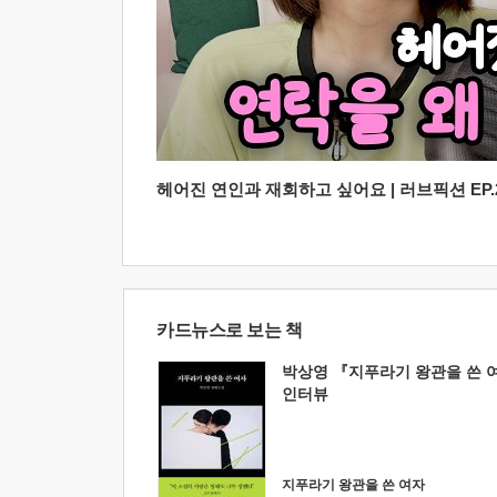
헤어진 연인과 재회하고 싶어요 | 러브픽션 EP.2
카드뉴스로 보는 책
박상영 『지푸라기 왕관을 쓴 
인터뷰
지푸라기 왕관을 쓴 여자