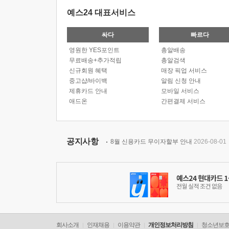
예스24 대표서비스
싸다
빠르다
영원한 YES포인트
총알배송
무료배송+추가적립
총알검색
신규회원 혜택
매장 픽업 서비스
중고샵/바이백
알림 신청 안내
제휴카드 안내
모바일 서비스
애드온
간편결제 서비스
공지사항
8월 신용카드 무이자할부 안내
2026-08-01
회사소개
인재채용
이용약관
개인정보처리방침
청소년보