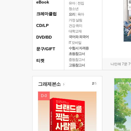
eBook
유아
|
전집
청소년
크레마클럽
요리
|
육아
가정 살림
CD/LP
건강 취미
대학교재
DVD/BD
국어와 외국어
IT 모바일
수험서 자격증
문구/GIFT
초등참고서
중등참고서
티켓
나민애 7문 
고등참고서
그래제본소
2
/5
D-0