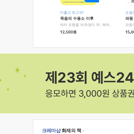
미출간 유고작!
손절
죽음의 수용소 이후
파동
빅터 프랭클 저/유영미 역
|
북하우스
파동
12,500
원
15,0
크레마샵
화제의 책