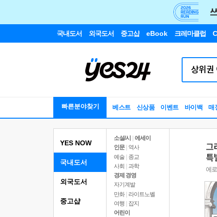
국내도서
외국도서
중고샵
eBook
크레마클럽
C
빠른분야찾기
베스트
신상품
이벤트
바이백
매
소설/시
|
에세이
YES NOW
인문
|
역사
예술
|
종교
국내도서
사회
|
과학
경제 경영
외국도서
자기계발
만화
|
라이트노벨
중고샵
여행
|
잡지
어린이