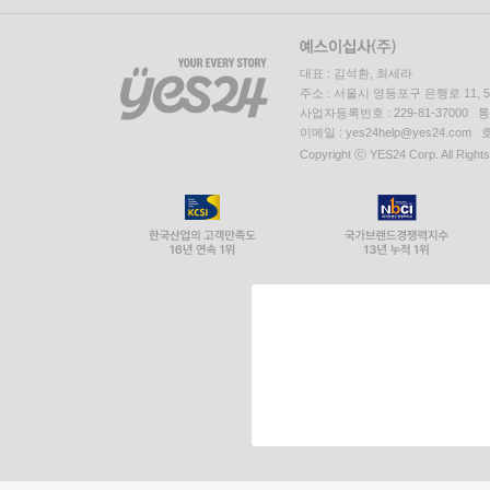
대표 : 김석환, 최세라
주소 : 서울시 영등포구 은행로 11,
사업자등록번호 : 229-81-37000 
이메일 : yes24help@yes24.c
Copyright ⓒ YES24 Corp. All Right