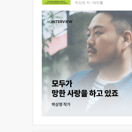
박상영 저
|
래빗홀