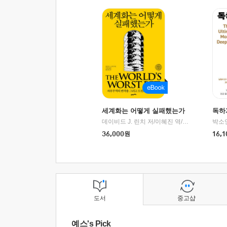
세계화는 어떻게 실패했는가
독하
데이비드 J. 린치 저/이혜진 역/최준영 감수
박소
|
2
36,000
원
16,1
도서
중고샵
예스's Pick