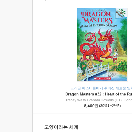
드래곤 마스터들에게 주어진 새로운 임
Tracey West/ Graham Howells (ILT)
|
Scholasti
8,400
원
(30%
+2%
)
고양이라는 세계