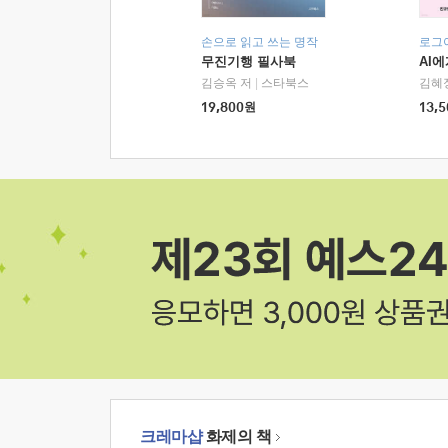
손으로 읽고 쓰는 명작
로그
무진기행 필사북
AI
김승옥 저
|
스타북스
김혜
19,800
원
13,5
크레마샵
화제의 책