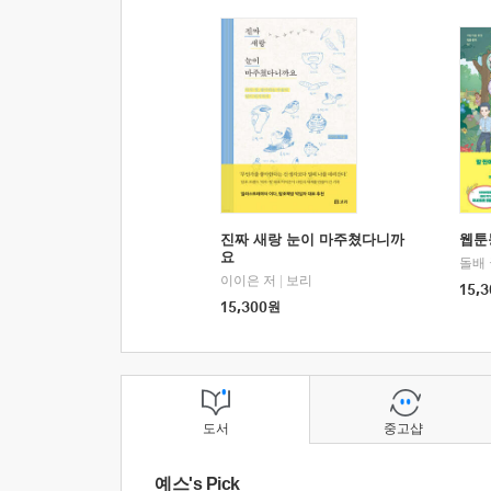
진짜 새랑 눈이 마주쳤다니까
웹툰
요
돌배
이이은 저
|
보리
15,3
15,300
원
도서
중고샵
예스's Pick