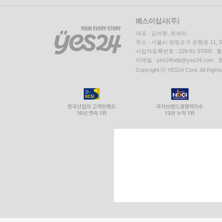
대표 : 김석환, 최세라
주소 : 서울시 영등포구 은행로 11,
사업자등록번호 : 229-81-37000 
이메일 : yes24help@yes24.c
Copyright ⓒ YES24 Corp. All Right