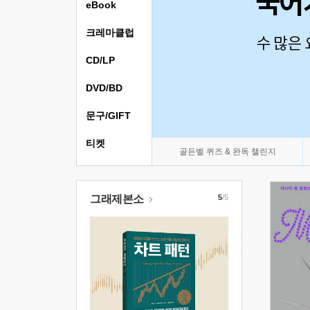
eBook
크레마클럽
CD/LP
DVD/BD
문구/GIFT
티켓
골든벨 퀴즈 & 완독 챌린지
그래제본소
5
/5