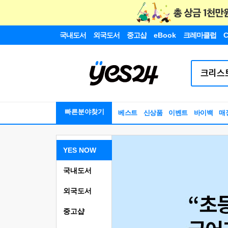
국내도서
외국도서
중고샵
eBook
크레마클럽
C
빠른분야찾기
베스트
신상품
이벤트
바이백
매
YES NOW
국내도서
외국도서
중고샵