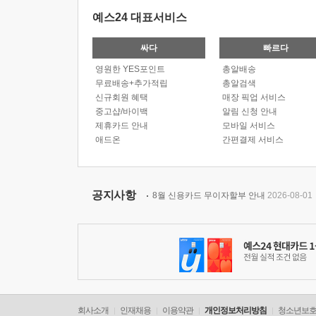
예스24 대표서비스
싸다
빠르다
영원한 YES포인트
총알배송
무료배송+추가적립
총알검색
신규회원 혜택
매장 픽업 서비스
중고샵/바이백
알림 신청 안내
제휴카드 안내
모바일 서비스
애드온
간편결제 서비스
공지사항
8월 신용카드 무이자할부 안내
2026-08-01
회사소개
인재채용
이용약관
개인정보처리방침
청소년보