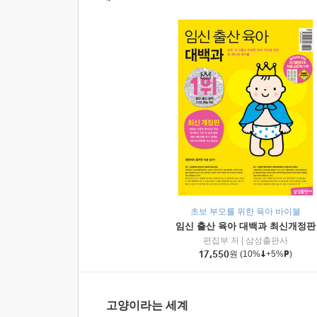
초보 부모를 위한 육아 바이블
임신 출산 육아 대백과 최신개정판
편집부 저
|
삼성출판사
17,550
원
(10%
+5%
)
고양이라는 세계