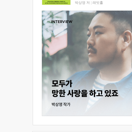
박상영 저
|
래빗홀