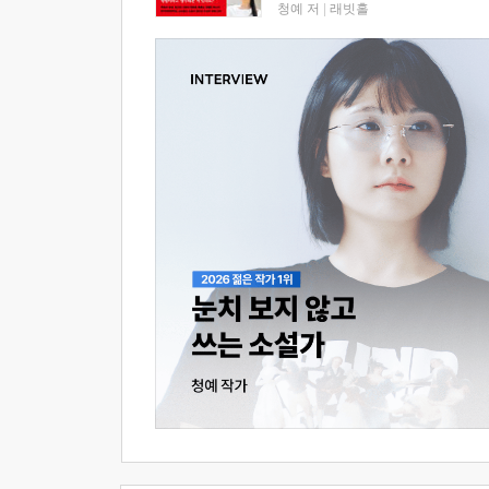
청예 저
|
래빗홀