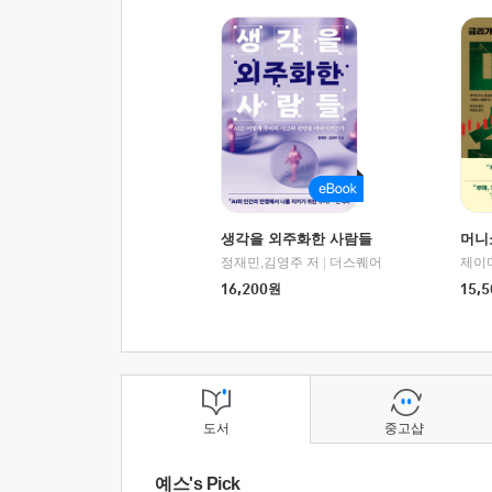
생각을 외주화한 사람들
머니
정재민,김영주 저
|
더스퀘어
16,200
원
15,5
도서
중고샵
예스's Pick