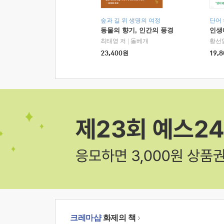
숲과 길 위 생명의 여정
단어
동물의 향기, 인간의 풍경
인생
최태영 저
|
돌베개
황선
23,400
원
19,8
크레마샵
화제의 책