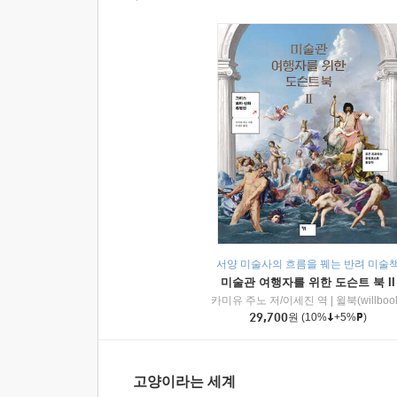
서양 미술사의 흐름을 꿰는 반려 미술
미술관 여행자를 위한 도슨트 북 II
카미유 주노 저/이세진 역
|
윌북(willboo
29,700
원
(10%
+5%
)
고양이라는 세계