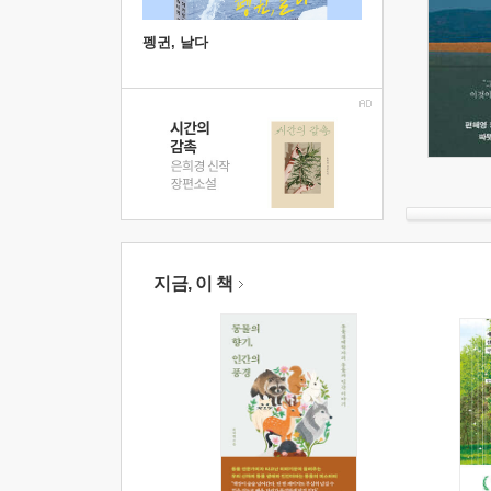
펭귄, 날다
지금, 이 책