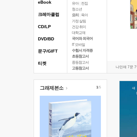
eBook
유아
|
전집
청소년
크레마클럽
요리
|
육아
가정 살림
CD/LP
건강 취미
대학교재
DVD/BD
국어와 외국어
IT 모바일
수험서 자격증
문구/GIFT
초등참고서
중등참고서
티켓
나민애 7문 
고등참고서
그래제본소
1
/5