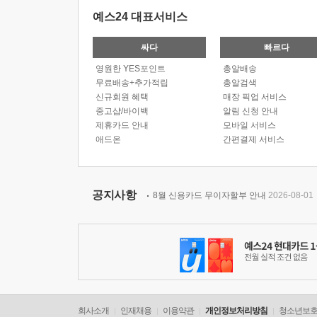
예스24 대표서비스
싸다
빠르다
영원한 YES포인트
총알배송
무료배송+추가적립
총알검색
신규회원 혜택
매장 픽업 서비스
중고샵/바이백
알림 신청 안내
제휴카드 안내
모바일 서비스
애드온
간편결제 서비스
공지사항
8월 신용카드 무이자할부 안내
2026-08-01
회사소개
인재채용
이용약관
개인정보처리방침
청소년보