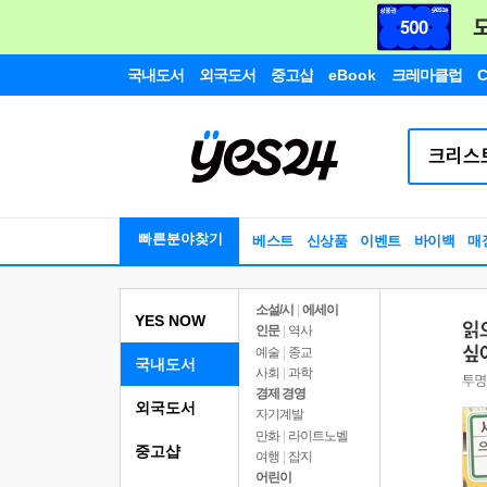
국내도서
외국도서
중고샵
eBook
크레마클럽
C
빠른분야찾기
베스트
신상품
이벤트
바이백
매
소설/시
|
에세이
YES NOW
인문
|
역사
예술
|
종교
국내도서
사회
|
과학
경제 경영
외국도서
자기계발
만화
|
라이트노벨
중고샵
여행
|
잡지
어린이