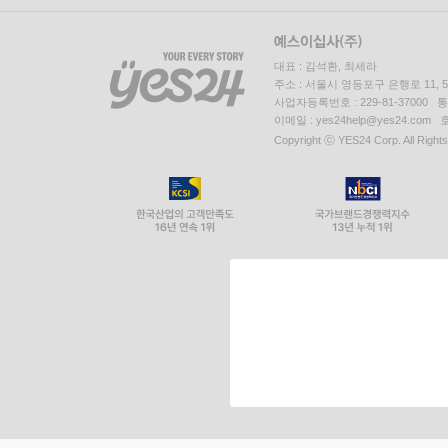
대표 : 김석환, 최세라
주소 : 서울시 영등포구 은행로 11,
사업자등록번호 : 229-81-37000 
이메일 : yes24help@yes24.c
Copyright ⓒ YES24 Corp. All Right