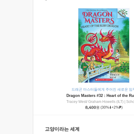
드래곤 마스터들에게 주어진 새로운 임
Tracey West/ Graham Howells (ILT)
|
Scholasti
8,400
원
(30%
+2%
)
고양이라는 세계