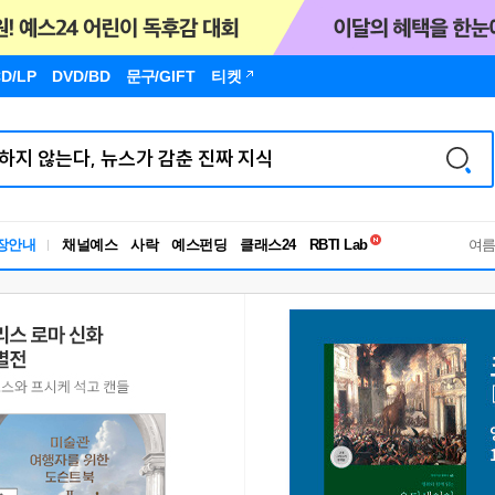
D/LP
DVD/BD
문구
/GIFT
티켓
독서유형검사
장안내
채널예스
사락
예스펀딩
클래스24
RBTI Lab
여
독서유형검사