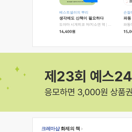
베스트셀러의 뿌리
손절
생각에도 산책이 필요하다
파동
도야마 시게히코 저/지소연 역
|
알에이치코리아(
파동
14,400
원
15,0
크레마샵
화제의 책