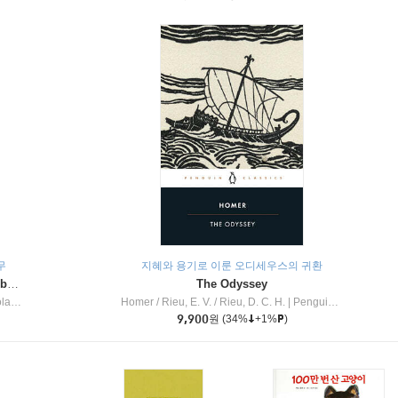
무
지혜와 용기로 이룬 오디세우스의 귀환
Dragon Masters #32 : Heart of the Ruby Dragon (A Branches Book)
The Odyssey
c Inc
Homer / Rieu, E. V. / Rieu, D. C. H.
|
Penguin Group
9,900
원
(34%
+1%
)