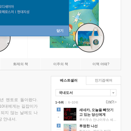
닫기
화제의 책
이주의 책
이책 어때?
베스트셀러
인기검색어
국내도서
소년 멘토로 돌아왔다.
1~5위
|
6~10위
 10대에게는 길잡이가
세네카, 오늘을 빼앗기
 되지 않는 날에도 나
고 있는 당신에게
 안내서.
루키우스 안나이우스 세네카 저/하와이 대저택 편역
투명한 나선