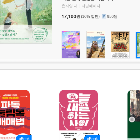
윤지영 저
터닝페이지
17,100
원
(10% 할인)
950원