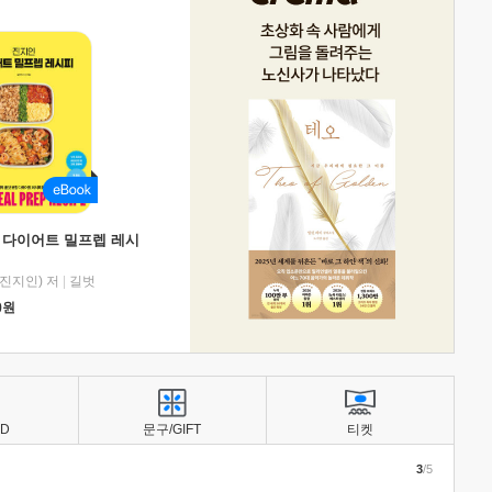
 다이어트 밀프렙 레시
진지인) 저
|
길벗
0
원
BD
문구/GIFT
티켓
3
/5