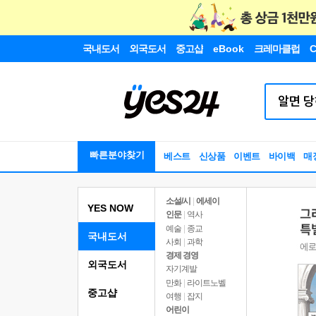
국내도서
외국도서
중고샵
eBook
크레마클럽
C
빠른분야찾기
베스트
신상품
이벤트
바이백
매
소설/시
|
에세이
YES NOW
인문
|
역사
예술
|
종교
국내도서
사회
|
과학
경제 경영
외국도서
자기계발
만화
|
라이트노벨
중고샵
여행
|
잡지
어린이