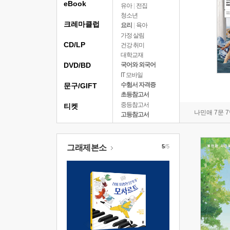
eBook
유아
|
전집
청소년
크레마클럽
요리
|
육아
가정 살림
CD/LP
건강 취미
대학교재
DVD/BD
국어와 외국어
IT 모바일
수험서 자격증
문구/GIFT
초등참고서
중등참고서
티켓
나민애 7문 
고등참고서
그래제본소
5
/5