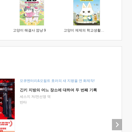
고양이 해결사 깜냥 9
고양이 제제의 학교생활 1 : 초등학생이 이렇게 힘들 줄이야
모큐멘터리&오컬트 호러의 새 지평을 연 화제작!
긴키 지방의 어느 장소에 대하여 두 번째 기록
세스지 저/전선영 역
반타