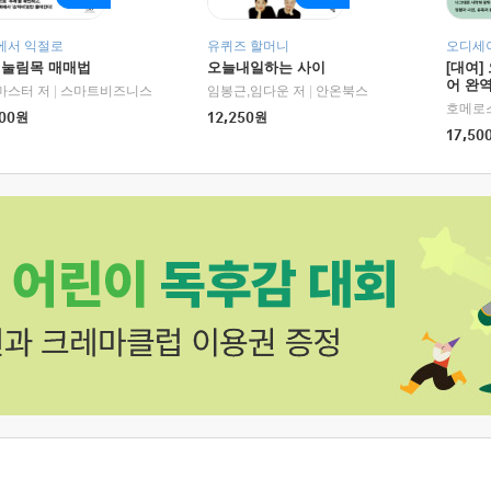
에서 익절로
유퀴즈 할머니
오디세이
 눌림목 매매법
오늘내일하는 사이
[대여]
어 완역
RHK)
마스터 저
|
스마트비즈니스
임봉근,임다운 저
|
안온북스
00
원
12,250
원
17,50