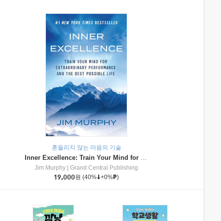
흔들리지 않는 마음의 기술
Inner Excellence: Train Your Mind for Extraordinary Performance and the Best Possible Life
Jim Murphy
|
Grand Central Publishing
19,000
원
(40%
+0%
)