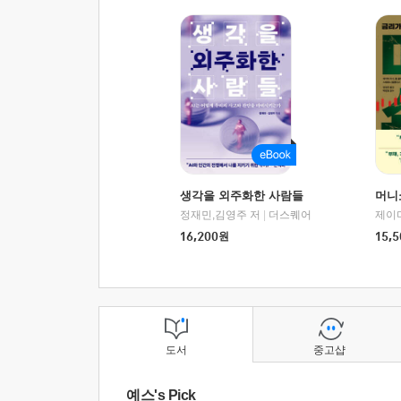
생각을 외주화한 사람들
머니
정재민,김영주 저
|
더스퀘어
16,200
원
15,5
도서
중고샵
예스's Pick