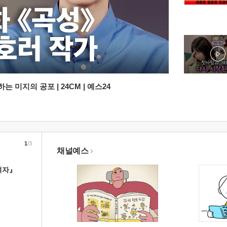
 미지의 공포 | 24CM | 예스24
1
/3
채널예스
여자』