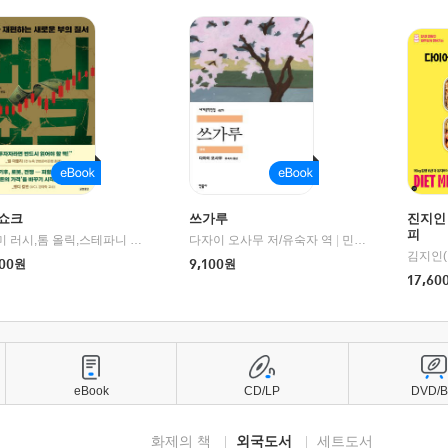
쇼크
쓰가루
진지인
피
제이미 러시,톰 올릭,스테파니 플랜더스 편저/임경은 역/박정호 감수
다자이 오사무 저/유숙자 역
|
교보문고
|
민음사
김지인(
00
원
9,100
원
17,60
eBook
CD/LP
DVD/
화제의 책
외국도서
세트도서