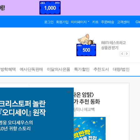
로그인
회원가입
마이페이지
카트
주문/배송
고객센터
Gl
름방학혜택
예사단독판매
이달의사은품
특가할인
추천도서
대량/법인