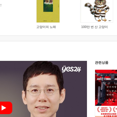
는
고양이의 노래
100만 번 산 고양이
관련상품