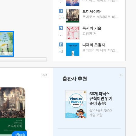
히가시노 게이고 저/김선영 역
오디세이아
호메로스 저/페테르 파울 루벤스 그림/박문재 역
10
독서의 기술
고명환 저
니체의 초월자
프리드리히 니체 저/김철 편역
2
3
/3
출판사 추천