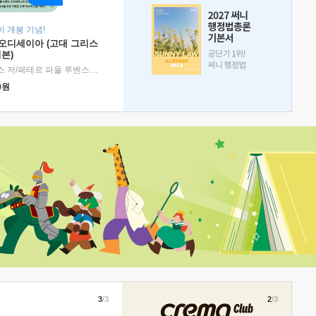
 개봉 기념!
 오디세이아 (고대 그리스
본)
호메로스 저/페테르 파울 루벤스 그림/박문재 역
|
현대지성
0
원
3
/3
2
/3