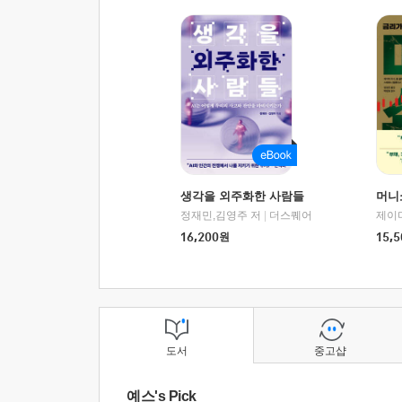
생각을 외주화한 사람들
머니
정재민,김영주 저
|
더스퀘어
16,200
원
15,5
도서
중고샵
예스's Pick