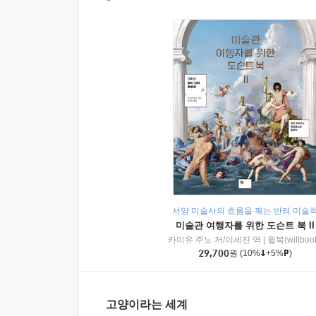
서양 미술사의 흐름을 꿰는 반려 미술
미술관 여행자를 위한 도슨트 북 II
카미유 주노 저/이세진 역
|
윌북(willboo
29,700
원
(10%
+5%
)
고양이라는 세계