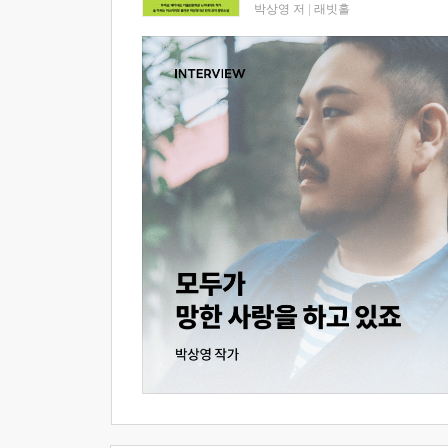
박상영 저
|
래빗홀