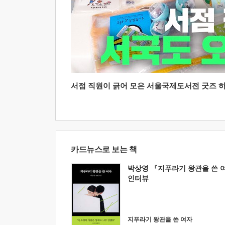
서점 직원이 긁어 모은 서울국제도서전 굿즈 하울
카드뉴스로 보는 책
박상영 『지푸라기 왕관을 쓴 
인터뷰
지푸라기 왕관을 쓴 여자