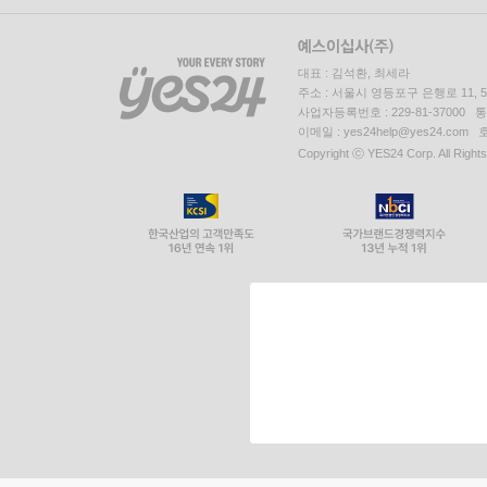
대표 : 김석환, 최세라
주소 : 서울시 영등포구 은행로 11,
사업자등록번호 : 229-81-37000 
이메일 : yes24help@yes24.c
Copyright ⓒ YES24 Corp. All Right