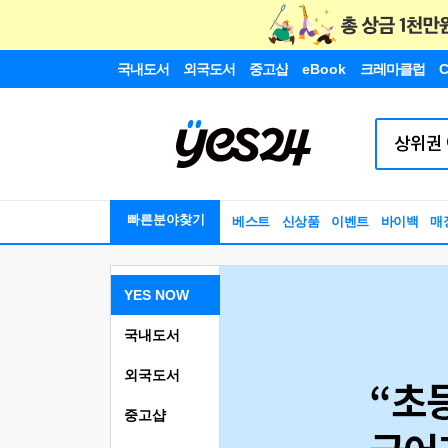
국내도서
외국도서
중고샵
eBook
크레마클럽
C
빠른분야찾기
베스트
신상품
이벤트
바이백
매
YES NOW
국내도서
외국도서
중고샵