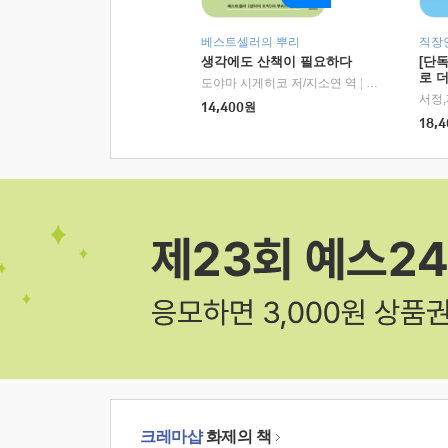
베스트셀러의 뿌리
직장
생각에도 산책이 필요하다
[단
로 
도야마 시게히코 저/지소연 역
|
알에이치코리아(
14,400
원
18,4
크레마샵
화제의 책