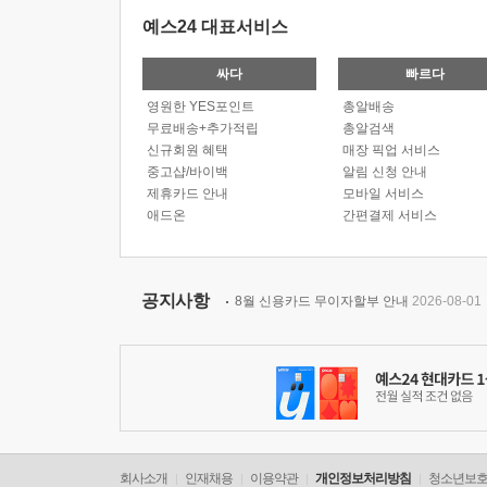
예스24 대표서비스
싸다
빠르다
영원한 YES포인트
총알배송
무료배송+추가적립
총알검색
신규회원 혜택
매장 픽업 서비스
중고샵/바이백
알림 신청 안내
제휴카드 안내
모바일 서비스
애드온
간편결제 서비스
공지사항
8월 신용카드 무이자할부 안내
2026-08-01
회사소개
인재채용
이용약관
개인정보처리방침
청소년보