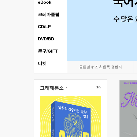
eBook
크레마클럽
CD/LP
DVD/BD
문구/GIFT
티켓
골든벨 퀴즈 & 완독 챌린지
그래제본소
1
/5