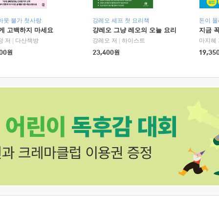
아웃 불가 첫사랑
강레오 셰프 첫 요리책
돈이 몰
에게 고백하지 마세요
걍레오 그냥 레오의 오늘 요리
지금 꼭
정 저
|
다산책방
강레오 저
|
하이스트
마지혜 
00
원
23,400
원
19,35