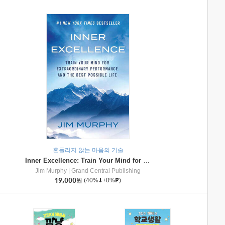
흔들리지 않는 마음의 기술
Inner Excellence: Train Your Mind for Extraordinary Performance and the Best Possible Life
Jim Murphy
|
Grand Central Publishing
19,000
원
(40%
+0%
)