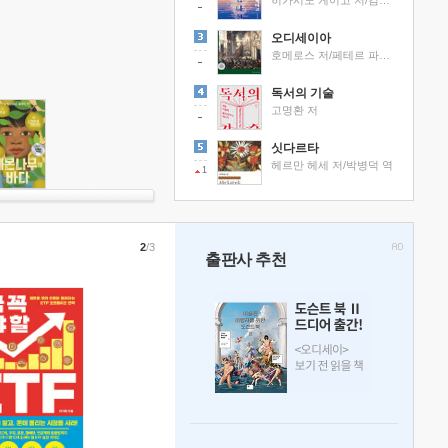
히가시노 게이고 저/김선영 역
오디세이아
호메로스 저/페테르 파울 루벤스 그림/박문재 역
독서의 기술
고명환 저
싯다르타
헤르만 헤세 저/박병덕 역
1
2
/3
출판사 추천