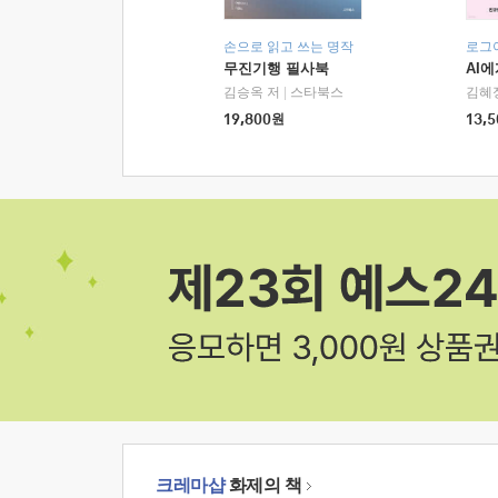
손으로 읽고 쓰는 명작
로그
무진기행 필사북
AI
김승옥 저
|
스타북스
김혜
19,800
원
13,5
크레마샵
화제의 책