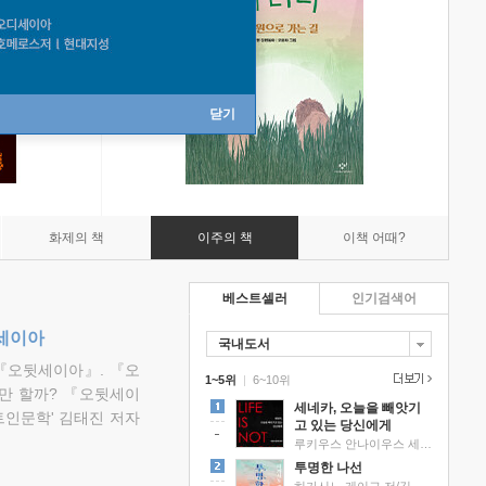
닫기
화제의 책
이주의 책
이책 어때?
베스트셀러
인기검색어
뒷세이아
국내도서
『오뒷세이아』. 『오
1~5위
|
6~10위
만 할까? 『오뒷세이
세네카, 오늘을 빼앗기
트인문학' 김태진 저자
고 있는 당신에게
루키우스 안나이우스 세네카 저/하와이 대저택 편역
투명한 나선