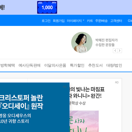
로그인
회원가입
마이페이지
카트
주문/배송
고객센터
Gl
름방학혜택
예사단독판매
이달의사은품
특가할인
추천도서
대량/법인