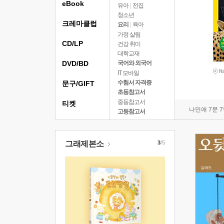
eBook
유아
|
전집
청소년
크레마클럽
요리
|
육아
가정 살림
CD/LP
건강 취미
대학교재
DVD/BD
국어와 외국어
IT 모바일
수험서 자격증
문구/GIFT
초등참고서
중등참고서
티켓
나민애 7문 
고등참고서
그래제본소
3
/5