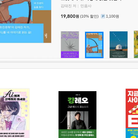
김태진 저
민음사
19,800
원
(10% 할인)
1,100원