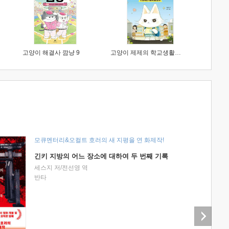
고양이 해결사 깜냥 9
고양이 제제의 학교생활 1 : 초등학생이 이렇게 힘들 줄이야
모큐멘터리&오컬트 호러의 새 지평을 연 화제작!
긴키 지방의 어느 장소에 대하여 두 번째 기록
세스지 저/전선영 역
반타