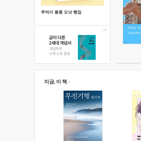
추억이 퐁퐁 도넛 빵집
지금, 이 책