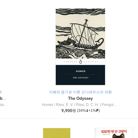
무
지혜와 용기로 이룬 오디세우스의 귀환
Dragon Masters #32 : Heart of the Ruby Dragon (A Branches Book)
The Odyssey
c Inc
Homer / Rieu, E. V. / Rieu, D. C. H.
|
Penguin Group
9,900
원
(34%
+1%
)