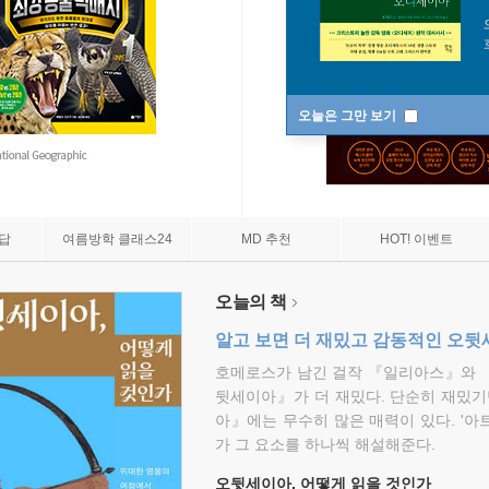
오늘은 그만 보기
7답
여름방학 클래스24
MD 추천
HOT! 이벤트
오늘의 책
알고 보면 더 재밌고 감동적인 오
호메로스가 남긴 걸작 『일리아스』와 
뒷세이아』가 더 재밌다. 단순히 재밌기
아』에는 무수히 많은 매력이 있다. '아
가 그 요소를 하나씩 해설해준다.
오뒷세이아, 어떻게 읽을 것인가