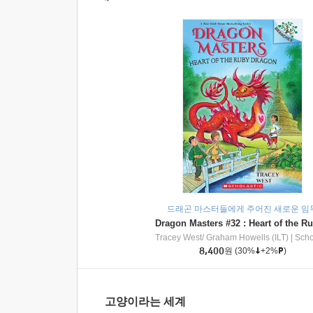
드래곤 마스터들에게 주어진 새로운 임
Tracey West/ Graham Howells (ILT)
|
Scholasti
8,400
원
(30%
+2%
)
고양이라는 세계