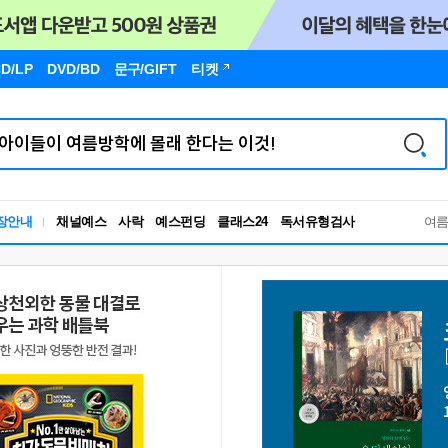
D/LP
DVD/BD
문구
/GIFT
티켓
독서유형검사
장안내
채널예스
사락
예스펀딩
클래스24
여
RBTI Lab
독서유형검사