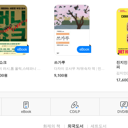
쇼크
쓰가루
진지인
피
제이미 러시,톰 올릭,스테파니 플랜더스 편저/임경은 역/박정호 감수
다자이 오사무 저/유숙자 역
|
교보문고
|
민음사
김지인(
00
원
9,100
원
17,60
eBook
CD/LP
DVD/
화제의 책
외국도서
세트도서