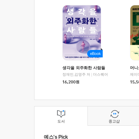
생각을 외주화한 사람들
머니
정재민,김영주 저
|
더스퀘어
16,200
원
15,5
도서
중고샵
예스's Pick