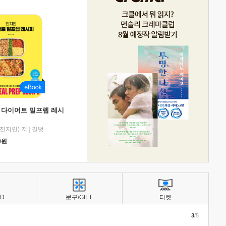
 다이어트 밀프렙 레시
진지인) 저
|
길벗
0
원
BD
문구/GIFT
티켓
3
/5