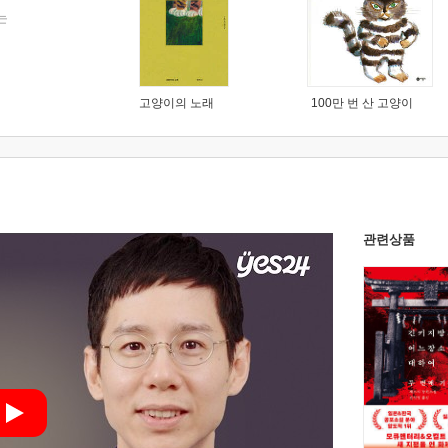
는
고양이의 노래
100만 번 산 고양이
관련상품