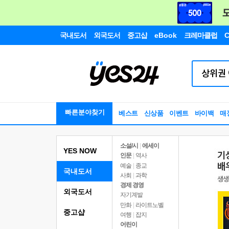
국내도서
외국도서
중고샵
eBook
크레마클럽
C
빠른분야찾기
베스트
신상품
이벤트
바이백
매
소설/시
|
에세이
YES NOW
인문
|
역사
예술
|
종교
국내도서
사회
|
과학
경제 경영
외국도서
자기계발
만화
|
라이트노벨
중고샵
여행
|
잡지
어린이