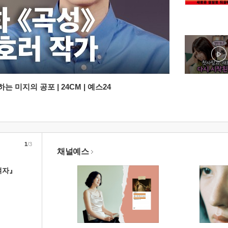
 미지의 공포 | 24CM | 예스24
1
/3
채널예스
여자』