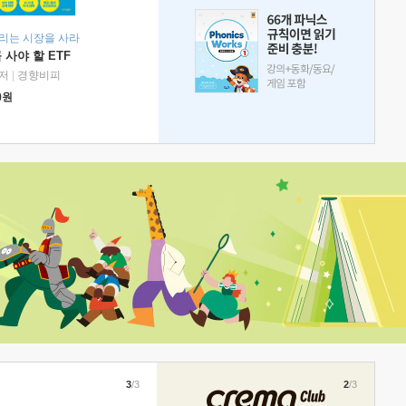
리는 시장을 사라
 사야 할 ETF
저
|
경향비피
0
원
3
/3
2
/3