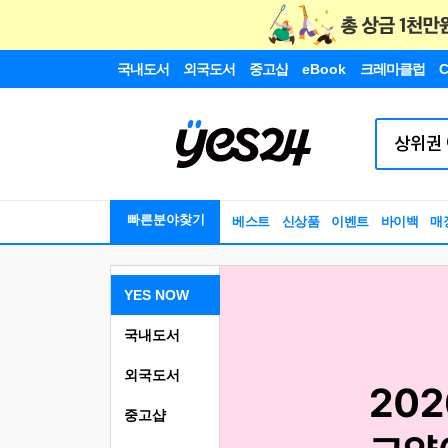
국내도서
외국도서
중고샵
eBook
크레마클럽
C
빠른분야찾기
베스트
신상품
이벤트
바이백
매
YES NOW
국내도서
외국도서
중고샵