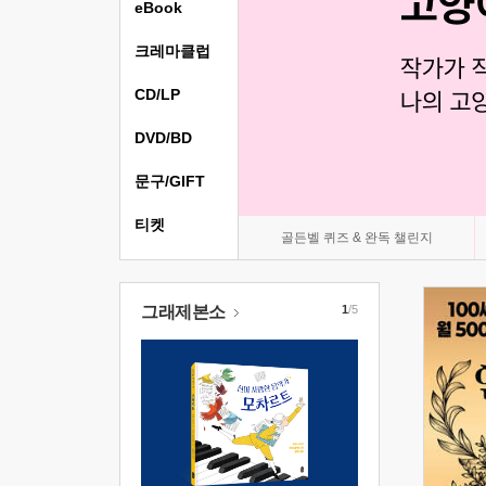
eBook
크레마클럽
CD/LP
DVD/BD
문구/GIFT
티켓
골든벨 퀴즈 & 완독 챌린지
그래제본소
1
/5