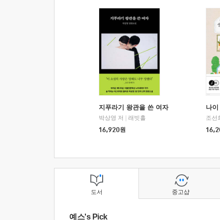
지푸라기 왕관을 쓴 여자
나이 
박상영 저
|
래빗홀
조선
16,920
원
16,2
도서
중고샵
예스's Pick