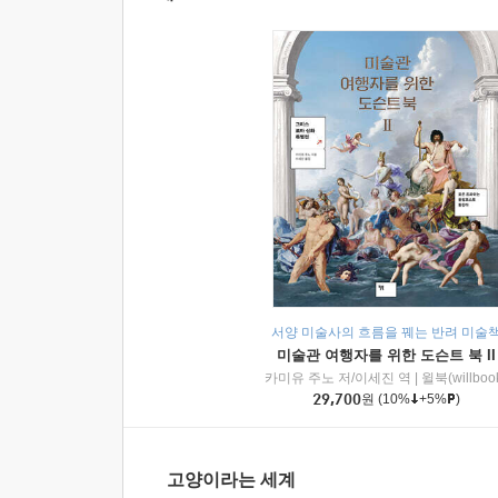
서양 미술사의 흐름을 꿰는 반려 미술
미술관 여행자를 위한 도슨트 북 II
카미유 주노 저/이세진 역
|
윌북(willboo
29,700
원
(10%
+5%
)
고양이라는 세계