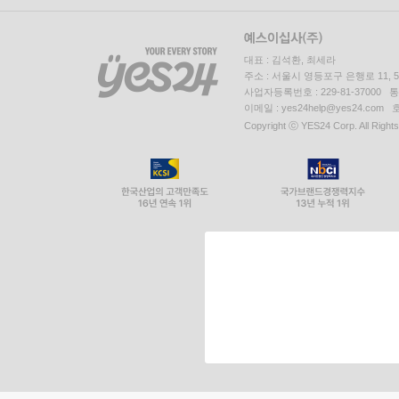
대표 : 김석환, 최세라
주소 : 서울시 영등포구 은행로 11,
사업자등록번호 : 229-81-37000 
이메일 : yes24help@yes24.c
Copyright ⓒ YES24 Corp. All Right