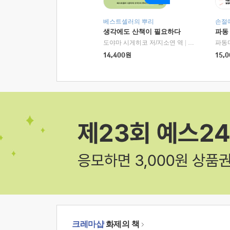
베스트셀러의 뿌리
손절
생각에도 산책이 필요하다
파동
도야마 시게히코 저/지소연 역
|
알에이치코리아(
파동
14,400
원
15,0
크레마샵
화제의 책