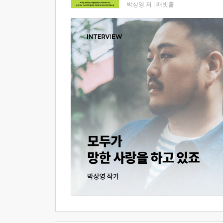
박상영 저
|
래빗홀