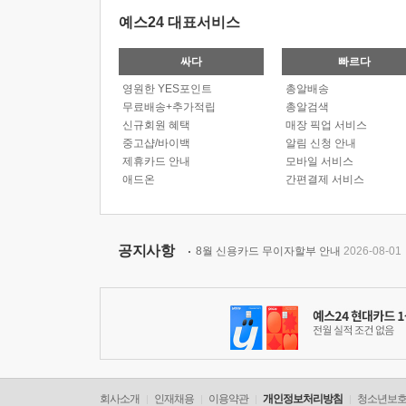
예스24 대표서비스
싸다
빠르다
영원한 YES포인트
총알배송
무료배송+추가적립
총알검색
신규회원 혜택
매장 픽업 서비스
중고샵/바이백
알림 신청 안내
제휴카드 안내
모바일 서비스
애드온
간편결제 서비스
공지사항
8월 신용카드 무이자할부 안내
2026-08-01
회사소개
인재채용
이용약관
개인정보처리방침
청소년보