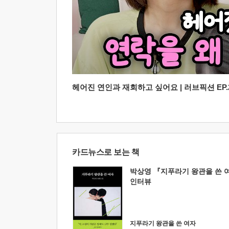
헤어진 연인과 재회하고 싶어요 | 러브픽션 EP.2
카드뉴스로 보는 책
박상영 『지푸라기 왕관을 쓴 
인터뷰
지푸라기 왕관을 쓴 여자