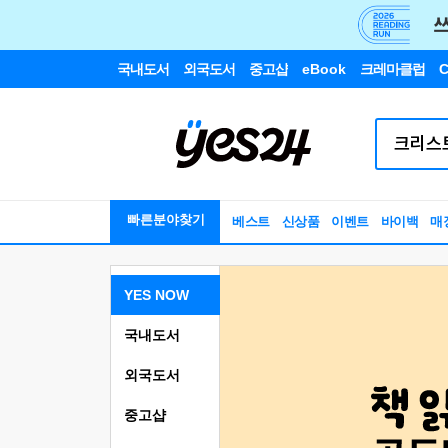
국내도서
외국도서
중고샵
eBook
크레마클럽
C
빠른분야찾기
베스트
신상품
이벤트
바이백
매
YES NOW
국내도서
외국도서
중고샵