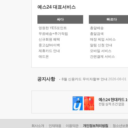
예스24 대표서비스
싸다
빠르다
영원한 YES포인트
총알배송
무료배송+추가적립
총알검색
신규회원 혜택
매장 픽업 서비스
중고샵/바이백
알림 신청 안내
제휴카드 안내
모바일 서비스
애드온
간편결제 서비스
공지사항
8월 신용카드 무이자할부 안내
2026-08-01
회사소개
인재채용
이용약관
개인정보처리방침
청소년보