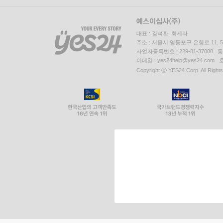
대표 : 김석환, 최세라
주소 : 서울시 영등포구 은행로 11,
사업자등록번호 : 229-81-37000 
이메일 : yes24help@yes24.c
Copyright ⓒ YES24 Corp. All Right