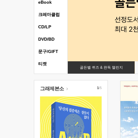
eBook
크레마클럽
CD/LP
DVD/BD
문구/GIFT
티켓
골든벨 퀴즈 & 완독 챌린지
그래제본소
1
/5