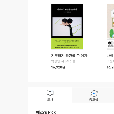
지푸라기 왕관을 쓴 여자
나이 
박상영 저
|
래빗홀
조선
16,920
원
16,2
도서
중고샵
예스's Pick