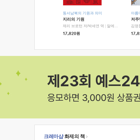
동서남북의 기원과 의미
아름
지리의 기원
저주
제리 브로턴 저/박세연 역
|
알에이치코리아(RHK)
김명
17,820
원
17,8
크레마샵
화제의 책