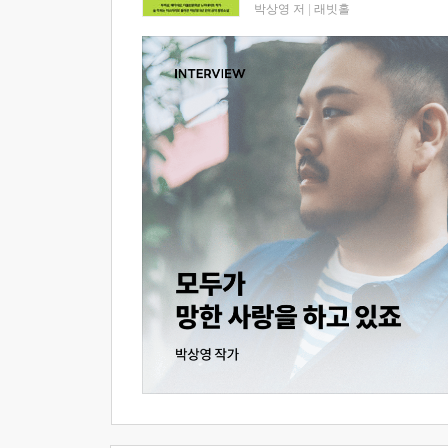
박상영 저
|
래빗홀