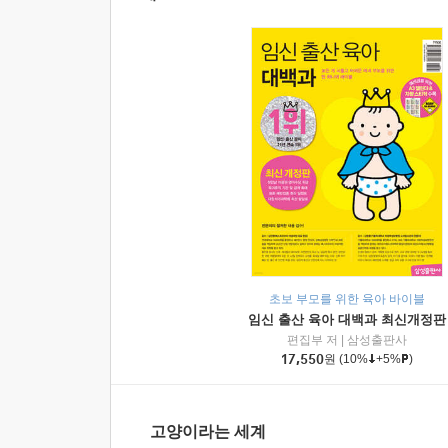
초보 부모를 위한 육아 바이블
임신 출산 육아 대백과 최신개정판
편집부 저
|
삼성출판사
17,550
원
(10%
+5%
)
고양이라는 세계