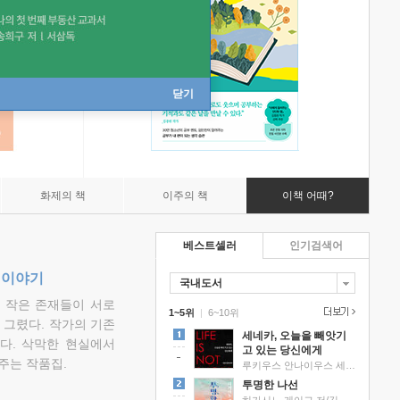
닫기
화제의 책
이주의 책
이책 어때?
베스트셀러
인기검색어
 이야기
국내도서
고 작은 존재들이 서로
1~5위
|
6~10위
그렸다. 작가의 기존
세네카, 오늘을 빼앗기
다. 삭막한 현실에서
고 있는 당신에게
주는 작품집.
루키우스 안나이우스 세네카 저/하와이 대저택 편역
투명한 나선