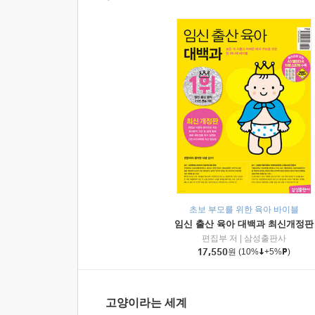
초보 부모를 위한 육아 바이블
임신 출산 육아 대백과 최신개정판
편집부 저
|
삼성출판사
17,550
원
(10%
+5%
)
고양이라는 세계