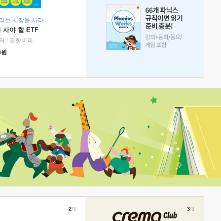
리는 시장을 사라
 사야 할 ETF
저
|
경향비피
0
원
2
/3
3
/3