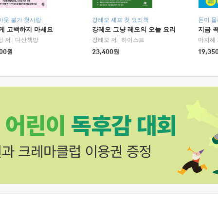
아웃 불가 첫사랑
강레오 셰프 첫 요리책
돈이 몰
에게 고백하지 마세요
걍레오 그냥 레오의 오늘 요리
지금 꼭
정 저
|
다산책방
강레오 저
|
하이스트
마지혜 
00
원
23,400
원
19,35