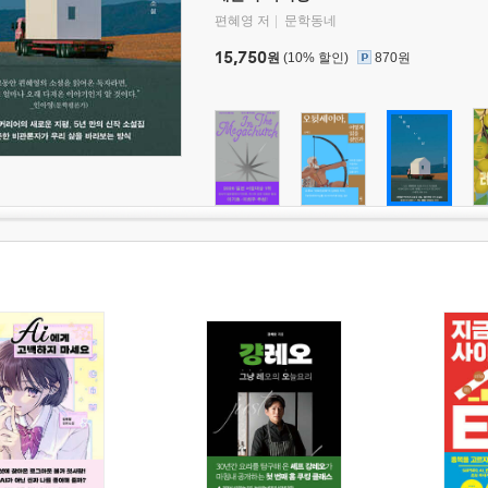
편혜영 저
문학동네
15,750
원
(10% 할인)
870원