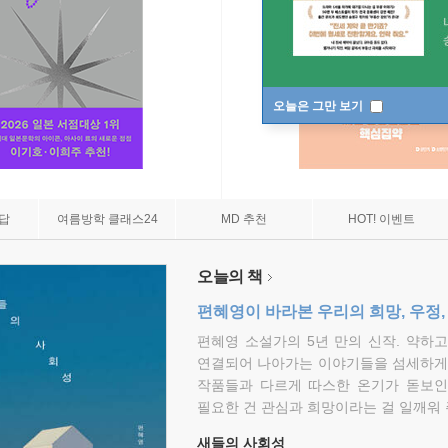
오늘은 그만 보기
7답
여름방학 클래스24
MD 추천
HOT! 이벤트
오늘의 책
편혜영이 바라본 우리의 희망, 우정,
편혜영 소설가의 5년 만의 신작. 약하
연결되어 나아가는 이야기들을 섬세하게 
작품들과 다르게 따스한 온기가 돋보인
필요한 건 관심과 희망이라는 걸 일깨워 
새들의 사회성