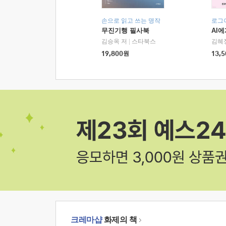
손으로 읽고 쓰는 명작
로그
무진기행 필사북
AI
김승옥 저
|
스타북스
김혜
19,800
원
13,5
크레마샵
화제의 책