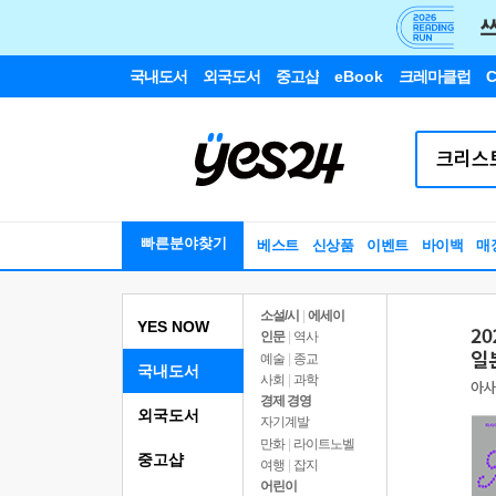
국내도서
외국도서
중고샵
eBook
크레마클럽
C
빠른분야찾기
베스트
신상품
이벤트
바이백
매
소설/시
|
에세이
YES NOW
인문
|
역사
예술
|
종교
국내도서
사회
|
과학
경제 경영
외국도서
자기계발
만화
|
라이트노벨
중고샵
여행
|
잡지
어린이