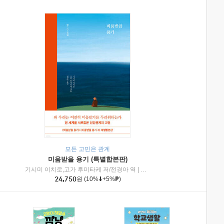
모든 고민은 관계
미움받을 용기 (특별합본판)
기시미 이치로,고가 후미타케 저/전경아 역
|
제이브리즈북스
|
인플루엔셜
24,750
원
(10%
+5%
)