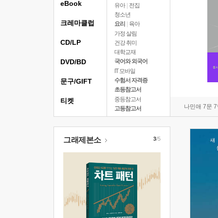
eBook
유아
|
전집
청소년
크레마클럽
요리
|
육아
가정 살림
CD/LP
건강 취미
대학교재
DVD/BD
국어와 외국어
IT 모바일
수험서 자격증
문구/GIFT
초등참고서
중등참고서
티켓
나민애 7문 
고등참고서
그래제본소
3
/5