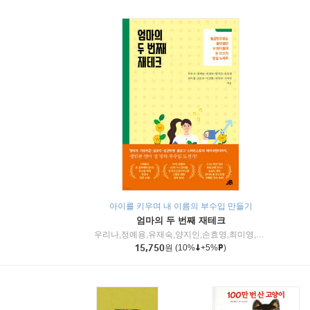
아이를 키우며 내 이름의 부수입 만들기
엄마의 두 번째 재테크
우리나,정예용,유재숙,양지인,손효영,최미영,조민주,이진현,차미숙,서미숙 저
15,750
원
(10%
+5%
)