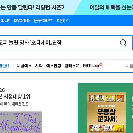
D/LP
DVD/BD
문구
/GIFT
티켓
독서유형검사
RBTI Lab
장안내
채널예스
사락
예스펀딩
클래스24
여
독서유형검사