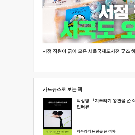
서점 직원이 긁어 모은 서울국제도서전 굿즈 하울
카드뉴스로 보는 책
박상영 『지푸라기 왕관을 쓴 
인터뷰
지푸라기 왕관을 쓴 여자