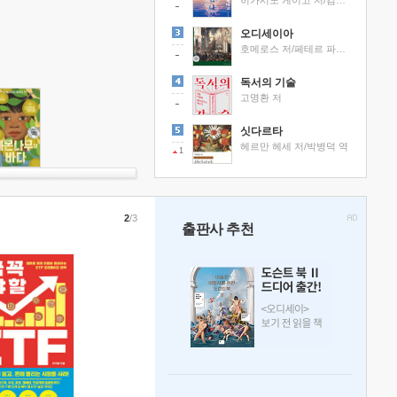
히가시노 게이고 저/김선영 역
오디세이아
호메로스 저/페테르 파울 루벤스 그림/박문재 역
독서의 기술
고명환 저
싯다르타
헤르만 헤세 저/박병덕 역
1
2
/3
출판사 추천