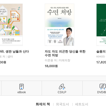
60, 생판 남들과 산다
자도 자도 피곤한 당신을 위한
슬픔의
수면 처방
희 저
|
샘터
바버라 
이준용 저
|
미래의창
00
원
17,82
18,000
원
eBook
CD/LP
DVD/
화제의 책
외국도서
세트도서