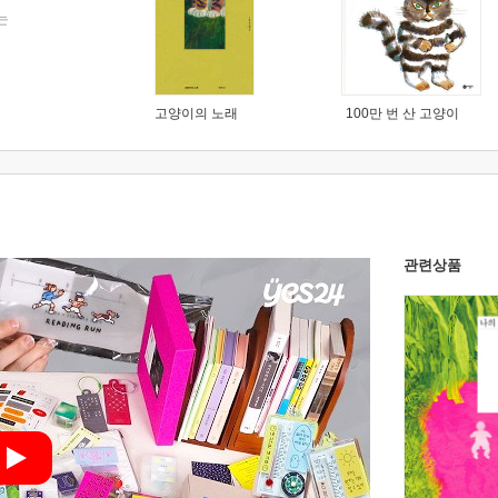
는
고양이의 노래
100만 번 산 고양이
관련상품