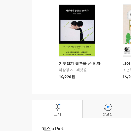
지푸라기 왕관을 쓴 여자
나이 
박상영 저
|
래빗홀
조선
16,920
원
16,2
도서
중고샵
예스's Pick