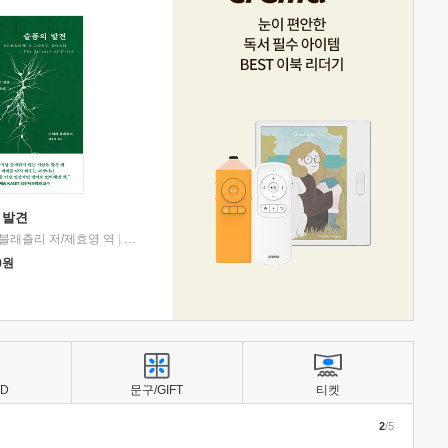
 발견
블래츨리 저/제효영 역
|
디플롯
0
원
BD
문구/GIFT
티켓
2
/5