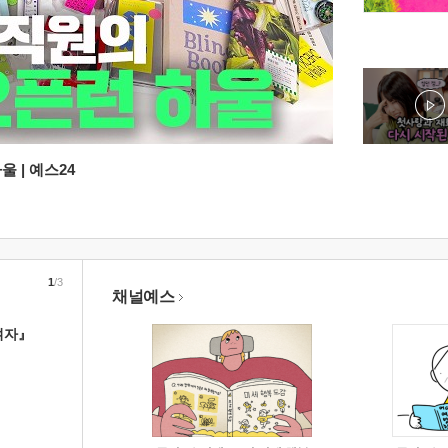
 | 예스24
1
/3
채널예스
여자』