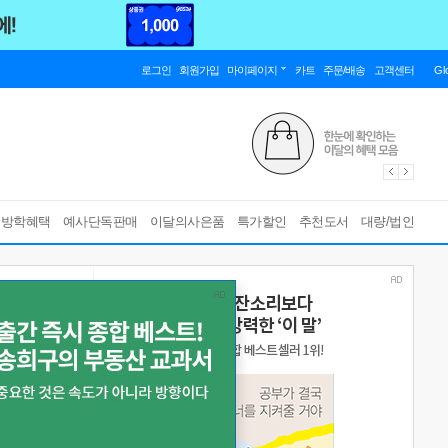
로그인
회원가입
마이페이지
카트
주문/배송
고객센터
Gl
름방학혜택
예사단독판매
이달의사은품
특가할인
추천도서
대량/법인