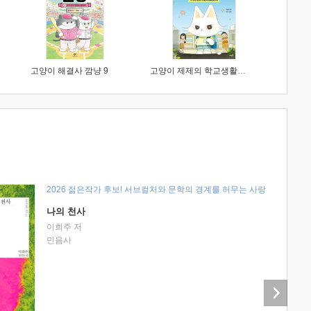
고양이 해결사 깜냥 9
고양이 제제의 학교생활 1 : 초등학생이 이렇게 힘들 줄이야
2026 젊은작가 후보! 서브컬처와 문학의 경계를 허무는 사랑
나의 천사
이희주 저
민음사