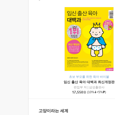
초보 부모를 위한 육아 바이블
임신 출산 육아 대백과 최신개정판
편집부 저
|
삼성출판사
17,550
원
(10%
+5%
)
고양이라는 세계