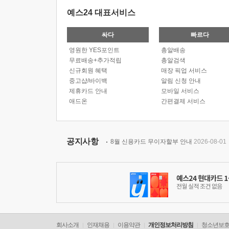
예스24 대표서비스
싸다
빠르다
영원한 YES포인트
총알배송
무료배송+추가적립
총알검색
신규회원 혜택
매장 픽업 서비스
중고샵/바이백
알림 신청 안내
제휴카드 안내
모바일 서비스
애드온
간편결제 서비스
공지사항
8월 신용카드 무이자할부 안내
2026-08-01
회사소개
인재채용
이용약관
개인정보처리방침
청소년보