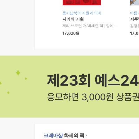
동서남북의 기원과 의미
아름
지리의 기원
저주
제리 브로턴 저/박세연 역
|
알에이치코리아(RHK)
김명
17,820
원
17,8
크레마샵
화제의 책