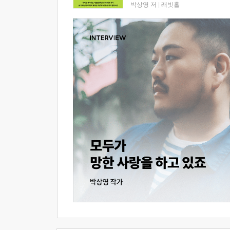
박상영 저
|
래빗홀