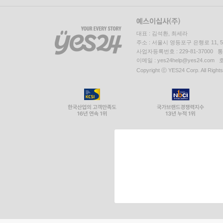
대표 : 김석환, 최세라
주소 : 서울시 영등포구 은행로 11,
사업자등록번호 : 229-81-37000 
이메일 : yes24help@yes24.c
Copyright ⓒ YES24 Corp. All Right