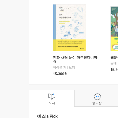
진짜 새랑 눈이 마주쳤다니까
웹툰
요
돌배
이이은 저
|
보리
15,3
15,300
원
도서
중고샵
예스's Pick