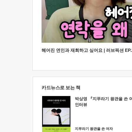
헤어진 연인과 재회하고 싶어요 | 러브픽션 EP.2
카드뉴스로 보는 책
박상영 『지푸라기 왕관을 쓴 
인터뷰
지푸라기 왕관을 쓴 여자