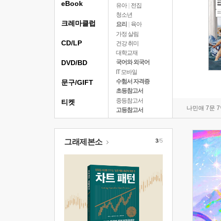
eBook
유아
|
전집
청소년
크레마클럽
요리
|
육아
가정 살림
CD/LP
건강 취미
대학교재
DVD/BD
국어와 외국어
IT 모바일
수험서 자격증
문구/GIFT
초등참고서
중등참고서
티켓
나민애 7문 
고등참고서
그래제본소
3
/5