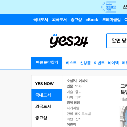
국내도서
외국도서
중고샵
eBook
크레마클럽
C
빠른분야찾기
베스트
신상품
이벤트
바이백
매
소설/시
|
에세이
YES NOW
인문
|
역사
예술
|
종교
국내도서
사회
|
과학
경제 경영
외국도서
자기계발
만화
|
라이트노벨
중고샵
여행
|
잡지
어린이