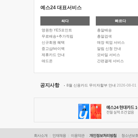
예스24 대표서비스
싸다
빠르다
영원한 YES포인트
총알배송
무료배송+추가적립
총알검색
신규회원 혜택
매장 픽업 서비스
중고샵/바이백
알림 신청 안내
제휴카드 안내
모바일 서비스
애드온
간편결제 서비스
공지사항
8월 신용카드 무이자할부 안내
2026-08-01
회사소개
인재채용
이용약관
개인정보처리방침
청소년보