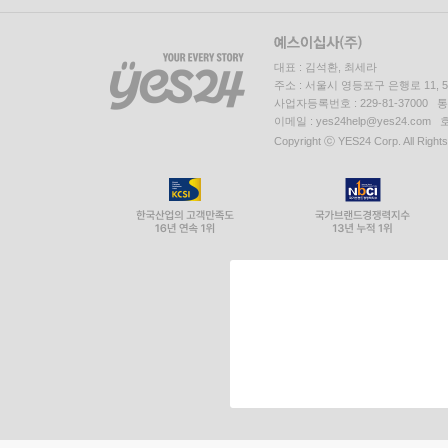
대표 : 김석환, 최세라
주소 : 서울시 영등포구 은행로 11,
사업자등록번호 : 229-81-37000 
이메일 : yes24help@yes24.c
Copyright ⓒ YES24 Corp. All Right