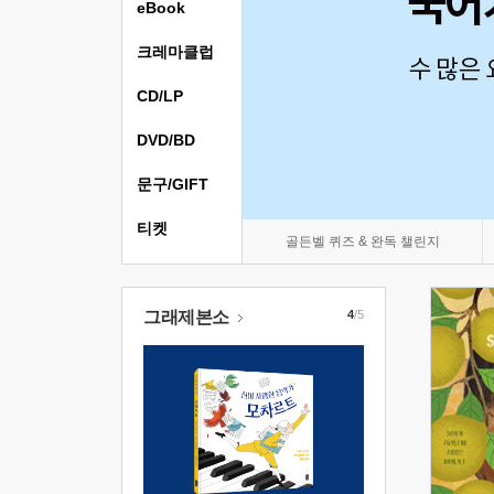
eBook
크레마클럽
CD/LP
DVD/BD
문구/GIFT
티켓
골든벨 퀴즈 & 완독 챌린지
그래제본소
4
/5