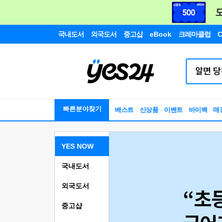
국내도서
외국도서
중고샵
eBook
크레마클럽
C
빠른분야찾기
베스트
신상품
이벤트
바이백
매
YES NOW
국내도서
외국도서
중고샵