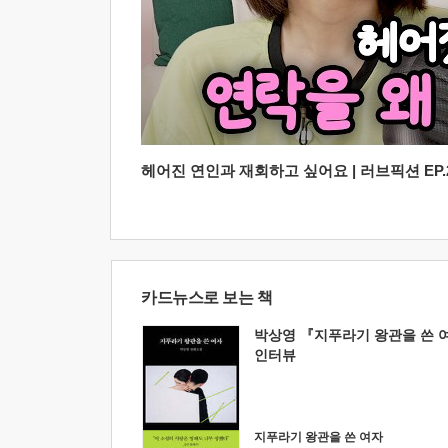
헤어진 연인과 재회하고 싶어요 | 러브픽션 EP.2
카드뉴스로 보는 책
박상영 『지푸라기 왕관을 쓴 
인터뷰
지푸라기 왕관을 쓴 여자