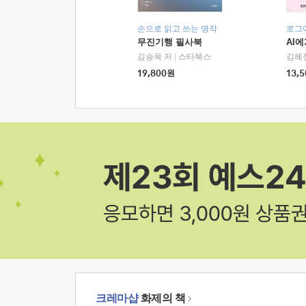
손으로 읽고 쓰는 명작
로그
무진기행 필사북
AI
김승옥 저
|
스타북스
김혜
19,800
원
13,5
크레마샵
화제의 책