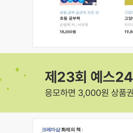
초등 공부 습관의 모든 것
고양
초등 공부력
고양
손병목 저
|
서유재
이미
18,000
원
19,8
크레마샵
화제의 책