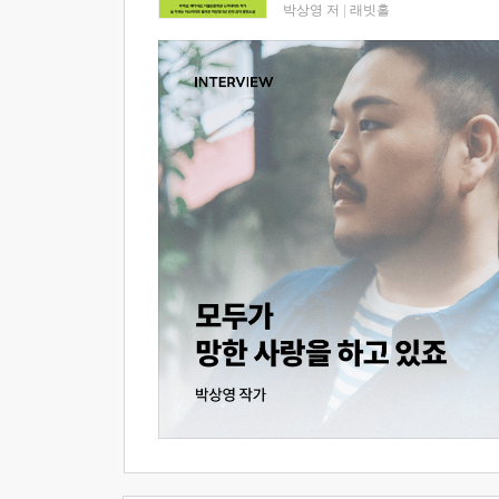
박상영 저
|
래빗홀