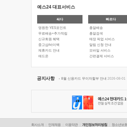
예스24 대표서비스
싸다
빠르다
영원한 YES포인트
총알배송
무료배송+추가적립
총알검색
신규회원 혜택
매장 픽업 서비스
중고샵/바이백
알림 신청 안내
제휴카드 안내
모바일 서비스
애드온
간편결제 서비스
공지사항
8월 신용카드 무이자할부 안내
2026-08-01
회사소개
인재채용
이용약관
개인정보처리방침
청소년보