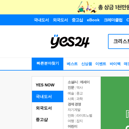
국내도서
외국도서
중고샵
eBook
크레마클럽
C
빠른분야찾기
베스트
신상품
이벤트
바이백
매
소설/시
|
에세이
YES NOW
인문
|
역사
예술
|
종교
국내도서
사회
|
과학
경제 경영
외국도서
자기계발
만화
|
라이트노벨
중고샵
여행
|
잡지
어린이