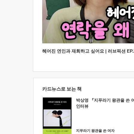
헤어진 연인과 재회하고 싶어요 | 러브픽션 EP.2
카드뉴스로 보는 책
박상영 『지푸라기 왕관을 쓴 
인터뷰
지푸라기 왕관을 쓴 여자