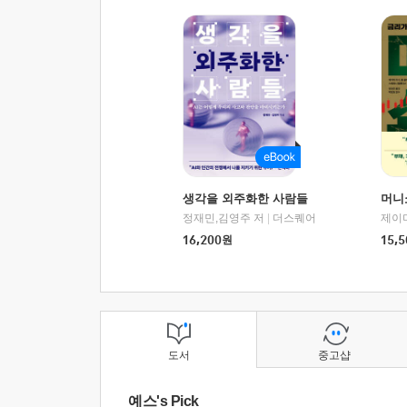
생각을 외주화한 사람들
머니
정재민,김영주 저
|
더스퀘어
16,200
원
15,5
도서
중고샵
예스's Pick