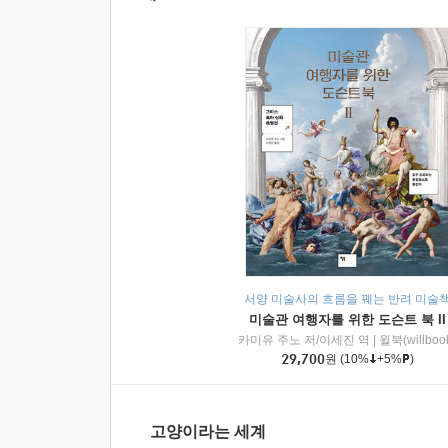
서양 미술사의 흐름을 꿰는 반려 미술
미술관 여행자를 위한 도슨트 북 II
카미유 주노 저/이세진 역
|
윌북(willboo
29,700
원
(10%
+5%
)
고양이라는 세계