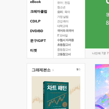
eBook
유아
|
전집
청소년
크레마클럽
요리
|
육아
가정 살림
CD/LP
건강 취미
대학교재
DVD/BD
국어와 외국어
IT 모바일
수험서 자격증
문구/GIFT
초등참고서
중등참고서
티켓
나민애 7문 
고등참고서
그래제본소
5
/5