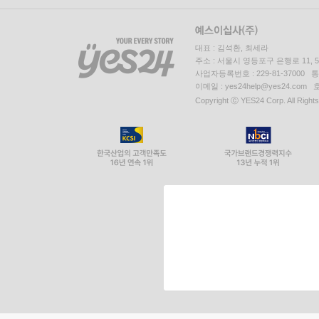
대표 : 김석환, 최세라
주소 : 서울시 영등포구 은행로 11,
사업자등록번호 : 229-81-37000 
이메일 : yes24help@yes24.c
Copyright ⓒ YES24 Corp. All Right