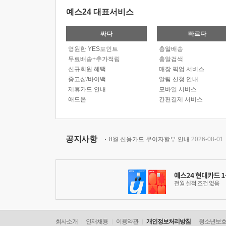
예스24 대표서비스
싸다
빠르다
영원한 YES포인트
총알배송
무료배송+추가적립
총알검색
신규회원 혜택
매장 픽업 서비스
중고샵/바이백
알림 신청 안내
제휴카드 안내
모바일 서비스
애드온
간편결제 서비스
공지사항
8월 신용카드 무이자할부 안내
2026-08-01
회사소개
인재채용
이용약관
개인정보처리방침
청소년보