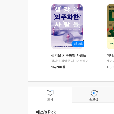
생각을 외주화한 사람들
머니
정재민,김영주 저
|
더스퀘어
16,200
원
15,5
도서
중고샵
예스's Pick