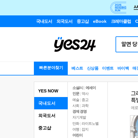
국내도서
외국도서
중고샵
eBook
크레마클럽
C
빠른분야찾기
베스트
신상품
이벤트
바이백
매
소설/시
|
에세이
YES NOW
인문
|
역사
예술
|
종교
국내도서
사회
|
과학
경제 경영
외국도서
자기계발
만화
|
라이트노벨
중고샵
여행
|
잡지
어린이