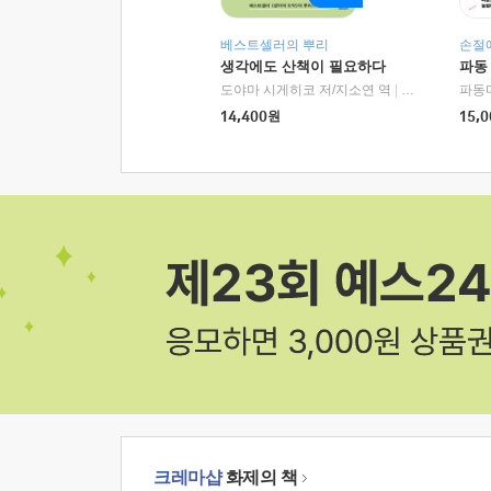
베스트셀러의 뿌리
손절
생각에도 산책이 필요하다
파동
도야마 시게히코 저/지소연 역
|
알에이치코리아(
파동
14,400
원
15,0
크레마샵
화제의 책