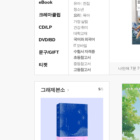
eBook
유아
|
전집
청소년
크레마클럽
요리
|
육아
가정 살림
CD/LP
건강 취미
대학교재
DVD/BD
국어와 외국어
IT 모바일
수험서 자격증
문구/GIFT
초등참고서
중등참고서
티켓
나민애 7문 
고등참고서
그래제본소
5
/5