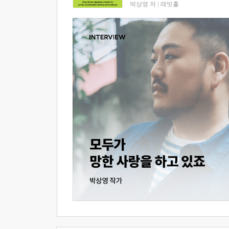
박상영 저
|
래빗홀