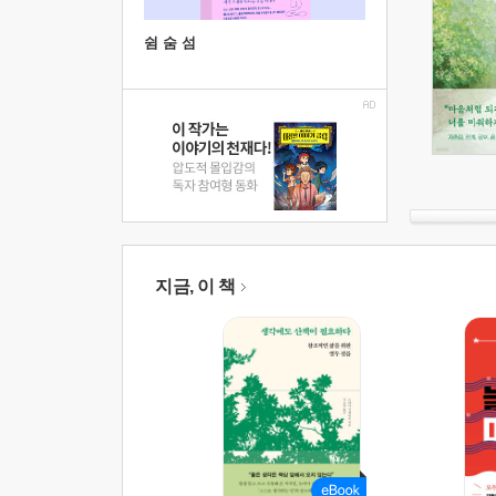
쉼 숨 섬
지금, 이 책