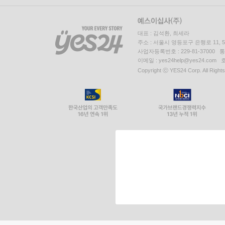
대표 : 김석환, 최세라
주소 : 서울시 영등포구 은행로 11,
사업자등록번호 : 229-81-37000 
이메일 : yes24help@yes24.c
Copyright ⓒ YES24 Corp. All Right