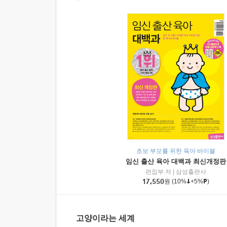
초보 부모를 위한 육아 바이블
임신 출산 육아 대백과 최신개정판
편집부 저
|
삼성출판사
17,550
원
(10%
+5%
)
고양이라는 세계