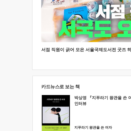
서점 직원이 긁어 모은 서울국제도서전 굿즈 하울
카드뉴스로 보는 책
박상영 『지푸라기 왕관을 쓴 
인터뷰
지푸라기 왕관을 쓴 여자