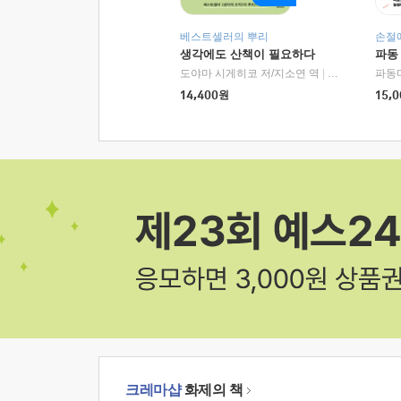
베스트셀러의 뿌리
손절
생각에도 산책이 필요하다
파동
도야마 시게히코 저/지소연 역
|
알에이치코리아(
파동
14,400
원
15,0
크레마샵
화제의 책