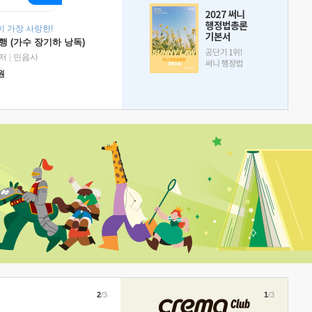
 가장 사랑한!
 (가수 장기하 낭독)
저
|
민음사
원
2
/3
1
/3