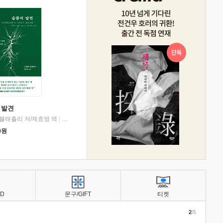
 발견
블래츨리 저/제효영 역
|
디플롯
0
원
BD
문구/GIFT
티켓
2
/5