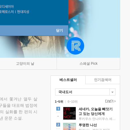
닫기
고양이의 날
스페셜 Pick
베스트셀러
인기검색어
국내도서
에서 쫓겨난 열두 살
1~5위
|
6~10위
친구들을 대표해 법정에
세네카, 오늘을 빼앗기
의 실화를 한 편의 시
고 있는 당신에게
낸 운문 소설.
루키우스 안나이우스 세네카 저/하와이 대저택 편역
투명한 나선