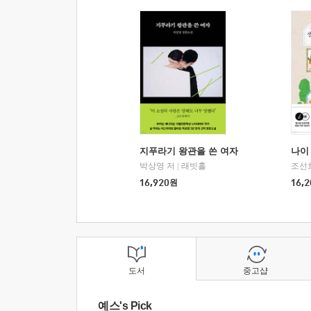
지푸라기 왕관을 쓴 여자
나이 
박상영 저
|
래빗홀
조선
16,920
원
16,2
도서
중고샵
예스's Pick