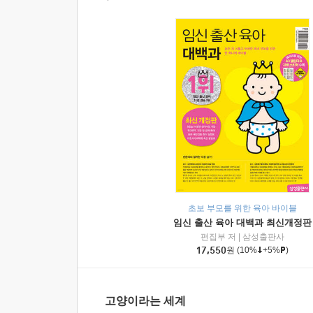
초보 부모를 위한 육아 바이블
임신 출산 육아 대백과 최신개정판
편집부 저
|
삼성출판사
17,550
원
(10%
+5%
)
고양이라는 세계