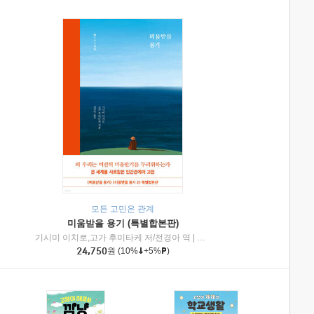
모든 고민은 관계
미움받을 용기 (특별합본판)
기시미 이치로,고가 후미타케 저/전경아 역
|
제이브리즈북스
|
인플루엔셜
24,750
원
(10%
+5%
)