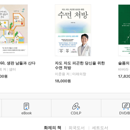
60, 생판 남들과 산다
자도 자도 피곤한 당신을 위한
슬픔의
수면 처방
희 저
|
샘터
바버라 
이준용 저
|
미래의창
00
원
17,82
18,000
원
eBook
CD/LP
DVD/
화제의 책
외국도서
세트도서