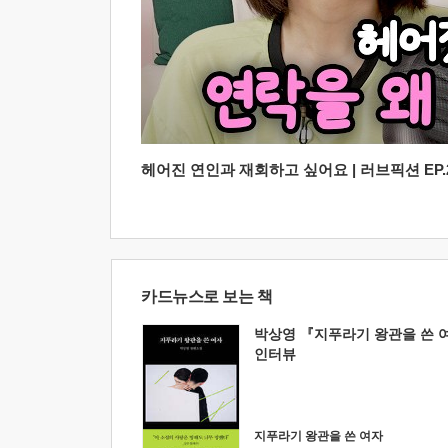
헤어진 연인과 재회하고 싶어요 | 러브픽션 EP.2
카드뉴스로 보는 책
박상영 『지푸라기 왕관을 쓴 
인터뷰
지푸라기 왕관을 쓴 여자