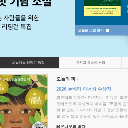
오늘은 그만 보기
채널예스 리딩런 특집
뮤지컬 휴남동 서점
오늘의 책
2026 뉴베리 아너상 수상작
피부색과 언어가 다르다는 이유로 학교
로베르토와 멕시코계 아이들. 75명의 
선 한 소년과 부당한 차별에 맞선 공동체
를 읽듯 짧고 리듬감 있는 문장으로 풀어
레몬나무의 바다