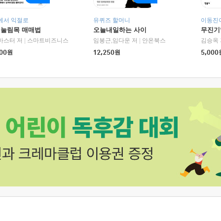
에서 익절로
유퀴즈 할머니
이동진이
 눌림목 매매법
오늘내일하는 사이
무진기행
RHK)
마스터 저
|
스마트비즈니스
임봉근,임다운 저
|
안온북스
김승옥 
00
원
12,250
원
5,000