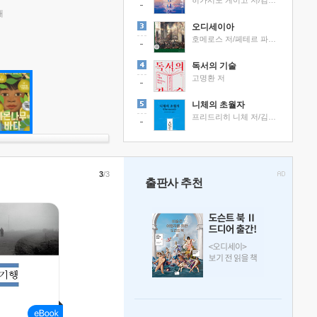
히가시노 게이고 저/김선영 역
래
오디세이아
호메로스 저/페테르 파울 루벤스 그림/박문재 역
독서의 기술
고명환 저
니체의 초월자
프리드리히 니체 저/김철 편역
3
/3
출판사 추천