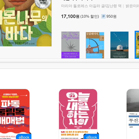
마리아 돌로레스 아길라 글/김난령 역
밝은미
17,100
원
(10% 할인)
950원