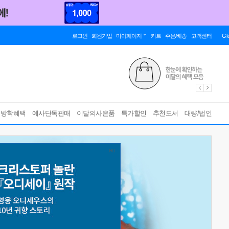
로그인
회원가입
마이페이지
카트
주문/배송
고객센터
Gl
름방학혜택
예사단독판매
이달의사은품
특가할인
추천도서
대량/법인