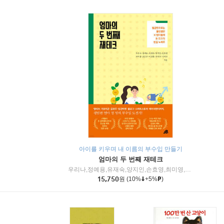
아이를 키우며 내 이름의 부수입 만들기
엄마의 두 번째 재테크
우리나,정예용,유재숙,양지인,손효영,최미영,조민주,이진현,차미숙,서미숙 저
15,750
원
(10%
+5%
)