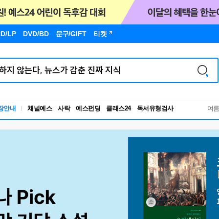
D/LP
DVD/BD
문구
/GIFT
티켓
독서유형검사
장안내
채널예스
사락
예스펀딩
클래스24
RBTI Lab
여
독서유형검사