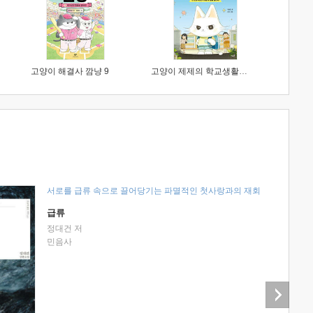
고양이 해결사 깜냥 9
고양이 제제의 학교생활 1 : 초등학생이 이렇게 힘들 줄이야
서로를 급류 속으로 끌어당기는 파멸적인 첫사랑과의 재회
급류
정대건 저
민음사