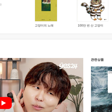
는
고양이의 노래
100만 번 산 고양이
관련상품