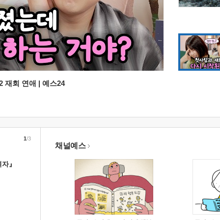
 재회 연애 | 예스24
1
/3
채널예스
여자』