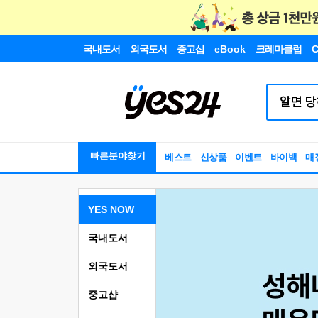
국내도서
외국도서
중고샵
eBook
크레마클럽
C
빠른분야찾기
베스트
신상품
이벤트
바이백
매
YES NOW
국내도서
외국도서
중고샵