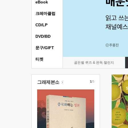
eBook
크레마클럽
CD/LP
DVD/BD
문구/GIFT
티켓
골든벨 퀴즈 & 완독 챌린지
그래제본소
1
/5