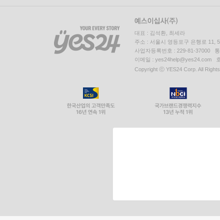
대표 : 김석환, 최세라
주소 : 서울시 영등포구 은행로 11,
사업자등록번호 : 229-81-37000 
이메일 : yes24help@yes24.c
Copyright ⓒ YES24 Corp. All Right