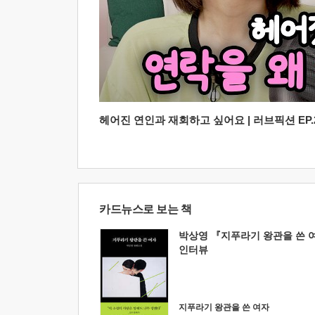
헤어진 연인과 재회하고 싶어요 | 러브픽션 EP.2
카드뉴스로 보는 책
박상영 『지푸라기 왕관을 쓴 
인터뷰
지푸라기 왕관을 쓴 여자