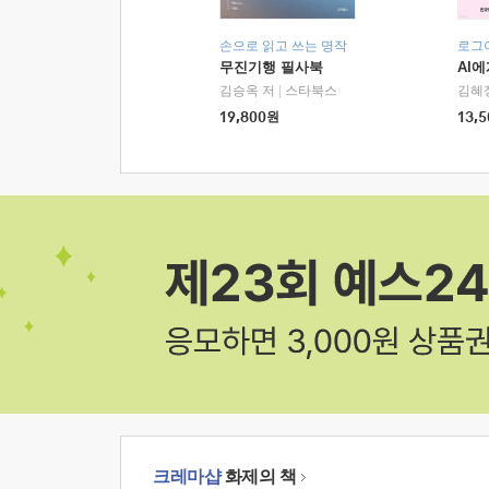
손으로 읽고 쓰는 명작
로그
무진기행 필사북
AI
김승옥 저
|
스타북스
김혜
19,800
원
13,5
크레마샵
화제의 책