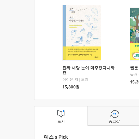
진짜 새랑 눈이 마주쳤다니까
웹툰
요
돌배
이이은 저
|
보리
15,3
15,300
원
도서
중고샵
예스's Pick