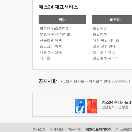
예스24 대표서비스
싸다
빠르다
영원한 YES포인트
총알배송
무료배송+추가적립
총알검색
신규회원 혜택
매장 픽업 서비스
중고샵/바이백
알림 신청 안내
제휴카드 안내
모바일 서비스
애드온
간편결제 서비스
공지사항
8월 신용카드 무이자할부 안내
2026-08-01
회사소개
인재채용
이용약관
개인정보처리방침
청소년보