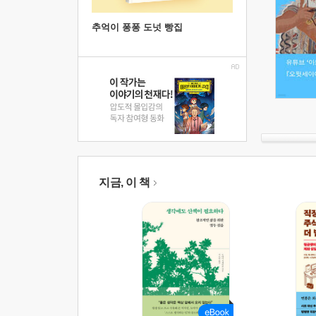
추억이 퐁퐁 도넛 빵집
지금, 이 책