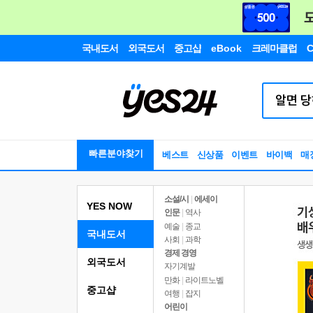
국내도서
외국도서
중고샵
eBook
크레마클럽
C
빠른분야찾기
베스트
신상품
이벤트
바이백
매
소설/시
|
에세이
YES NOW
인문
|
역사
예술
|
종교
국내도서
사회
|
과학
경제 경영
외국도서
자기계발
만화
|
라이트노벨
중고샵
여행
|
잡지
어린이