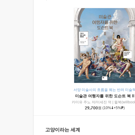
서양 미술사의 흐름을 꿰는 반려 미술
미술관 여행자를 위한 도슨트 북 II
카미유 주노 저/이세진 역
|
윌북(willboo
29,700
원
(10%
+5%
)
고양이라는 세계