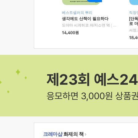
베스트셀러의 뿌리
직장
생각에도 산책이 필요하다
[단
로 
도야마 시게히코 저/지소연 역
|
알에이치코리아(
14,400
원
18,4
크레마샵
화제의 책