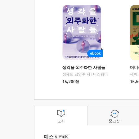
생각을 외주화한 사람들
머니
정재민,김영주 저
|
더스퀘어
16,200
원
15,5
도서
중고샵
예스's Pick