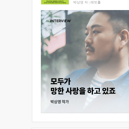
박상영 저
|
래빗홀