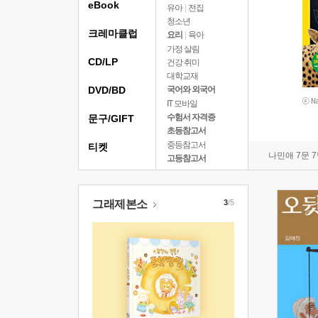
eBook
유아
|
전집
청소년
크레마클럽
요리
|
육아
가정 살림
CD/LP
건강 취미
대학교재
DVD/BD
국어와 외국어
IT 모바일
수험서 자격증
문구/GIFT
초등참고서
중등참고서
티켓
나민애 7문 
고등참고서
그래제본소
3
/5