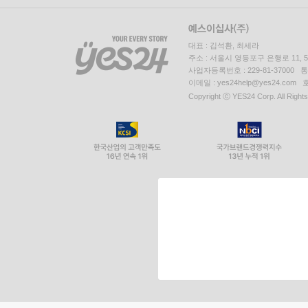
대표 : 김석환, 최세라
주소 : 서울시 영등포구 은행로 11,
사업자등록번호 : 229-81-37000 
이메일 : yes24help@yes24.c
Copyright ⓒ YES24 Corp. All Right