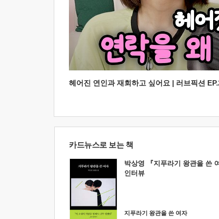
헤어진 연인과 재회하고 싶어요 | 러브픽션 EP.2
카드뉴스로 보는 책
박상영 『지푸라기 왕관을 쓴 
인터뷰
지푸라기 왕관을 쓴 여자