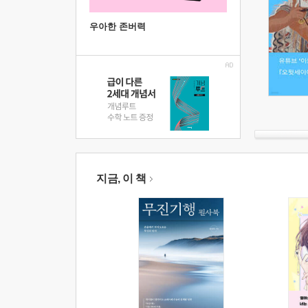
우아한 존버력
지금, 이 책