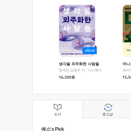
생각을 외주화한 사람들
머니
정재민,김영주 저
|
더스퀘어
16,200
원
15,5
도서
중고샵
예스's Pick