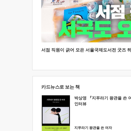
서점 직원이 긁어 모은 서울국제도서전 굿즈 하울
카드뉴스로 보는 책
박상영 『지푸라기 왕관을 쓴 
인터뷰
지푸라기 왕관을 쓴 여자