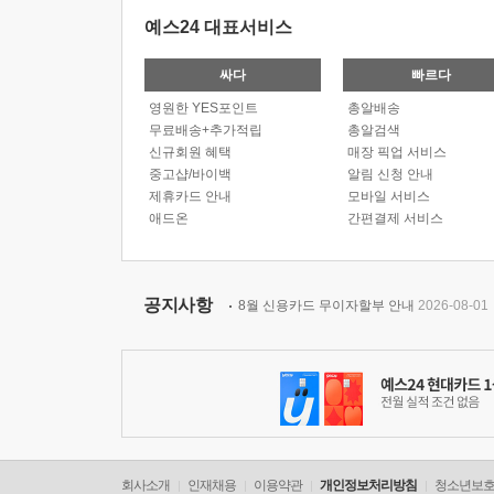
예스24 대표서비스
싸다
빠르다
영원한 YES포인트
총알배송
무료배송+추가적립
총알검색
신규회원 혜택
매장 픽업 서비스
중고샵/바이백
알림 신청 안내
제휴카드 안내
모바일 서비스
애드온
간편결제 서비스
공지사항
8월 신용카드 무이자할부 안내
2026-08-01
회사소개
인재채용
이용약관
개인정보처리방침
청소년보