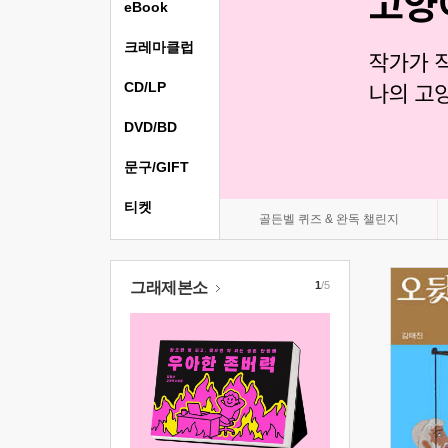
eBook
크레마클럽
CD/LP
DVD/BD
문구/GIFT
티켓
골든벨 퀴즈 & 완독 챌린지
그래제본소
1
/5