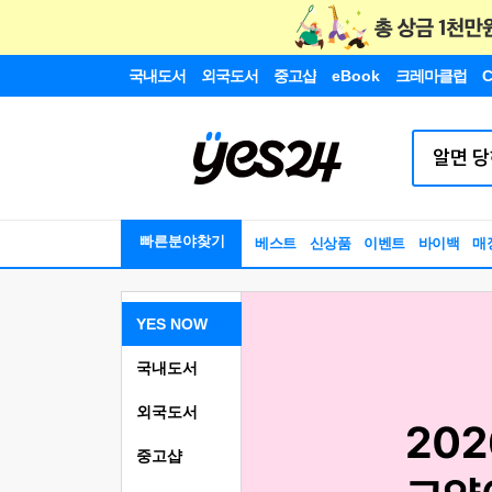
국내도서
외국도서
중고샵
eBook
크레마클럽
C
빠른분야찾기
베스트
신상품
이벤트
바이백
매
YES NOW
국내도서
외국도서
중고샵