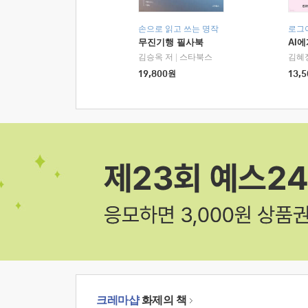
손으로 읽고 쓰는 명작
로그
무진기행 필사북
AI
김승옥 저
|
스타북스
김혜
19,800
원
13,5
크레마샵
화제의 책