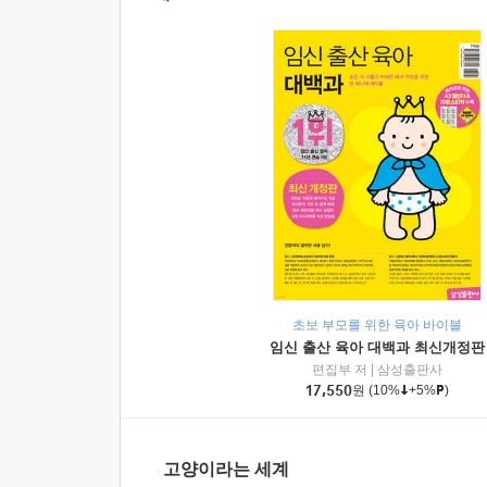
초보 부모를 위한 육아 바이블
임신 출산 육아 대백과 최신개정판
편집부 저
|
삼성출판사
17,550
원
(10%
+5%
)
고양이라는 세계