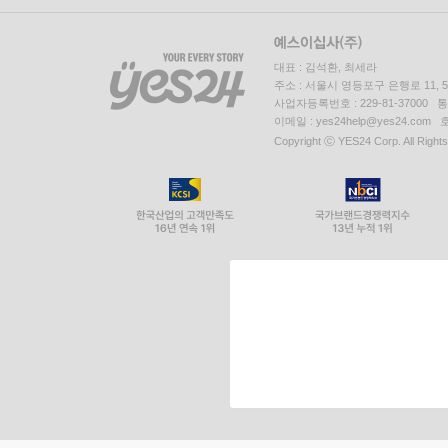
대표 : 김석환, 최세라
주소 : 서울시 영등포구 은행로 11,
사업자등록번호 : 229-81-37000 
이메일 : yes24help@yes24.c
Copyright ⓒ YES24 Corp. All Right