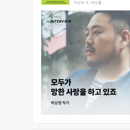
박상영 저
|
래빗홀