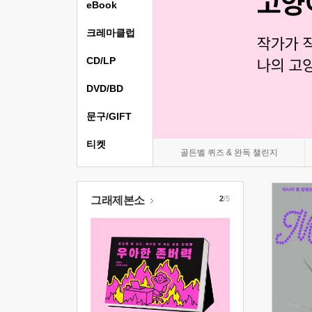
eBook
크레마클럽
CD/LP
DVD/BD
문구/GIFT
티켓
골든벨 퀴즈 & 완독 챌린지
그래제본소
2
/5