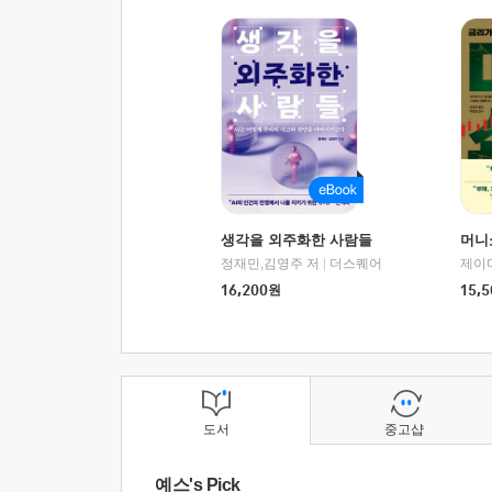
생각을 외주화한 사람들
머니
정재민,김영주 저
|
더스퀘어
16,200
원
15,5
도서
중고샵
예스's Pick