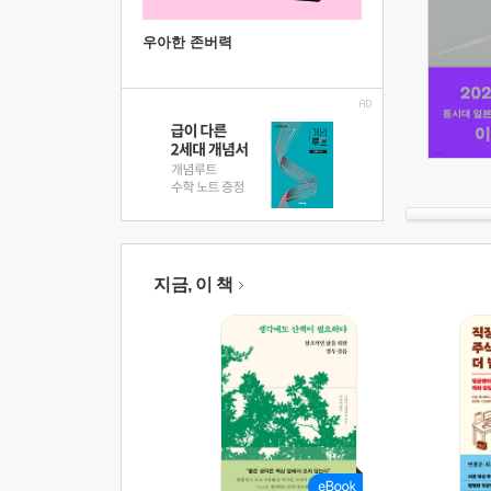
우아한 존버력
지금, 이 책