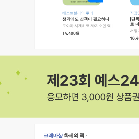
베스트셀러의 뿌리
직장
생각에도 산책이 필요하다
[단
로 
도야마 시게히코 저/지소연 역
|
알에이치코리아(
14,400
원
18,4
크레마샵
화제의 책