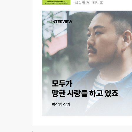
박상영 저
|
래빗홀