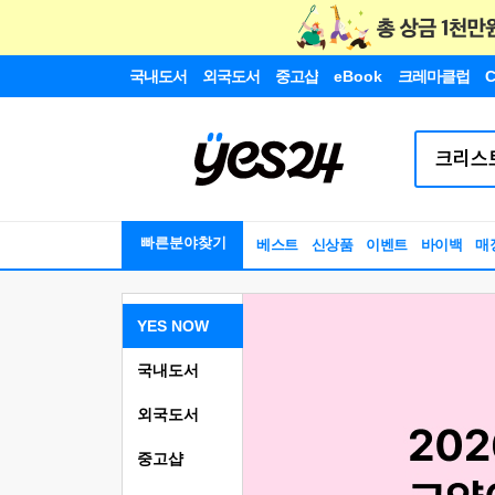
국내도서
외국도서
중고샵
eBook
크레마클럽
C
빠른분야찾기
베스트
신상품
이벤트
바이백
매
YES NOW
국내도서
외국도서
중고샵