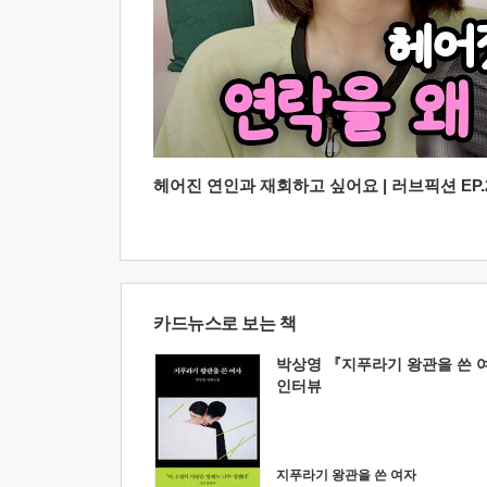
헤어진 연인과 재회하고 싶어요 | 러브픽션 EP.2
카드뉴스로 보는 책
박상영 『지푸라기 왕관을 쓴 
인터뷰
지푸라기 왕관을 쓴 여자