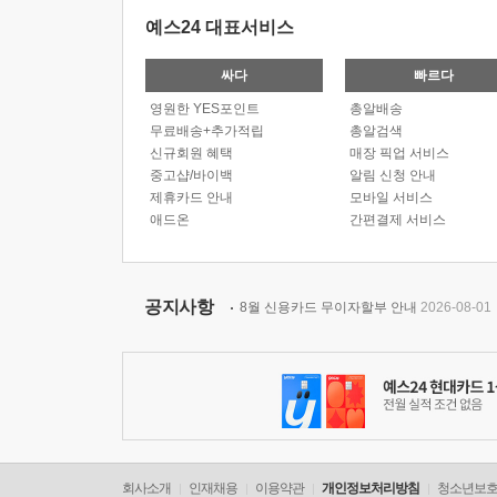
예스24 대표서비스
싸다
빠르다
영원한 YES포인트
총알배송
무료배송+추가적립
총알검색
신규회원 혜택
매장 픽업 서비스
중고샵/바이백
알림 신청 안내
제휴카드 안내
모바일 서비스
애드온
간편결제 서비스
공지사항
8월 신용카드 무이자할부 안내
2026-08-01
회사소개
인재채용
이용약관
개인정보처리방침
청소년보