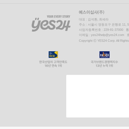
대표 : 김석환, 최세라
주소 : 서울시 영등포구 은행로 11,
사업자등록번호 : 229-81-37000 
이메일 : yes24help@yes24.c
Copyright ⓒ YES24 Corp. All Right