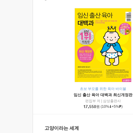
초보 부모를 위한 육아 바이블
임신 출산 육아 대백과 최신개정판
편집부 저
|
삼성출판사
17,550
원
(10%
+5%
)
고양이라는 세계