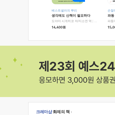
베스트셀러의 뿌리
손절
생각에도 산책이 필요하다
파동
도야마 시게히코 저/지소연 역
|
알에이치코리아(
파동
14,400
원
15,0
크레마샵
화제의 책