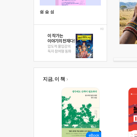
쉼 숨 섬
지금, 이 책