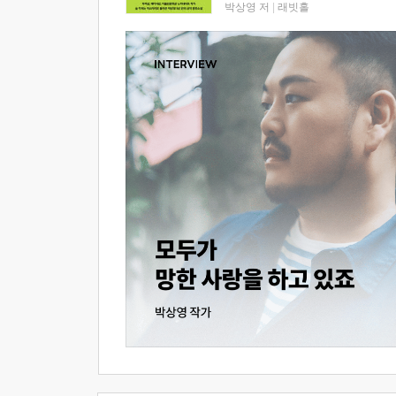
박상영 저
|
래빗홀