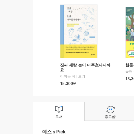
진짜 새랑 눈이 마주쳤다니까
웹툰
요
돌배
이이은 저
|
보리
15,3
15,300
원
도서
중고샵
예스's Pick