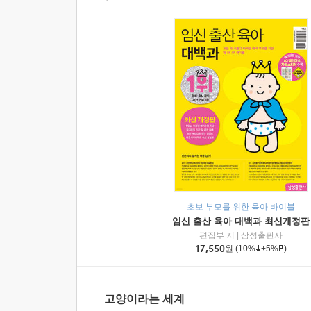
초보 부모를 위한 육아 바이블
임신 출산 육아 대백과 최신개정판
편집부 저
|
삼성출판사
17,550
원
(10%
+5%
)
고양이라는 세계