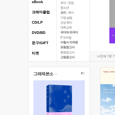
eBook
유아
|
전집
청소년
크레마클럽
요리
|
육아
가정 살림
CD/LP
건강 취미
대학교재
DVD/BD
국어와 외국어
IT 모바일
수험서 자격증
문구/GIFT
초등참고서
중등참고서
티켓
나민애 7문 
고등참고서
그래제본소
3
/5