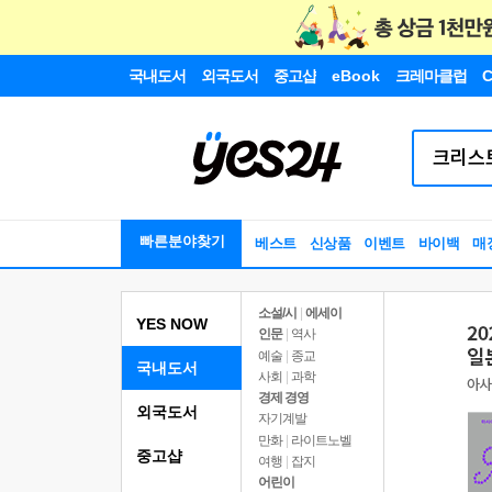
국내도서
외국도서
중고샵
eBook
크레마클럽
C
빠른분야찾기
베스트
신상품
이벤트
바이백
매
소설/시
|
에세이
YES NOW
인문
|
역사
예술
|
종교
국내도서
사회
|
과학
경제 경영
외국도서
자기계발
만화
|
라이트노벨
중고샵
여행
|
잡지
어린이