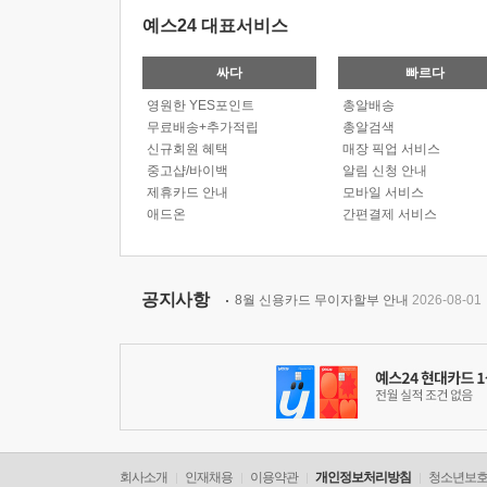
예스24 대표서비스
싸다
빠르다
영원한 YES포인트
총알배송
무료배송+추가적립
총알검색
신규회원 혜택
매장 픽업 서비스
중고샵/바이백
알림 신청 안내
제휴카드 안내
모바일 서비스
애드온
간편결제 서비스
공지사항
8월 신용카드 무이자할부 안내
2026-08-01
회사소개
인재채용
이용약관
개인정보처리방침
청소년보