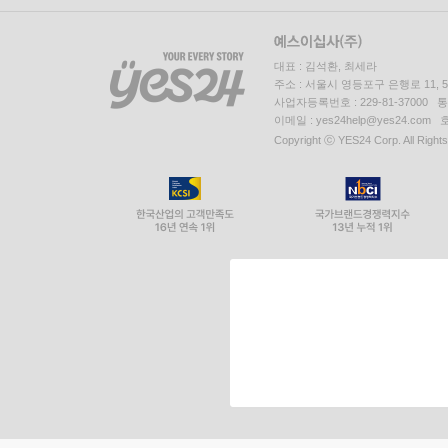
대표 : 김석환, 최세라
주소 : 서울시 영등포구 은행로 11,
사업자등록번호 : 229-81-37000 
이메일 : yes24help@yes24.c
Copyright ⓒ YES24 Corp. All Right