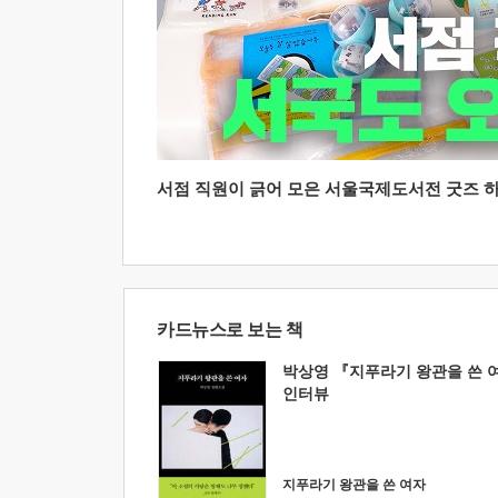
서점 직원이 긁어 모은 서울국제도서전 굿즈 하울
카드뉴스로 보는 책
박상영 『지푸라기 왕관을 쓴 
인터뷰
지푸라기 왕관을 쓴 여자