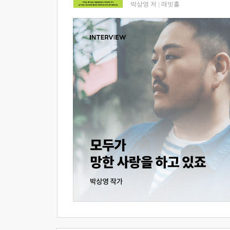
박상영 저
|
래빗홀