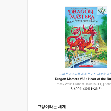
드래곤 마스터들에게 주어진 새로운 임
Tracey West/ Graham Howells (ILT)
|
Scholasti
8,400
원
(30%
+2%
)
고양이라는 세계