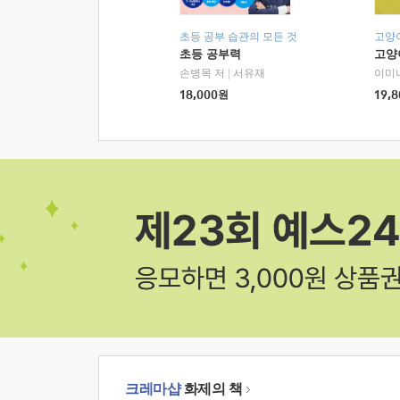
초등 공부 습관의 모든 것
고양
초등 공부력
고양
손병목 저
|
서유재
이미
18,000
원
19,8
크레마샵
화제의 책