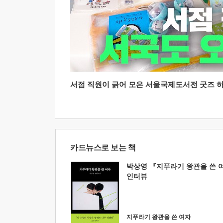
서점 직원이 긁어 모은 서울국제도서전 굿즈 하울
카드뉴스로 보는 책
박상영 『지푸라기 왕관을 쓴 
인터뷰
지푸라기 왕관을 쓴 여자