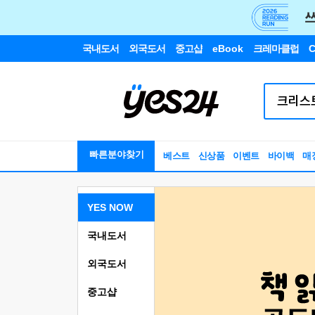
국내도서
외국도서
중고샵
eBook
크레마클럽
C
빠른분야찾기
베스트
신상품
이벤트
바이백
매
YES NOW
국내도서
외국도서
중고샵