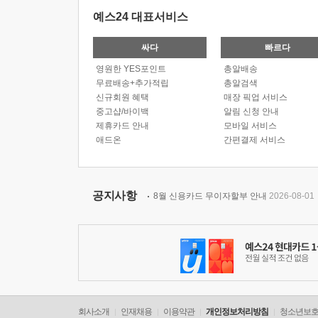
예스24 대표서비스
싸다
빠르다
영원한 YES포인트
총알배송
무료배송+추가적립
총알검색
신규회원 혜택
매장 픽업 서비스
중고샵/바이백
알림 신청 안내
제휴카드 안내
모바일 서비스
애드온
간편결제 서비스
공지사항
8월 신용카드 무이자할부 안내
2026-08-01
회사소개
인재채용
이용약관
개인정보처리방침
청소년보