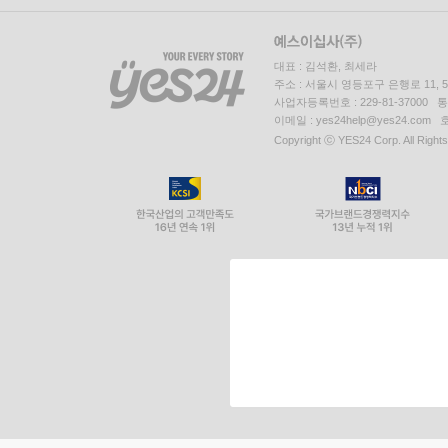
대표 : 김석환, 최세라
주소 : 서울시 영등포구 은행로 11,
사업자등록번호 : 229-81-37000 
이메일 : yes24help@yes24.c
Copyright ⓒ YES24 Corp. All Right