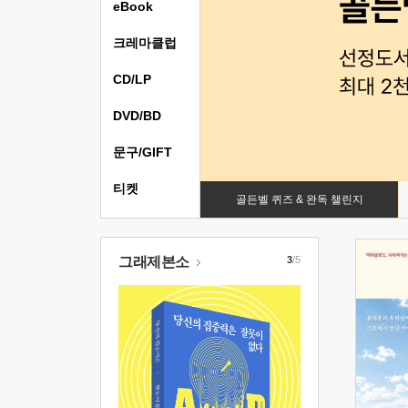
eBook
크레마클럽
CD/LP
DVD/BD
문구/GIFT
티켓
골든벨 퀴즈 & 완독 챌린지
그래제본소
3
/5