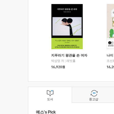
지푸라기 왕관을 쓴 여자
나이 
박상영 저
|
래빗홀
조선
16,920
원
16,2
도서
중고샵
예스's Pick