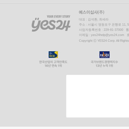
대표 : 김석환, 최세라
주소 : 서울시 영등포구 은행로 11,
사업자등록번호 : 229-81-37000 
이메일 : yes24help@yes24.c
Copyright ⓒ YES24 Corp. All Right