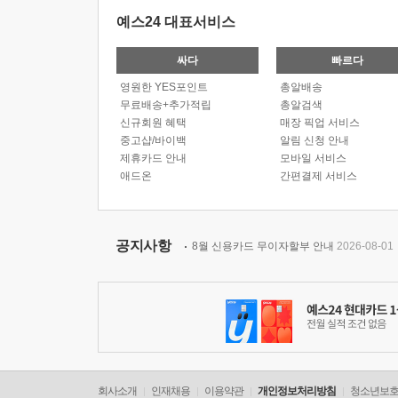
예스24 대표서비스
싸다
빠르다
영원한 YES포인트
총알배송
무료배송+추가적립
총알검색
신규회원 혜택
매장 픽업 서비스
중고샵/바이백
알림 신청 안내
제휴카드 안내
모바일 서비스
애드온
간편결제 서비스
공지사항
8월 신용카드 무이자할부 안내
2026-08-01
회사소개
인재채용
이용약관
개인정보처리방침
청소년보