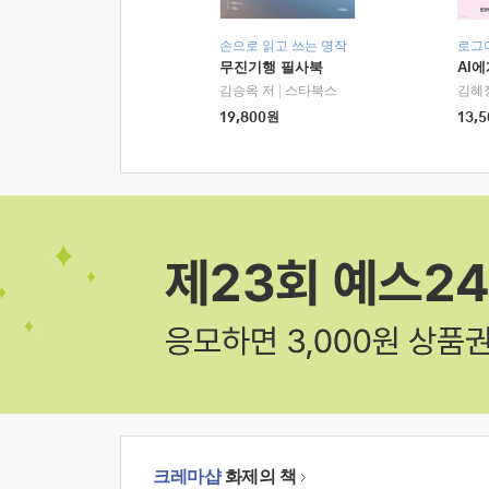
손으로 읽고 쓰는 명작
로그
무진기행 필사북
AI
김승옥 저
|
스타북스
김혜
19,800
원
13,5
크레마샵
화제의 책