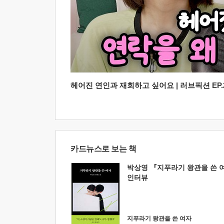
헤어진 연인과 재회하고 싶어요 | 러브픽션 EP.2
카드뉴스로 보는 책
박상영 『지푸라기 왕관을 쓴 
인터뷰
지푸라기 왕관을 쓴 여자