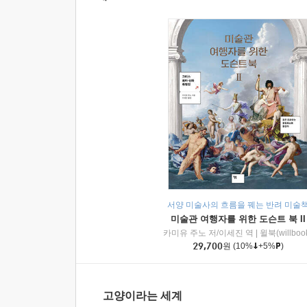
서양 미술사의 흐름을 꿰는 반려 미술
미술관 여행자를 위한 도슨트 북 II
카미유 주노 저/이세진 역
|
윌북(willboo
29,700
원
(10%
+5%
)
고양이라는 세계