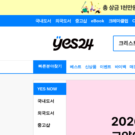
국내도서
외국도서
중고샵
eBook
크레마클럽
C
빠른분야찾기
베스트
신상품
이벤트
바이백
매
YES NOW
국내도서
외국도서
중고샵