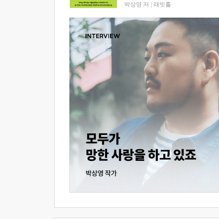
박상영 저
|
래빗홀