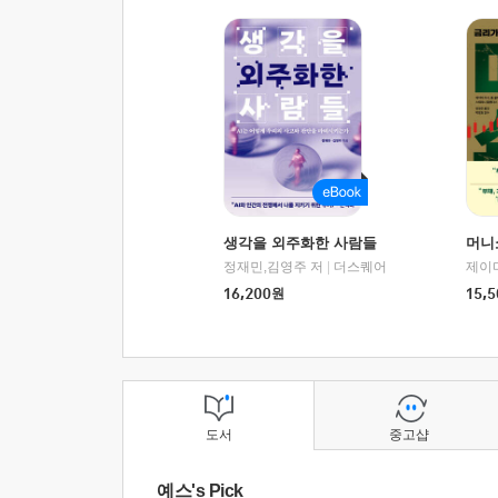
생각을 외주화한 사람들
머니
정재민,김영주 저
|
더스퀘어
16,200
원
15,5
도서
중고샵
예스's Pick