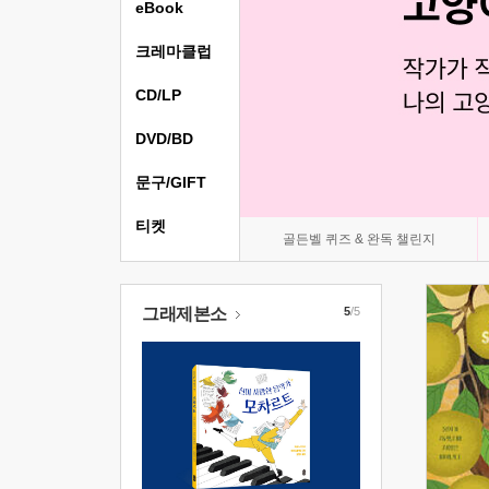
eBook
크레마클럽
CD/LP
DVD/BD
문구/GIFT
티켓
골든벨 퀴즈 & 완독 챌린지
그래제본소
5
/5