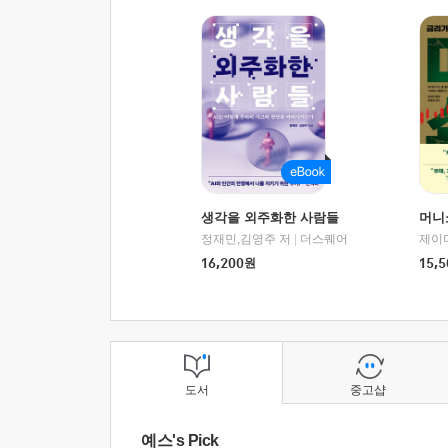
생각을 외주화한 사람들
머니
정재민,김영주 저
|
더스퀘어
16,200
원
15,5
도서
중고샵
예스's Pick