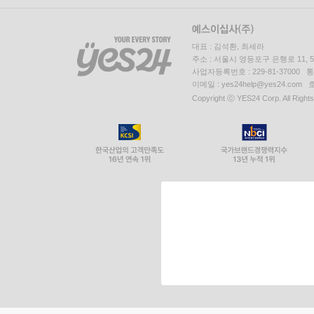
대표 : 김석환, 최세라
주소 : 서울시 영등포구 은행로 11,
사업자등록번호 : 229-81-37000 
이메일 : yes24help@yes24.c
Copyright ⓒ YES24 Corp. All Right