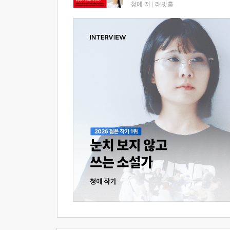
청예 저
|
래빗홀