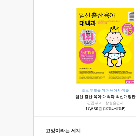
초보 부모를 위한 육아 바이블
임신 출산 육아 대백과 최신개정판
편집부 저
|
삼성출판사
17,550
원
(10%
+5%
)
고양이라는 세계