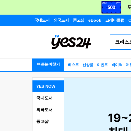
국내도서
외국도서
중고샵
eBook
크레마클럽
C
빠른분야찾기
베스트
신상품
이벤트
바이백
매
YES NOW
국내도서
외국도서
중고샵