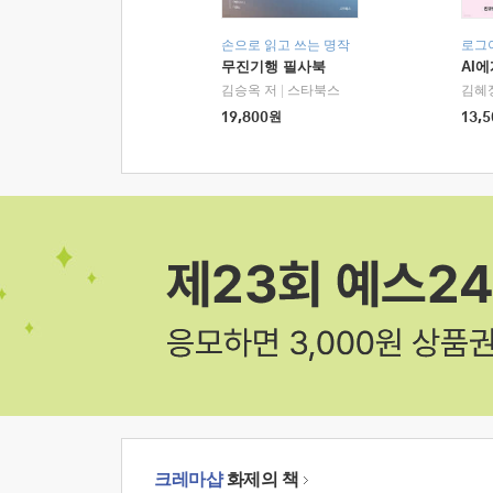
손으로 읽고 쓰는 명작
로그
무진기행 필사북
AI
김승옥 저
|
스타북스
김혜
19,800
원
13,5
크레마샵
화제의 책