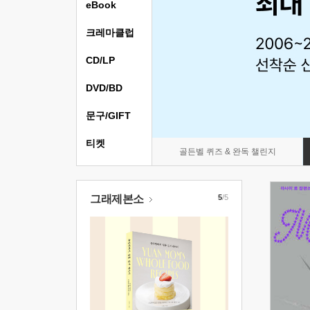
eBook
크레마클럽
CD/LP
DVD/BD
문구/GIFT
티켓
골든벨 퀴즈 & 완독 챌린지
그래제본소
5
/5