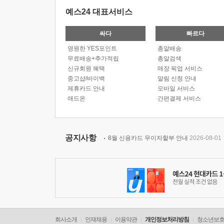
예스24 대표서비스
싸다
빠르다
영원한 YES포인트
총알배송
무료배송+추가적립
총알검색
신규회원 혜택
매장 픽업 서비스
중고샵/바이백
알림 신청 안내
제휴카드 안내
모바일 서비스
애드온
간편결제 서비스
공지사항
8월 신용카드 무이자할부 안내
2026-08-01
회사소개
인재채용
이용약관
개인정보처리방침
청소년보