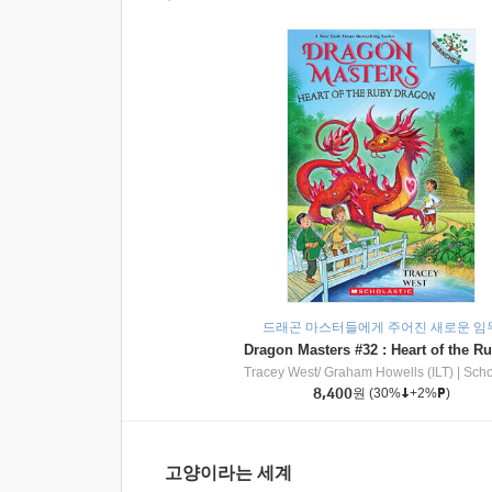
드래곤 마스터들에게 주어진 새로운 임
Tracey West/ Graham Howells (ILT)
|
Scholasti
8,400
원
(30%
+2%
)
고양이라는 세계