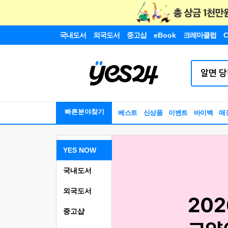
국내도서
외국도서
중고샵
eBook
크레마클럽
C
빠른분야찾기
베스트
신상품
이벤트
바이백
매
YES NOW
국내도서
외국도서
중고샵