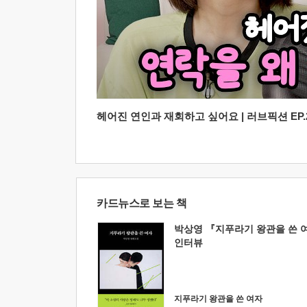
헤어진 연인과 재회하고 싶어요 | 러브픽션 EP.2
카드뉴스로 보는 책
박상영 『지푸라기 왕관을 쓴 
인터뷰
지푸라기 왕관을 쓴 여자