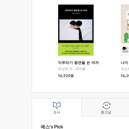
지푸라기 왕관을 쓴 여자
나이 
박상영 저
|
래빗홀
조선
16,920
원
16,2
도서
중고샵
예스's Pick