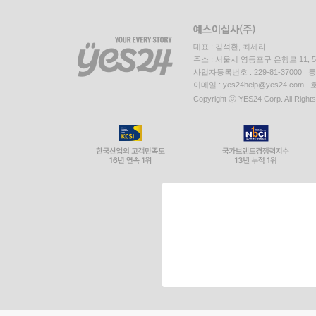
대표 : 김석환, 최세라
주소 : 서울시 영등포구 은행로 11,
사업자등록번호 : 229-81-37000 
이메일 : yes24help@yes24.c
Copyright ⓒ YES24 Corp. All Right