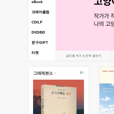
eBook
크레마클럽
CD/LP
DVD/BD
문구/GIFT
티켓
골든벨 퀴즈 & 완독 챌린지
그래제본소
2
/5