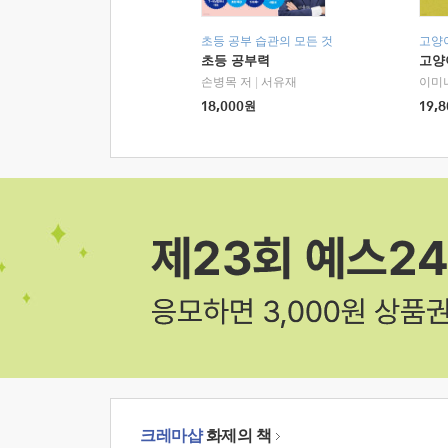
초등 공부 습관의 모든 것
고양
초등 공부력
고양
손병목 저
|
서유재
이미
18,000
원
19,8
크레마샵
화제의 책