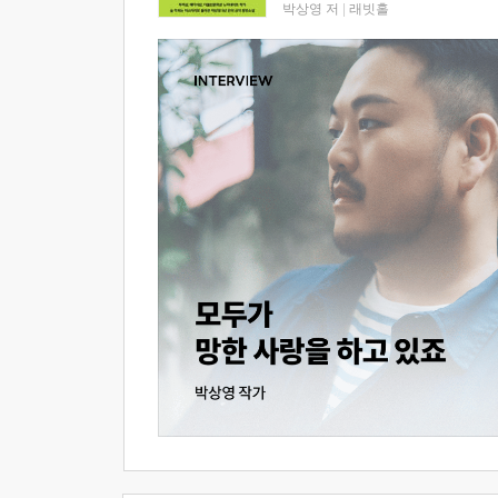
박상영 저
|
래빗홀