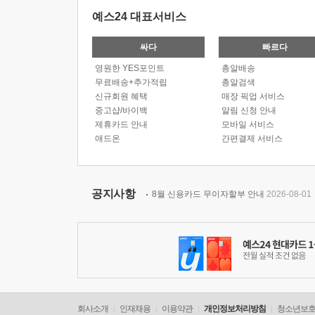
예스24 대표서비스
싸다
빠르다
영원한 YES포인트
총알배송
무료배송+추가적립
총알검색
신규회원 혜택
매장 픽업 서비스
중고샵/바이백
알림 신청 안내
제휴카드 안내
모바일 서비스
애드온
간편결제 서비스
공지사항
8월 신용카드 무이자할부 안내
2026-08-01
회사소개
인재채용
이용약관
개인정보처리방침
청소년보