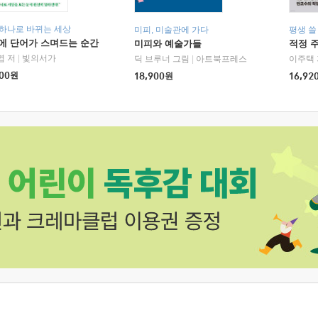
 하나로 바뀌는 세상
미피, 미술관에 가다
평생 쓸
에 단어가 스며드는 순간
미피와 예술가들
적정 
엽 저
|
빛의서가
딕 브루너 그림
|
아트북프레스
이주택 
00
원
18,900
원
16,92