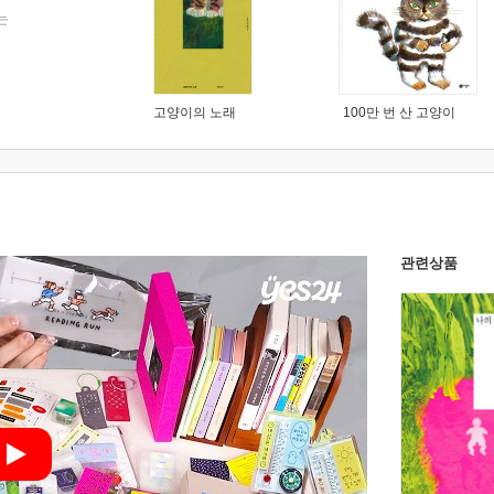
는
고양이의 노래
100만 번 산 고양이
관련상품