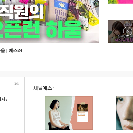
 | 예스24
1
/3
채널예스
여자』