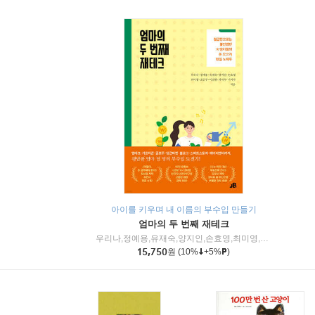
아이를 키우며 내 이름의 부수입 만들기
엄마의 두 번째 재테크
우리나,정예용,유재숙,양지인,손효영,최미영,조민주,이진현,차미숙,서미숙 저
15,750
원
(10%
+5%
)