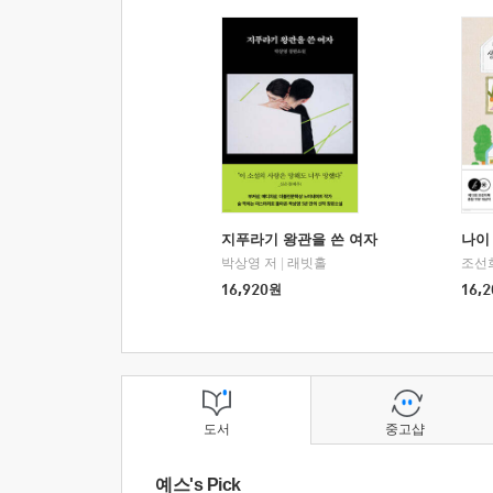
지푸라기 왕관을 쓴 여자
나이 
박상영 저
|
래빗홀
조선
16,920
원
16,2
도서
중고샵
예스's Pick