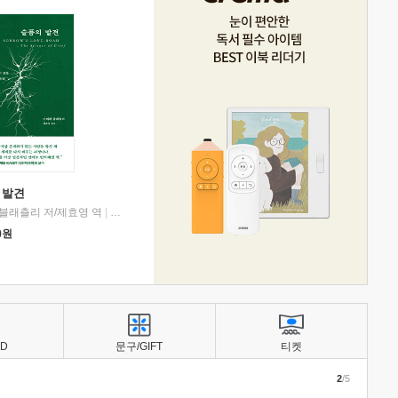
 발견
블래츨리 저/제효영 역
|
디플롯
0
원
BD
문구/GIFT
티켓
2
/5