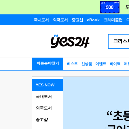
국내도서
외국도서
중고샵
eBook
크레마클럽
C
빠른분야찾기
베스트
신상품
이벤트
바이백
매
YES NOW
국내도서
외국도서
중고샵