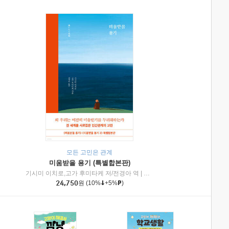
모든 고민은 관계
미움받을 용기 (특별합본판)
기시미 이치로,고가 후미타케 저/전경아 역
|
제이브리즈북스
|
인플루엔셜
24,750
원
(10%
+5%
)