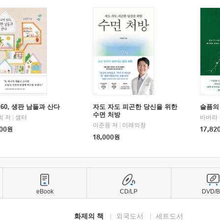
60, 생판 남들과 산다
자도 자도 피곤한 당신을 위한
슬픔의
수면 처방
희 저
|
샘터
바버라 
이준용 저
|
미래의창
00
원
17,82
18,000
원
eBook
CD/LP
DVD/
화제의 책
외국도서
세트도서