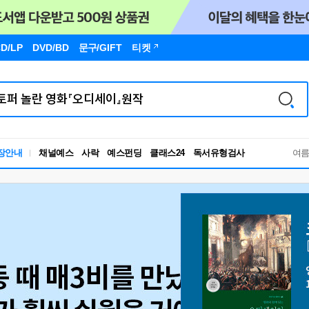
D/LP
DVD/BD
문구
/GIFT
티켓
독서유형검사
장안내
채널예스
사락
예스펀딩
클래스24
RBTI Lab
여
독서유형검사