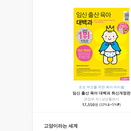
초보 부모를 위한 육아 바이블
임신 출산 육아 대백과 최신개정판
편집부 저
|
삼성출판사
17,550
원
(10%
+5%
)
고양이라는 세계