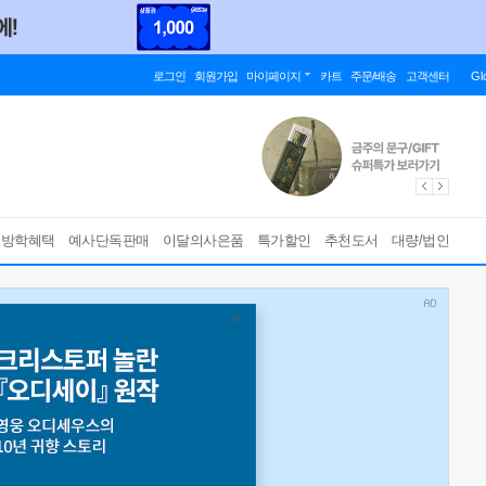
로그인
회원가입
마이페이지
카트
주문/배송
고객센터
Gl
름방학혜택
예사단독판매
이달의사은품
특가할인
추천도서
대량/법인