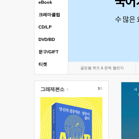
eBook
크레마클럽
CD/LP
DVD/BD
문구/GIFT
티켓
골든벨 퀴즈 & 완독 챌린지
그래제본소
3
/5