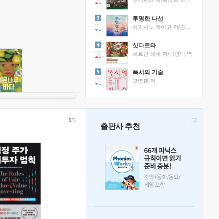
호메로스 저/페테르 파울 루벤스 그림/박문재 역
1
투명한 나선
히가시노 게이고 저/김선영 역
1
싯다르타
헤르만 헤세 저/박병덕 역
1
독서의 기술
고명환 저
1
1
/3
출판사 추천