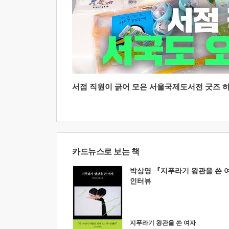
서점 직원이 긁어 모은 서울국제도서전 굿즈 하울
카드뉴스로 보는 책
박상영 『지푸라기 왕관을 쓴 
인터뷰
지푸라기 왕관을 쓴 여자