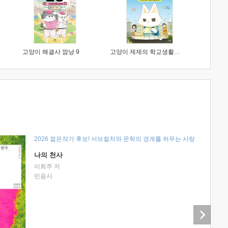
고양이 해결사 깜냥 9
고양이 제제의 학교생활 1 : 초등학생이 이렇게 힘들 줄이야
2026 젊은작가 후보! 서브컬처와 문학의 경계를 허무는 사랑
나의 천사
이희주 저
민음사