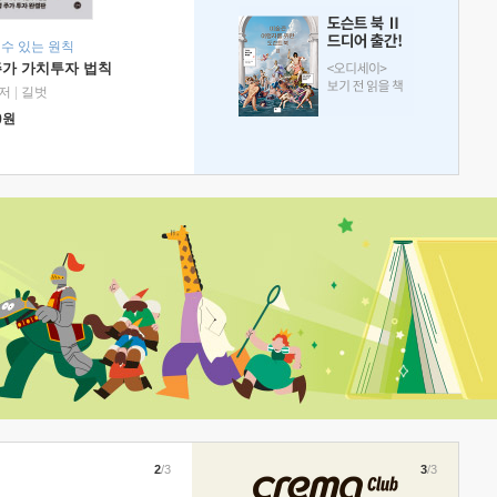
 수 있는 원칙
주가 가치투자 법칙
저
|
길벗
0
원
2
/3
3
/3