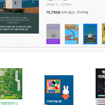
편혜영 저
문학동네
15,750
원
(10% 할인)
870원