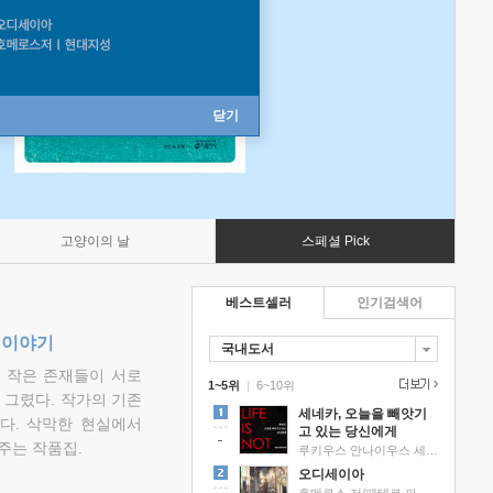
닫기
고양이의 날
스페셜 Pick
베스트셀러
인기검색어
 이야기
국내도서
고 작은 존재들이 서로
1~5위
|
6~10위
그렸다. 작가의 기존
세네카, 오늘을 빼앗기
다. 삭막한 현실에서
고 있는 당신에게
주는 작품집.
루키우스 안나이우스 세네카 저/하와이 대저택 편역
오디세이아