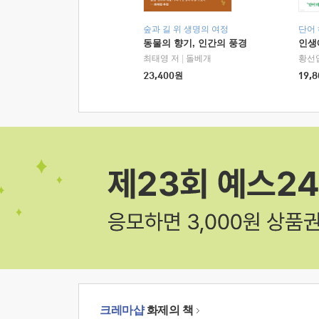
숲과 길 위 생명의 여정
단어
동물의 향기, 인간의 풍경
인생
최태영 저
|
돌베개
황선
23,400
원
19,8
크레마샵
화제의 책