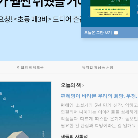
오늘은 그만 보기
이달의 혜택모음
뮤지컬 휴남동 서점
오늘의 책
편혜영이 바라본 우리의 희망, 우정,
편혜영 소설가의 5년 만의 신작. 약하
연결되어 나아가는 이야기들을 섬세하게 
작품들과 다르게 따스한 온기가 돋보인
필요한 건 관심과 희망이라는 걸 일깨워 
새들의 사회성