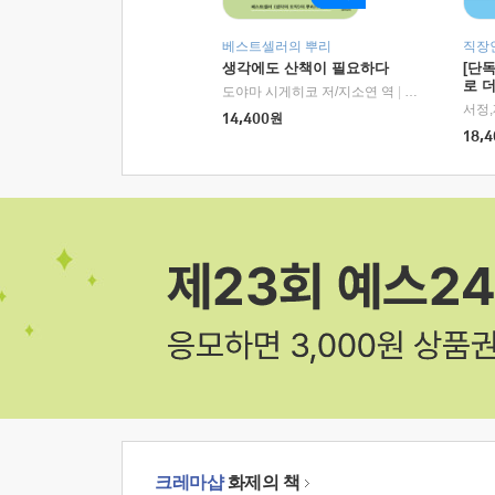
베스트셀러의 뿌리
직장
생각에도 산책이 필요하다
[단
로 
도야마 시게히코 저/지소연 역
|
알에이치코리아(
14,400
원
18,4
크레마샵
화제의 책