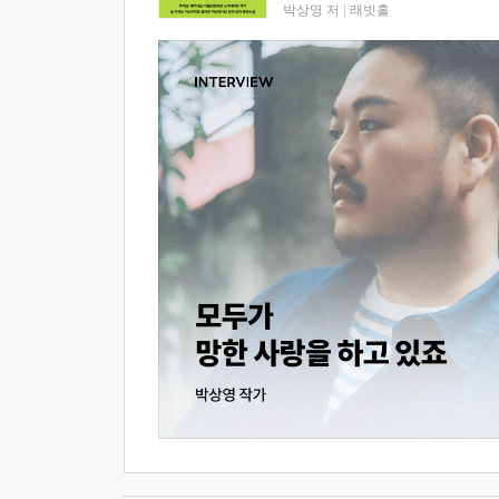
박상영 저
|
래빗홀