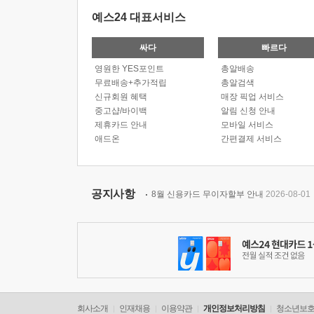
예스24 대표서비스
싸다
빠르다
영원한 YES포인트
총알배송
무료배송+추가적립
총알검색
신규회원 혜택
매장 픽업 서비스
중고샵/바이백
알림 신청 안내
제휴카드 안내
모바일 서비스
애드온
간편결제 서비스
공지사항
8월 신용카드 무이자할부 안내
2026-08-01
회사소개
인재채용
이용약관
개인정보처리방침
청소년보