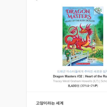
드래곤 마스터들에게 주어진 새로운 임
Tracey West/ Graham Howells (ILT)
|
Scholasti
8,400
원
(30%
+2%
)
고양이라는 세계