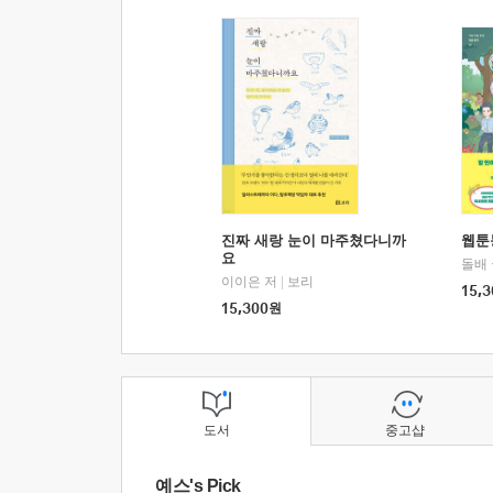
진짜 새랑 눈이 마주쳤다니까
웹툰
요
돌배
이이은 저
|
보리
15,3
15,300
원
도서
중고샵
예스's Pick