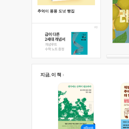
추억이 퐁퐁 도넛 빵집
지금, 이 책