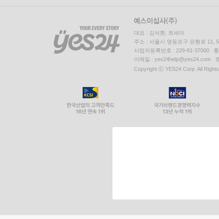
대표 : 김석환, 최세라
주소 : 서울시 영등포구 은행로 11,
사업자등록번호 : 229-81-37000 
이메일 : yes24help@yes24.c
Copyright ⓒ YES24 Corp. All Right