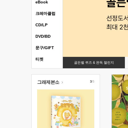
eBook
크레마클럽
CD/LP
DVD/BD
문구/GIFT
티켓
골든벨 퀴즈 & 완독 챌린지
그래제본소
3
/5