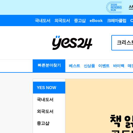
국내도서
외국도서
중고샵
eBook
크레마클럽
C
빠른분야찾기
베스트
신상품
이벤트
바이백
매
YES NOW
국내도서
외국도서
중고샵