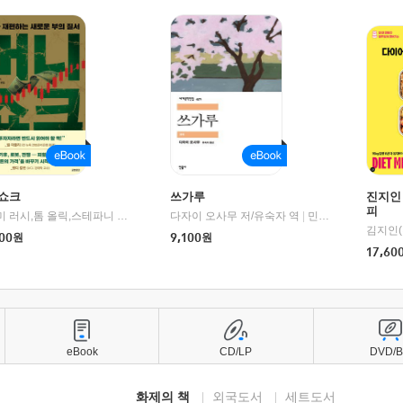
쇼크
쓰가루
진지인
피
제이미 러시,톰 올릭,스테파니 플랜더스 편저/임경은 역/박정호 감수
다자이 오사무 저/유숙자 역
|
교보문고
|
민음사
김지인(
00
원
9,100
원
17,60
eBook
CD/LP
DVD/
화제의 책
외국도서
세트도서