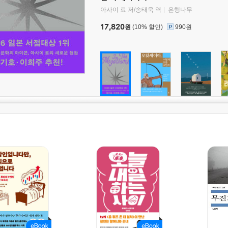
아사이 료 저/송태욱 역
은행나무
17,820
원
(10% 할인)
990원