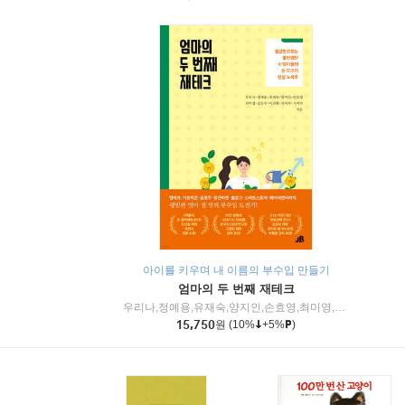
아이를 키우며 내 이름의 부수입 만들기
엄마의 두 번째 재테크
우리나,정예용,유재숙,양지인,손효영,최미영,조민주,이진현,차미숙,서미숙 저
15,750
원
(10%
+5%
)