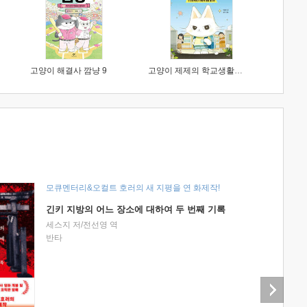
고양이 해결사 깜냥 9
고양이 제제의 학교생활 1 : 초등학생이 이렇게 힘들 줄이야
모큐멘터리&오컬트 호러의 새 지평을 연 화제작!
긴키 지방의 어느 장소에 대하여 두 번째 기록
세스지 저/전선영 역
반타