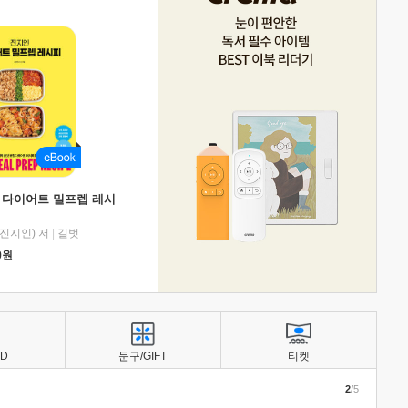
 다이어트 밀프렙 레시
진지인) 저
|
길벗
0
원
BD
문구/GIFT
티켓
2
/5