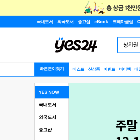
국내도서
외국도서
중고샵
eBook
크레마클럽
C
빠른분야찾기
베스트
신상품
이벤트
바이백
매
YES NOW
국내도서
외국도서
중고샵