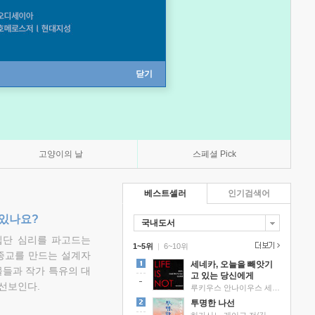
닫기
고양이의 날
스페셜 Pick
베스트셀러
인기검색어
 있나요?
국내도서
집단 심리를 파고드는
1~5위
|
6~10위
 종교를 만드는 설계자
세네카, 오늘을 빼앗기
물들과 작가 특유의 대
고 있는 당신에게
선보인다.
루키우스 안나이우스 세네카 저/하와이 대저택 편역
투명한 나선