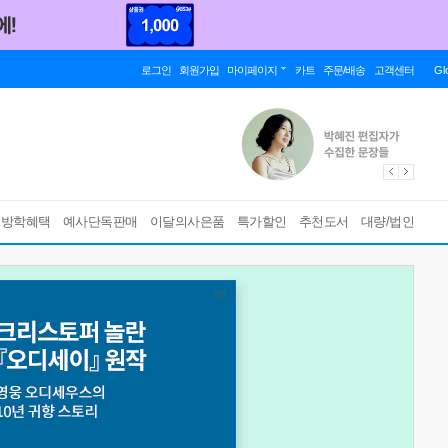
로그인
회원가입
마이페이지
카트
주문/배송
고객센터
Gl
름방학혜택
예사단독판매
이달의사은품
특가할인
추천도서
대량/법인