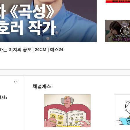
 미지의 공포 | 24CM | 예스24
1
/3
채널예스
여자』