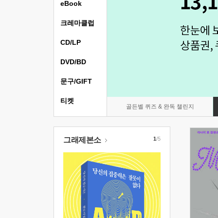
eBook
크레마클럽
CD/LP
DVD/BD
문구/GIFT
티켓
골든벨 퀴즈 & 완독 챌린지
그래제본소
1
/5