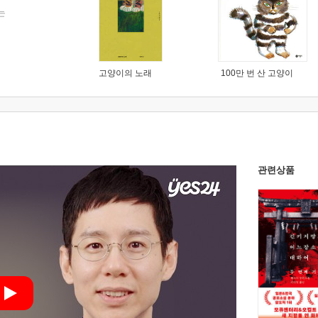
는
고양이의 노래
100만 번 산 고양이
관련상품