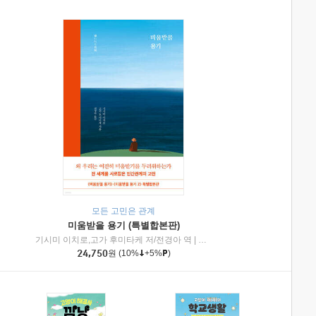
모든 고민은 관계
미움받을 용기 (특별합본판)
기시미 이치로,고가 후미타케 저/전경아 역
|
제이브리즈북스
|
인플루엔셜
24,750
원
(10%
+5%
)