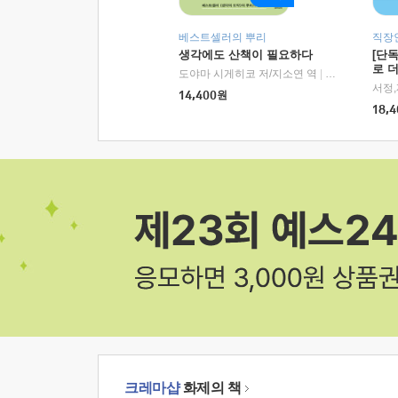
베스트셀러의 뿌리
직장
생각에도 산책이 필요하다
[단
로 
도야마 시게히코 저/지소연 역
|
알에이치코리아(
14,400
원
18,4
크레마샵
화제의 책