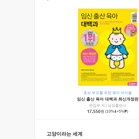
초보 부모를 위한 육아 바이블
임신 출산 육아 대백과 최신개정판
편집부 저
|
삼성출판사
17,550
원
(10%
+5%
)
고양이라는 세계