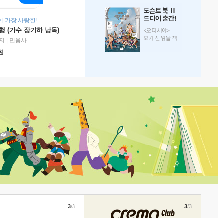
 가장 사랑한!
 (가수 장기하 낭독)
저
|
민음사
원
3
/3
3
/3