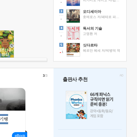
히가시노 게이고 저/김선영 역
오디세이아
호메로스 저/페테르 파울 루벤스 그림/박문재 역
독서의 기술
고명환 저
싯다르타
헤르만 헤세 저/박병덕 역
1
3
/3
출판사 추천