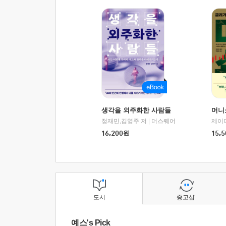
생각을 외주화한 사람들
머니
정재민,김영주 저
|
더스퀘어
16,200
원
15,5
도서
중고샵
예스's Pick