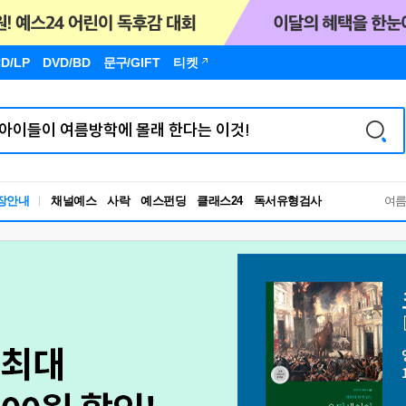
D/LP
DVD/BD
문구
/GIFT
티켓
장안내
채널예스
사락
예스펀딩
클래스24
독서유형검사
여
RBTI Lab
독서유형검사