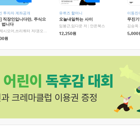
인 투자자 계좌공개
유퀴즈 할머니
이동진이
독] 직장인입니다만, 주식으
오늘내일하는 사이
무진기행
더 법니다
RHK)
임봉근,임다운 저
|
안온북스
김승옥 
서정,제시모어,쓰리쿼터 저/권오태,시그널리포트 편
|
경이로움
12,250
원
5,000
00
원