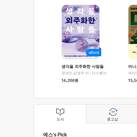
생각을 외주화한 사람들
머니
정재민,김영주 저
|
더스퀘어
16,200
원
15,5
도서
중고샵
예스's Pick