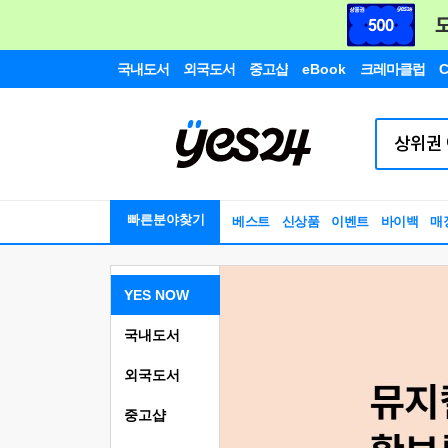
국내도서
외국도서
중고샵
eBook
크레마클럽
C
빠른분야찾기
베스트
신상품
이벤트
바이백
매
YES NOW
국내도서
외국도서
중고샵