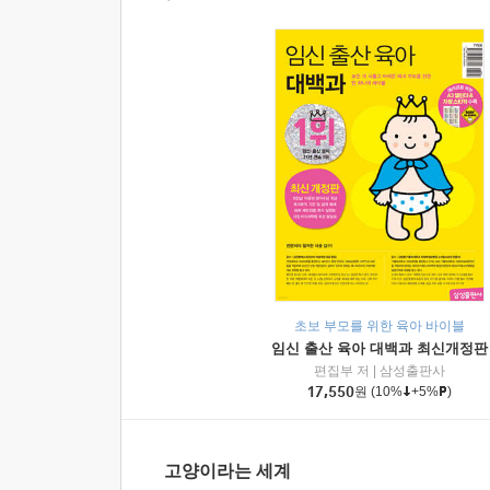
초보 부모를 위한 육아 바이블
임신 출산 육아 대백과 최신개정판
편집부 저
|
삼성출판사
17,550
원
(10%
+5%
)
고양이라는 세계