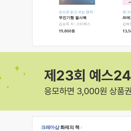
손으로 읽고 쓰는 명작
로그
무진기행 필사북
AI
김승옥 저
|
스타북스
김혜
19,800
원
13,5
크레마샵
화제의 책