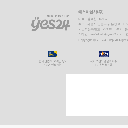
대표 : 김석환, 최세라
주소 : 서울시 영등포구 은행로 11,
사업자등록번호 : 229-81-37000 
이메일 : yes24help@yes24.c
Copyright ⓒ YES24 Corp. All Right