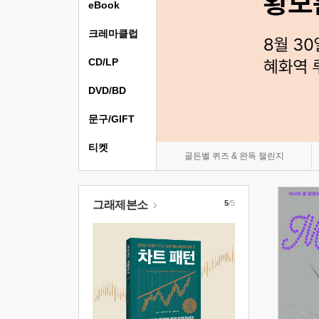
eBook
크레마클럽
CD/LP
DVD/BD
문구/GIFT
티켓
골든벨 퀴즈 & 완독 챌린지
그래제본소
5
/5