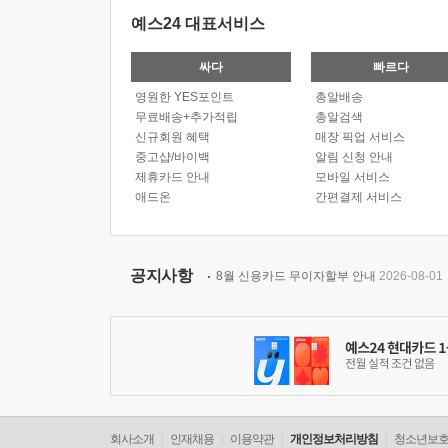
예스24 대표서비스
싸다
빠르다
영원한 YES포인트
총알배송
무료배송+추가적립
총알검색
신규회원 혜택
매장 픽업 서비스
중고샵/바이백
알림 신청 안내
제휴카드 안내
모바일 서비스
애드온
간편결제 서비스
공지사항
8월 신용카드 무이자할부 안내
2026-08-01
회사소개
인재채용
이용약관
개인정보처리방침
청소년보