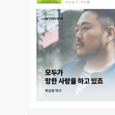
박상영 저
|
래빗홀